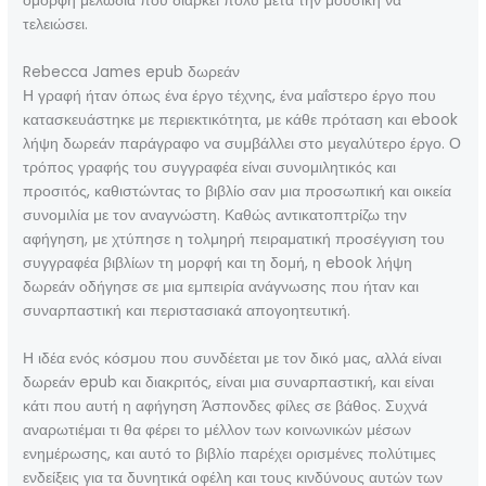
όμορφη μελωδία που διαρκεί πολύ μετά την μουσική να
τελειώσει.
Rebecca James epub δωρεάν
Η γραφή ήταν όπως ένα έργο τέχνης, ένα μαΐστερο έργο που
κατασκευάστηκε με περιεκτικότητα, με κάθε πρόταση και ebook
λήψη δωρεάν παράγραφο να συμβάλλει στο μεγαλύτερο έργο. Ο
τρόπος γραφής του συγγραφέα είναι συνομιλητικός και
προσιτός, καθιστώντας το βιβλίο σαν μια προσωπική και οικεία
συνομιλία με τον αναγνώστη. Καθώς αντικατοπτρίζω την
αφήγηση, με χτύπησε η τολμηρή πειραματική προσέγγιση του
συγγραφέα βιβλίων τη μορφή και τη δομή, η ebook λήψη
δωρεάν οδήγησε σε μια εμπειρία ανάγνωσης που ήταν και
συναρπαστική και περιστασιακά απογοητευτική.
Η ιδέα ενός κόσμου που συνδέεται με τον δικό μας, αλλά είναι
δωρεάν epub και διακριτός, είναι μια συναρπαστική, και είναι
κάτι που αυτή η αφήγηση Άσπονδες φίλες σε βάθος. Συχνά
αναρωτιέμαι τι θα φέρει το μέλλον των κοινωνικών μέσων
ενημέρωσης, και αυτό το βιβλίο παρέχει ορισμένες πολύτιμες
ενδείξεις για τα δυνητικά οφέλη και τους κινδύνους αυτών των