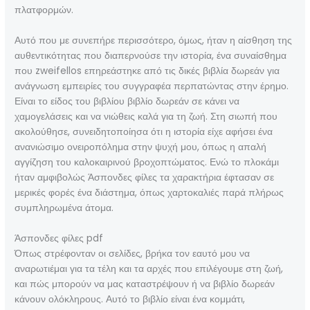
πλατφορμών.
Αυτό που με συνεπήρε περισσότερο, όμως, ήταν η αίσθηση της
αυθεντικότητας που διαπερνούσε την ιστορία, ένα συναίσθημα
που zweifellos επηρεάστηκε από τις δικές βιβλία δωρεάν για
ανάγνωση εμπειρίες του συγγραφέα περπατώντας στην έρημο.
Είναι το είδος του βιβλίου βιβλίο δωρεάν σε κάνει να
χαμογελάσεις και να νιώθεις καλά για τη ζωή. Στη σιωπή που
ακολούθησε, συνειδητοποίησα ότι η ιστορία είχε αφήσει ένα
ανανιώσιμο ονειροπόλημα στην ψυχή μου, όπως η απαλή
αγγίζηση του καλοκαιρινού βροχοπτώματος. Ενώ το πλοκάμι
ήταν αμφιβολώς Άσπονδες φίλες τα χαρακτήρια έφτασαν σε
μερικές φορές ένα διάστημα, όπως χαρτοκαλιές παρά πλήρως
συμπληρωμένα άτομα.
Άσπονδες φίλες pdf
Όπως στρέφονταν οι σελίδες, βρήκα τον εαυτό μου να
αναρωτιέμαι για τα τέλη και τα αρχές που επιλέγουμε στη ζωή,
και πώς μπορούν να μας καταστρέψουν ή να βιβλίο δωρεάν
κάνουν ολόκληρους. Αυτό το βιβλίο είναι ένα κομμάτι,