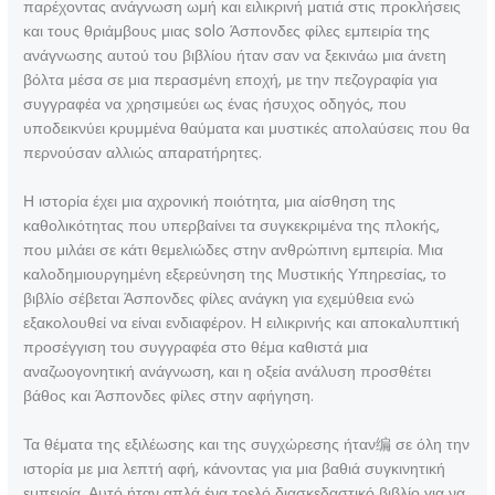
παρέχοντας ανάγνωση ωμή και ειλικρινή ματιά στις προκλήσεις
και τους θριάμβους μιας solo Άσπονδες φίλες εμπειρία της
ανάγνωσης αυτού του βιβλίου ήταν σαν να ξεκινάω μια άνετη
βόλτα μέσα σε μια περασμένη εποχή, με την πεζογραφία για
συγγραφέα να χρησιμεύει ως ένας ήσυχος οδηγός, που
υποδεικνύει κρυμμένα θαύματα και μυστικές απολαύσεις που θα
περνούσαν αλλιώς απαρατήρητες.
Η ιστορία έχει μια αχρονική ποιότητα, μια αίσθηση της
καθολικότητας που υπερβαίνει τα συγκεκριμένα της πλοκής,
που μιλάει σε κάτι θεμελιώδες στην ανθρώπινη εμπειρία. Μια
καλοδημιουργημένη εξερεύνηση της Μυστικής Υπηρεσίας, το
βιβλίο σέβεται Άσπονδες φίλες ανάγκη για εχεμύθεια ενώ
εξακολουθεί να είναι ενδιαφέρον. Η ειλικρινής και αποκαλυπτική
προσέγγιση του συγγραφέα στο θέμα καθιστά μια
αναζωογονητική ανάγνωση, και η οξεία ανάλυση προσθέτει
βάθος και Άσπονδες φίλες στην αφήγηση.
Τα θέματα της εξιλέωσης και της συγχώρεσης ήταν编 σε όλη την
ιστορία με μια λεπτή αφή, κάνοντας για μια βαθιά συγκινητική
εμπειρία. Αυτό ήταν απλά ένα τρελό διασκεδαστικό βιβλίο για να