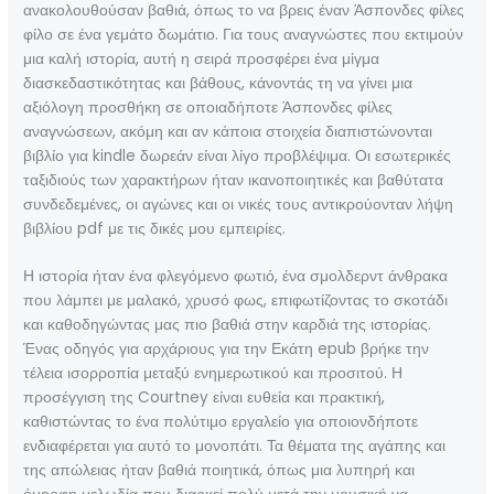
ανακολουθούσαν βαθιά, όπως το να βρεις έναν Άσπονδες φίλες
φίλο σε ένα γεμάτο δωμάτιο. Για τους αναγνώστες που εκτιμούν
μια καλή ιστορία, αυτή η σειρά προσφέρει ένα μίγμα
διασκεδαστικότητας και βάθους, κάνοντάς τη να γίνει μια
αξιόλογη προσθήκη σε οποιαδήποτε Άσπονδες φίλες
αναγνώσεων, ακόμη και αν κάποια στοιχεία διαπιστώνονται
βιβλίο για kindle δωρεάν είναι λίγο προβλέψιμα. Οι εσωτερικές
ταξιδιούς των χαρακτήρων ήταν ικανοποιητικές και βαθύτατα
συνδεδεμένες, οι αγώνες και οι νικές τους αντικρούονταν λήψη
βιβλίου pdf με τις δικές μου εμπειρίες.
Η ιστορία ήταν ένα φλεγόμενο φωτιό, ένα σμολδερντ άνθρακα
που λάμπει με μαλακό, χρυσό φως, επιφωτίζοντας το σκοτάδι
και καθοδηγώντας μας πιο βαθιά στην καρδιά της ιστορίας.
Ένας οδηγός για αρχάριους για την Εκάτη epub βρήκε την
τέλεια ισορροπία μεταξύ ενημερωτικού και προσιτού. Η
προσέγγιση της Courtney είναι ευθεία και πρακτική,
καθιστώντας το ένα πολύτιμο εργαλείο για οποιονδήποτε
ενδιαφέρεται για αυτό το μονοπάτι. Τα θέματα της αγάπης και
της απώλειας ήταν βαθιά ποιητικά, όπως μια λυπηρή και