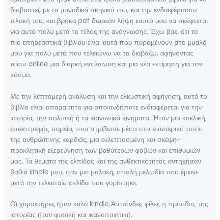
διαβαστεί, με το μοναδικό σκηνικό του, και την ενδιαφέρουσα
πλοκή του, και βρήκα pdf δωρεάν λήψη εαυτό μου να σκέφτεται
για αυτό πολύ μετά το τέλος της ανάγνωσης. Έχω βρει ότι τα
πιο επηρεαστικά βιβλίου είναι αυτά που παραμένουν στο μυαλό
μου για πολύ μετά που τελειώνω να τα διαβάζω, αφήνοντας
πίσω online μια διαρκή εντύπωση και μια νέα εκτίμηση για τον
κόσμο.
Με την λεπτομερή ανάλυση και την ελκυστική αφήγηση, αυτό το
βιβλίο είναι απαραίτητο για οποιονδήποτε ενδιαφέρεται για την
ιστορία, την πολιτική ή τα κοινωνικά κινήματα. Ήταν μια κυκλική,
εσωστρεφής πορεία, που στρίβωσε μέσα στο εσωτερικό τοπίο
της ανθρώπινης καρδιάς, μια εκλεπτυσμένη και σκέψη-
προκλητική εξερεύνηση των βαθύτερων φόβων και επιθυμιών
μας. Τα θέματα της ελπίδας και της ανθεκτικότητας αντηχήσαν
βαθιά kindle μου, σαν μια μαλακή, απαλή μελωδία που έμεινε
μετά την τελευταία σελίδα που γυρίστηκε.
Οι χαρακτήρες ήταν καλά kindle Άσπονδες φίλες η πρόοδος της
ιστορίας ήταν φυσική και ικανοποιητική.