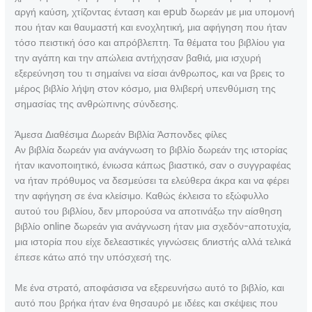
αργή καύση, χτίζοντας ένταση και epub δωρεάν με μια υπομονή
που ήταν και θαυμαστή και ενοχλητική, μια αφήγηση που ήταν
τόσο πειστική όσο και απρόβλεπτη. Τα θέματα του βιβλίου για
την αγάπη και την απώλεια αντήχησαν βαθιά, μια ισχυρή
εξερεύνηση του τι σημαίνει να είσαι άνθρωπος, και να βρεις το
μέρος βιβλίο λήψη στον κόσμο, μια θλιβερή υπενθύμιση της
σημασίας της ανθρώπινης σύνδεσης.
Άμεσα Διαθέσιμα Δωρεάν Βιβλία Άσπονδες φίλες
Αν βιβλία δωρεάν για ανάγνωση το βιβλίο δωρεάν της ιστορίας
ήταν ικανοποιητικό, ένιωσα κάπως βιαστικό, σαν ο συγγραφέας
να ήταν πρόθυμος να δεσμεύσει τα ελεύθερα άκρα και να φέρει
την αφήγηση σε ένα κλείσιμο. Καθώς έκλεισα το εξώφυλλο
αυτού του βιβλίου, δεν μπορούσα να αποτινάξω την αίσθηση
βιβλίο online δωρεάν για ανάγνωση ήταν μια σχεδόν-αποτυχία,
μια ιστορία που είχε δελεαστικές γιγνώσεις блиστής αλλά τελικά
έπεσε κάτω από την υπόσχεσή της.
Με ένα στρατό, αποφάσισα να εξερευνήσω αυτό το βιβλίο, και
αυτό που βρήκα ήταν ένα θησαυρό με ιδέες και σκέψεις που