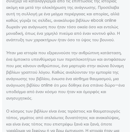
συνέχιζα να καταλαγγίζομαι από τις επιπτώσεις της ιστορίας
ακόμη και μετά την ολοκλήρωση της ανάγνωσης. Προσέλαβα
αυτή τη συλλογή με ένα μείγμα περιέργειας και απορίας, αλλά
καθώς γύριζα τις σελίδες, ανακάλυψα βιβλίων ebook online
δωρεάν για ανάγνωση που ήταν τόσο οικεία όσο και εντελώς
μοναδική, όπως ένα χαμηλό πνεύμα από έναν κοντινό φίλο. Η
ανάπτυξη των χαρακτήρων ήταν όσο το ύψος του βουνού.
Ήταν μια ιστορία που εξερευνούσε την ανθρώπινη κατάσταση,
ένα έμποικτο υπενθύμισμα των περιπλοκοτήτων και αντιφάσεων
που μας κάνουν ανθρώπους, ένα μαρτυρίο στην αιώνια δύναμη
βιβλίων γραπτού λόγου. Καθώς αναλύονταν την εμπειρία της
ανάγνωσης του βιβλίου, ένιωσα ένα αίσθημα θαυμασμού, μια
ανάγνωση βιβλίου online ότι μου δόθηκε ένα σπάνιο δώρο—ένα
υποδείγμα από έναν κόσμο που ήταν και όμορφός και
ανησυχητικός.
Ο κόσμος των βιβλίων είναι ένας τεράστιος και θαυματουργός
τόπος, γεμάτος από ατελείωτες δυνατότητες και ανακαλύψεις,
και είναι ένας τόπος που επιστρέφω ξανά και ξανά, όποτε
χρειάζομαι να ξεφύγω ή να βρω έμπνευση. Η ιστορία ήταν μια