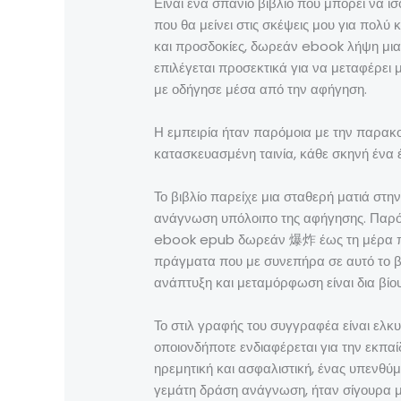
Είναι ένα σπάνιο βιβλίο που μπορεί να ι
που θα μείνει στις σκέψεις μου για πολ
και προσδοκίες, δωρεάν ebook λήψη μια 
επιλέγεται προσεκτικά για να μεταφέρει 
με οδήγησε μέσα από την αφήγηση.
Η εμπειρία ήταν παρόμοια με την παρακ
κατασκευασμένη ταινία, κάθε σκηνή ένα έ
Το βιβλίο παρείχε μια σταθερή ματιά στ
ανάγνωση υπόλοιπο της αφήγησης. Παρόλ
ebook epub δωρεάν 爆炸 έως τη μέρα πριν
πράγματα που με συνεπήρα σε αυτό το βι
ανάπτυξη και μεταμόρφωση είναι δια βίου 
Το στιλ γραφής του συγγραφέα είναι ελκ
οποιονδήποτε ενδιαφέρεται για την εκπαί
ηρεμητική και ασφαλιστική, ένας υπενθύμ
γεμάτη δράση ανάγνωση, ήταν σίγουρα μι