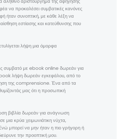
ένα αληθινό αριστούργημα της αφήγησης
ραφέα να προκαλέσει συμβατικές κανόνες
ή ήταν συνοπτική, με κάθε λέξη να
α αίσθηση εστίασης και κατεύθυνσης που
ετυλίγεται λήψη μια όμορφα
ελώς συμβατό με ebook online δωρεάν για
 ebook λήψη δωρεάν εγκεφάλου, από το
ήτηση της comprensione. Ένα από τα
θυμίζοντάς μας ότι η προσωπική
γνωση βιβλία δωρεάν για ανάγνωση
σε μια κρύα χειμωνιάτικη νύχτα,
 Ενώ μπορεί να μην ήταν η πιο γρήγορη ή
ιεύρυνε την προοπτική μου.