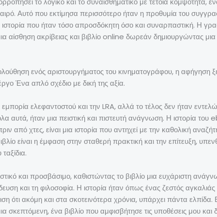
σορροπήσει το λογικό και το συναισθηματικό με τέτοια κομψότητα, 
ύ καιρό. Αυτό που εκτίμησα περισσότερο ήταν η προθυμία του συγγ
ιστορία που ήταν τόσο απροσδόκητη όσο και συναρπαστική. Η γραφ
μια αίσθηση ακρίβειας και βιβλίο online δωρεάν δημιουργώντας μι
ολούθηση ενός αριστουργήματος του κινηματογράφου, η αφήγηση ξ
ργο Ένα απλό σχέδιο με δική της αξία.
ην εμπορία ελεφαντοστού και την LRA, αλλά το τέλος δεν ήταν εντ
α αυτά, ήταν μια πειστική και πιστευτή ανάγνωση. Η ιστορία του
 από χτες, είναι μια ιστορία που αντηχεί με την καθολική αναζ
βλίο είναι η έμφαση στην σταθερή πρακτική και την επίτευξη, υπεν
ταξίδια.
υστικό και προσβάσιμο, καθιστώντας το βιβλίο μια ευχάριστη ανά
δευση και τη φιλοσοφία. Η ιστορία ήταν όπως ένας ζεστός αγκαλιάς 
ιση ότι ακόμη και στα σκοτεινότερα χρόνια, υπάρχει πάντα ελπίδα.
α σκεπτόμενη, ένα βιβλίο που αμφισβήτησε τις υποθέσεις μου και δ