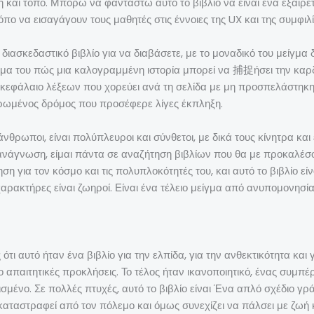
 και τόπο. Μπορώ να φανταστώ αυτό το βιβλίο να είναι ένα εξαιρετ
όπο να εισαγάγουν τους μαθητές στις έννοιες της UX και της συμφιλ
ιασκεδαστικό βιβλίο για να διαβάσετε, με το μοναδικό του μείγμα
ειγμα του πώς μια καλογραμμένη ιστορία μπορεί να 捕捉ήσει την καρ
κό κεφάλαιο λέξεων που χορεύει ανά τη σελίδα με μη προσπελάστη
ωμένος δρόμος που προσέφερε λίγες έκπληξη.
άνθρωποι, είναι πολύπλευροι και σύνθετοι, με δικά τους κίνητρα κα
ανάγνωση, είμαι πάντα σε αναζήτηση βιβλίων που θα με προκαλέσο
 για τον κόσμο και τις πολυπλοκότητές του, και αυτό το βιβλίο είνα
 χαρακτήρες είναι ζωηροί. Είναι ένα τέλειο μείγμα από ανυπομονησί
 ότι αυτό ήταν ένα βιβλίο για την ελπίδα, για την ανθεκτικότητα και
ο απαιτητικές προκλήσεις. Το τέλος ήταν ικανοποιητικό, ένας συμπ
ισμένο. Σε πολλές πτυχές, αυτό το βιβλίο είναι Ένα απλό σχέδιο 
 καταστραφεί από τον πόλεμο και όμως συνεχίζει να πάλσει με ζωή κ