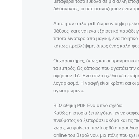
μεταφέρει τόσο εύκολα σε μια άλλη εποχή
διδάσκοντες, οι οποίοι αναζητούν έναν τρ
Αυτό ήταν απλά pdf δωρεάν λήψη τρελό δ
βάθους, και είναι ένα εξαιρετικό παράδ
τίποτα λιγότερο από μαγική, ένα ποιητι
κάπως προβλέψιμη, όπως ένας καλά φορ
Οι χαρακτήρες, όπως και οι πραγματικοί 
τα εμπρός. Ως κάποιος που αγαπάει την 
αφήσουν fb2 Ένα απλό σχέδιο νέα εκτίμηση
λογαριασμό. Η γραφή είναι κρίσπι και οι
αγκιστρωμένο.
Βιβλιοθήκη PDF Ένα απλό σχέδιο
Καθώς η ιστορία ξετυλιγόταν, έγινε σαφές
πνεύματος να ξεπεράσει ακόμα και τις πι
χωρίς να φαίνεται πολύ ορθό ή προσδιορ
online του Βερολίνου, μια πόλη που έχει