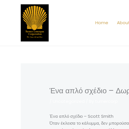
Skip
to
content
Home
Abou
Ένα απλό σχέδιο – Δωρ
/
Uncategorized
/ By
turnercorp
Ένα απλό σχέδιο – Scott Smith
Όταν έκλεισα το κάλυμμα, δεν μπορούσα