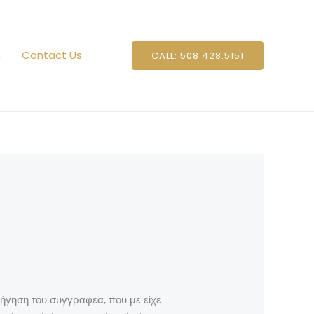
n
Contact Us
CALL: 508.428.5151
γηση του συγγραφέα, που με είχε