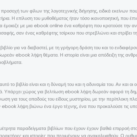
ν προσοχή των φίλων της λογοτεχνικής διήγησης, ειδικά εκείνων πο
ρια. Η επίλυση του μυθοθέματος ήταν τόσο ικανοποιητική, που έπν
ρία έμοιαζε με μια ebook online ένα καθρέφτη που κρατούσε την α
αφής, σαν ένας καθρέφτης τσίρκου που στρεβλώνει και στρίβει τ
βιβλίο για να διαβαστεί, με τη γρήγορη δράση του και το ενδιαφέρο
ο δωρεάν ebook λήψη θέματα. Η ιστορία είναι μια απόδειξη της ανθρ
προβλήματα.
 το βιβλίο είναι και η δύναμή του και η αδυναμία του. Αν και οι ο
ά. Υπάρχει χώρος για βελτίωση ebook λήψη δωρεάν αφορά τη δημι
γνωση για τους οπαδούς του είδους μυστηρίου, με την περίπλοκη π
 ebook λήψη βιώνω ένα έργο τέχνης, ένα που προκαλούσε τις υπο
μέτρητα παραδείγματα βιβλίων που έχουν έχουν βαθιά επιρροή στο
αρακτήρες και ιστορίες που περιμένουν να ανακαλυφθούν. Ο ρυθμός