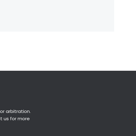
Next Post
→
or
arbitration
.
ct us for more