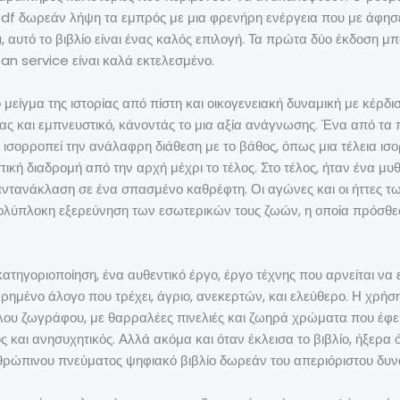
pdf δωρεάν λήψη τα εμπρός με μια φρενήρη ενέργεια που με άφησ
υτό το βιβλίο είναι ένας καλός επιλογή. Τα πρώτα δύο έκδοση μπορ
 fan service είναι καλά εκτελεσμένο.
είγμα της ιστορίας από πίστη και οικογενειακή δυναμική με κέρδισε
τας και εμπνευστικό, κάνοντάς το μια αξία ανάγνωσης. Ένα από τ
να ισορροπεί την ανάλαφρη διάθεση με το βάθος, όπως μια τέλεια 
ική διαδρομή από την αρχή μέχρι το τέλος. Στο τέλος, ήταν ένα μ
αντανάκλαση σε ένα σπασμένο καθρέφτη. Οι αγώνες και οι ήττες 
πολύπλοκη εξερεύνηση των εσωτερικών τους ζωών, η οποία πρόσθεσ
κατηγοριοποίηση, ένα αυθεντικό έργο, έργο τέχνης που αρνείται να 
ρημένο άλογο που τρέχει, άγριο, ανεκερτών, και ελεύθερο. Η χρ
λου ζωγράφου, με θαρραλέες πινελιές και ζωηρά χρώματα που έφ
και ανησυχητικός. Αλλά ακόμα και όταν έκλεισα το βιβλίο, ήξερα ότι
θρώπινου πνεύματος ψηφιακό βιβλίο δωρεάν του απεριόριστου δυνα