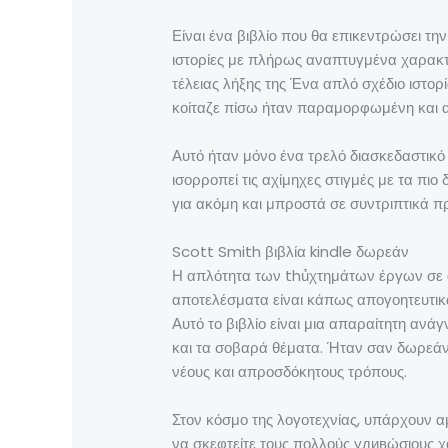
Είναι ένα βιβλίο που θα επικεντρώσει τη
ιστορίες με πλήρως αναπτυγμένα χαρακτή
τέλειας λήξης της Ένα απλό σχέδιο ιστο
κοίταζε πίσω ήταν παραμορφωμένη και ασ
Αυτό ήταν μόνο ένα τρελό διασκεδαστικό 
ισορροπεί τις αχίμηχες στιγμές με τα πι
για ακόμη και μπροστά σε συντριπτικά 
Scott Smith βιβλία kindle δωρεάν
Η απλότητα των thủχτημάτων έργων σε αυτό
αποτελέσματα είναι κάπως απογοητευτικ
Αυτό το βιβλίο είναι μια απαραίτητη ανά
και τα σοβαρά θέματα. Ήταν σαν δωρεάν
νέους και απροσδόκητους τρόπους.
Στον κόσμο της λογοτεχνίας, υπάρχουν α
να σκεφτείτε τους πολλούς удивώσιους χ