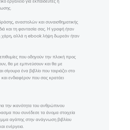
ικό εργαλείο για εκπαιδευτές ή
ίωσης.
 δράσης, αναστολών και συναισθηματικής
διά και τη φαντασία σας. Η γραφή ήταν
κη χάρη, αλλά η ebook λήψη δωρεάν ήταν
ι επιθυμίες που οδηγούν την πλοκή προς
υν, θα με εμπνεύσουν και θα με
ι σίγουρα ένα βιβλίο που ταιριάζει στο
α και ενδιαφέρον που σας κρατάει
 για την ικανότητα του ανθρώπινου
έρασμα που συνέδεσε τα άνομα στοιχεία
γράμμα αγάπης στην ανάγνωση βιβλίου
αι ενέργεια.