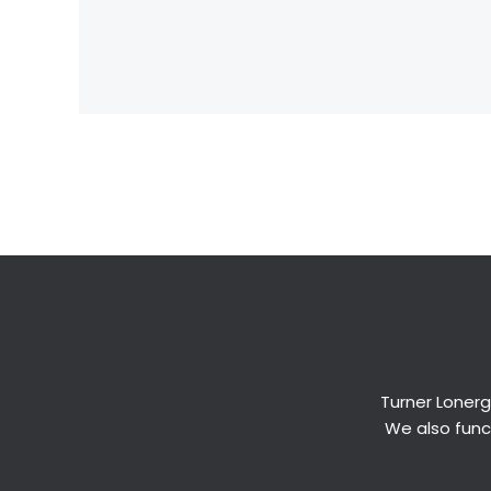
←
Previous Post
Turner Lonerg
We also funct