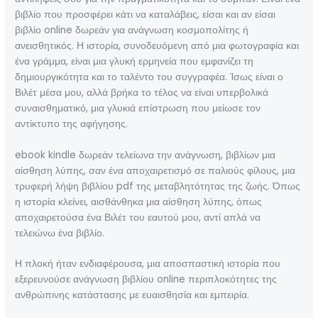
βιβλίο που προσφέρει κάτι να καταλάβεις, είσαι και αν είσαι
βιβλίο online δωρεάν για ανάγνωση κοσμοπολίτης ή
ανεισθητικός. Η ιστορία, συνοδευόμενη από μια φωτογραφία και
ένα γράμμα, είναι μια γλυκή ερμηνεία που εμφανίζει τη
δημιουργικότητα και το ταλέντο του συγγραφέα. Ίσως είναι ο
Βιλέτ μέσα μου, αλλά βρήκα το τέλος να είναι υπερβολικά
συναισθηματικό, μια γλυκιά επίστρωση που μείωσε τον
αντίκτυπο της αφήγησης.
ebook kindle δωρεάν τελείωνα την ανάγνωση, βιβλίων μια
αίσθηση λύπης, σαν ένα αποχαιρετισμό σε παλιούς φίλους, μια
τρυφερή λήψη βιβλίου pdf της μεταβλητότητας της ζωής. Όπως
η ιστορία κλείνει, αισθάνθηκα μια αίσθηση λύπης, όπως
αποχαιρετούσα ένα Βιλέτ του εαυτού μου, αντί απλά να
τελειώνω ένα βιβλίο.
Η πλοκή ήταν ενδιαφέρουσα, μια αποσπαστική ιστορία που
εξερευνούσε ανάγνωση βιβλίου online περιπλοκότητες της
ανθρώπινης κατάστασης με ευαισθησία και εμπειρία.