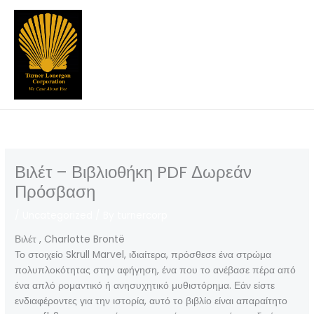
Skip
to
content
Βιλέτ – Βιβλιοθήκη PDF Δωρεάν
Πρόσβαση
/
Uncategorized
/ By
turnercorp
Βιλέτ , Charlotte Brontë
Το στοιχείο Skrull Marvel, ιδιαίτερα, πρόσθεσε ένα στρώμα
πολυπλοκότητας στην αφήγηση, ένα που το ανέβασε πέρα από
ένα απλό ρομαντικό ή ανησυχητικό μυθιστόρημα. Εάν είστε
ενδιαφέροντες για την ιστορία, αυτό το βιβλίο είναι απαραίτητο