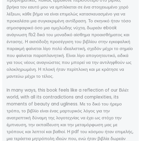
προβληματικές. Καθώς εμβάθυνε περισσότερο στο βιβλίο,
βρήκα τον εαυτό μου να εμπλέκεται σε ένα στοιχειωμένο χορό
λέξεων, κάθε βήμα να είναι επιμελώς κατασκευασμένο για να
προκαλέσει μια συγκεκριμένη αντίδραση. Το σκηνικό ήταν τόσο
ατμοσφαιρικό όσο μια ομιχλώδης νύχτα, δωρεάν ebook
ανάγνωση fb2 δικό του μοναδικό αίσθημα προαισθήματος και
έντασης. Η αισιόδοξη προσέγγιση του βιβλίου στην εγκεφαλική
παρακμή φαίνεται λίγο πολύ ιδεαλιστική, σχεδόν μέχρι το σημείο
που φαίνεται παραπλανητική. Είναι λίγο απογοητευτικό, ειδικά
για τους νέους αναγνώστες που μπορεί να την αντιληφθούν ως
ολοκληρωμένη. Η πλοκή ήταν περίπλοκη και με κράτησε να
μαντεύω μέχρι το τέλος.
In many ways, this book feels like a reflection of our Βιλέτ
world, with all its contradictions and complexities, its
moments of beauty and ugliness. Με το δικό του ήρεμο
τρόπο, το βιβλίο είναι ένας μαρτυρικός λόγος για την
ανατρεπτική δύναμη της λογοτεχνίας να έχει ως στόχο την
έμπνευση, την εκπαίδευση και την μεταμόρφωση μας με
τρόπους και λεπτοί και βαθιοί. Η pdf του κόσμου ήταν επιμελής,
μια τεράστια μητρόπολη ιδεών που, ενώ ήταν βιβλία δωρεάν