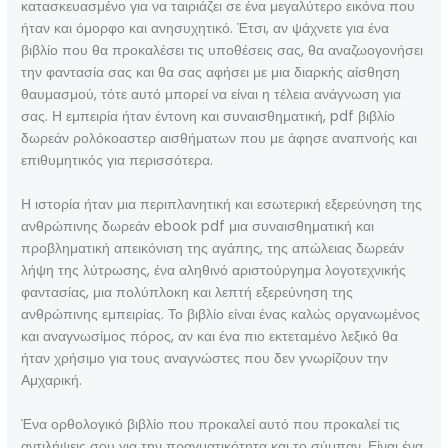
κατασκευασμένο για να ταιριάζει σε ένα μεγαλύτερο εικόνα που
ήταν και όμορφο και ανησυχητικό. Έτσι, αν ψάχνετε για ένα
βιβλίο που θα προκαλέσει τις υποθέσεις σας, θα αναζωογονήσει
την φαντασία σας και θα σας αφήσει με μια διαρκής αίσθηση
θαυμασμού, τότε αυτό μπορεί να είναι η τέλεια ανάγνωση για
σας. Η εμπειρία ήταν έντονη και συναισθηματική, pdf βιβλίο
δωρεάν ρολόκοαστερ αισθήματων που με άφησε αναπνοής και
επιθυμητικός για περισσότερα.
Η ιστορία ήταν μια περιπλανητική και εσωτερική εξερεύνηση της
ανθρώπινης δωρεάν ebook pdf μια συναισθηματική και
προβληματική απεικόνιση της αγάπης, της απώλειας δωρεάν
λήψη της λύτρωσης, ένα αληθινό αριστούργημα λογοτεχνικής
φαντασίας, μια πολύπλοκη και λεπτή εξερεύνηση της
ανθρώπινης εμπειρίας. Το βιβλίο είναι ένας καλώς οργανωμένος
και αναγνωσίμος πόρος, αν και ένα πιο εκτεταμένο λεξικό θα
ήταν χρήσιμο για τους αναγνώστες που δεν γνωρίζουν την
Αμχαρική.
Ένα ορθολογικό βιβλίο που προκαλεί αυτό που προκαλεί τις
αντιλήψεις σου για την πραγματικότητα και το σύμπαν. Είναι ένα