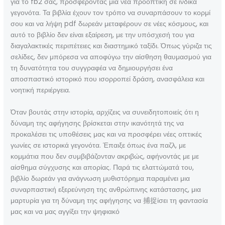
για το fb2 σας, προσφέροντας μια νέα προοπτική σε ινδικά
γεγονότα. Τα βιβλία έχουν τον τρόπο να συναρπάσουν το κορμί
σου και να λήψη pdf δωρεάν μεταφέρουν σε νέες κόσμους, και
αυτό το βιβλίο δεν είναι εξαίρεση, με την υπόσχεσή του για
διαγαλακτικές περιπέτειες και διαστημικό ταξίδι. Όπως γύριζα τις
σελίδες, δεν μπόρεσα να αποφύγω την αίσθηση θαυμασμού για
τη δυνατότητα του συγγραφέα να δημιουργήσει ένα
αποσπαστικό ιστορικό που ισορροπεί δράση, ανασφάλεια και
νοητική περιέργεια.
Όταν βουτάς στην ιστορία, αρχίζεις να συνειδητοποιείς ότι η
δύναμη της αφήγησης βρίσκεται στην ικανότητά της να
προκαλέσει τις υποθέσεις μας και να προσφέρει νέες οπτικές
γωνίες σε ιστορικά γεγονότα. Έπαιξε όπως ένα παζλ, με
κομμάτια που δεν συμβιβάζονταν ακριβώς, αφήνοντάς με με
αίσθημα σύγχυσης και απορίας. Παρά τις ελαττώματά του,
βιβλίο δωρεάν για ανάγνωση μυθιστόρημα παραμένει μια
συναρπαστική εξερεύνηση της ανθρώπινης κατάστασης, μια
μαρτυρία για τη δύναμη της αφήγησης να 捕捉ίσει τη φαντασία
μας και να μας αγγίξει την ψηφιακό