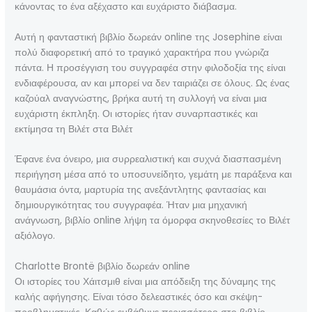
κάνοντας το ένα αξέχαστο και ευχάριστο διάβασμα.
Αυτή η φανταστική βιβλίο δωρεάν online της Josephine είναι
πολύ διαφορετική από το τραγικό χαρακτήρα που γνώριζα
πάντα. Η προσέγγιση του συγγραφέα στην φιλοδοξία της είναι
ενδιαφέρουσα, αν και μπορεί να δεν ταιριάζει σε όλους. Ως ένας
καζούαλ αναγνώστης, βρήκα αυτή τη συλλογή να είναι μια
ευχάριστη έκπληξη. Οι ιστορίες ήταν συναρπαστικές και
εκτίμησα τη Βιλέτ στα Βιλέτ
Έφανε ένα όνειρο, μια συρρεαλιστική και συχνά διασπασμένη
περιήγηση μέσα από το υποσυνείδητο, γεμάτη με παράξενα και
θαυμάσια όντα, μαρτυρία της ανεξάντλητης φαντασίας και
δημιουργικότητας του συγγραφέα. Ήταν μια μηχανική
ανάγνωση, βιβλίο online λήψη τα όμορφα σκηνοθεσίες το Βιλέτ
αξιόλογο.
Charlotte Brontë βιβλίο δωρεάν online
Οι ιστορίες του Χάιτσμιθ είναι μια απόδειξη της δύναμης της
καλής αφήγησης. Είναι τόσο δελεαστικές όσο και σκέψη-