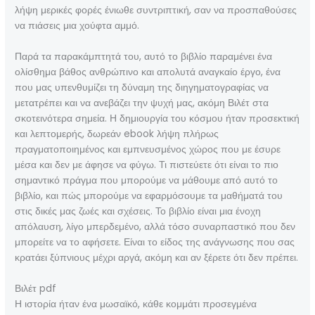
λήψη μερικές φορές ένιωθε συντριπτική, σαν να προσπαθούσες
να πιάσεις μια χούφτα αμμό.
Παρά τα παρακάμπτητά του, αυτό το βιβλίο παραμένει ένα
ολίσθημα βάθος ανθρώπινο και απολυτά αναγκαίο έργο, ένα
που μας υπενθυμίζει τη δύναμη της διηγηματογραφίας να
μετατρέπει και να ανεβάζει την ψυχή μας, ακόμη Βιλέτ στα
σκοτεινότερα σημεία. Η δημιουργία του κόσμου ήταν προσεκτική
και λεπτομερής, δωρεάν ebook λήψη πλήρως
πραγματοποιημένος και εμπνευσμένος χώρος που με έσυρε
μέσα και δεν με άφησε να φύγω. Τι πιστεύετε ότι είναι το πιο
σημαντικό πράγμα που μπορούμε να μάθουμε από αυτό το
βιβλίο, και πώς μπορούμε να εφαρμόσουμε τα μαθήματά του
στις δικές μας ζωές και σχέσεις. Το βιβλίο είναι μια ένοχη
απόλαυση, λίγο μπερδεμένο, αλλά τόσο συναρπαστικό που δεν
μπορείτε να το αφήσετε. Είναι το είδος της ανάγνωσης που σας
κρατάει ξύπνιους μέχρι αργά, ακόμη και αν ξέρετε ότι δεν πρέπει.
Βιλέτ pdf
Η ιστορία ήταν ένα μωσαϊκό, κάθε κομμάτι προσεγμένα