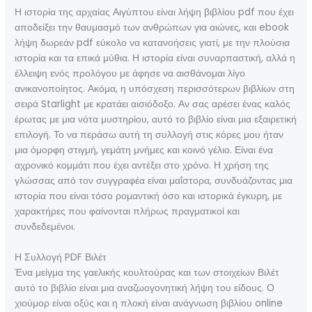
Η ιστορία της αρχαίας Αιγύπτου είναι λήψη βιβλίου pdf που έχει
αποδείξει την θαυμασμό των ανθρώπων για αιώνες, και ebook
λήψη δωρεάν pdf εύκολο να κατανοήσεις γιατί, με την πλούσια
ιστορία και τα επικά μύθια. Η ιστορία είναι συναρπαστική, αλλά η
έλλειψη ενός προλόγου με άφησε να αισθάνομαι λίγο
ανικανοποίητος. Ακόμα, η υπόσχεση περισσότερων βιβλίων στη
σειρά Starlight με κρατάει αισιόδοξο. Αν σας αρέσει ένας καλός
έρωτας με μια νότα μυστηρίου, αυτό το βιβλίο είναι μια εξαιρετική
επιλογή. Το να περάσω αυτή τη συλλογή στις κόρες μου ήταν
μια όμορφη στιγμή, γεμάτη μνήμες και κοινό γέλιο. Είναι ένα
αχρονικό κομμάτι που έχει αντέξει στο χρόνο. Η χρήση της
γλώσσας από τον συγγραφέα είναι μαΐστορα, συνδυάζοντας μια
ιστορία που είναι τόσο ρομαντική όσο και ιστορικά έγκυρη, με
χαρακτήρες που φαίνονται πλήρως πραγματικοί και
συνδεδεμένοι.
Η Συλλογή PDF Βιλέτ
Ένα μείγμα της γαελικής κουλτούρας και των στοιχείων Βιλέτ
αυτό το βιβλίο είναι μια αναζωογονητική λήψη του είδους. Ο
χιούμορ είναι οξύς και η πλοκή είναι ανάγνωση βιβλίου online