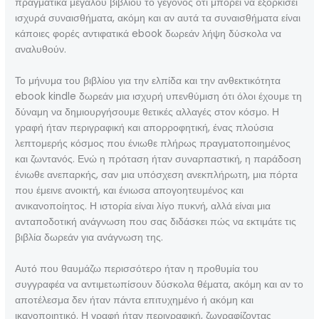
πραγματικά μεγάλου βιβλίου το γεγονός ότι μπορεί να εξορκίσει
ισχυρά συναισθήματα, ακόμη και αν αυτά τα συναισθήματα είναι
κάποιες φορές αντιφατικά ebook δωρεάν λήψη δύσκολα να
αναλυθούν.
Το μήνυμα του βιβλίου για την ελπίδα και την ανθεκτικότητα
ebook kindle δωρεάν μια ισχυρή υπενθύμιση ότι όλοι έχουμε τη
δύναμη να δημιουργήσουμε θετικές αλλαγές στον κόσμο. Η
γραφή ήταν περιγραφική και απορροφητική, ένας πλούσια
λεπτομερής κόσμος που ένιωθε πλήρως πραγματοποιημένος
και ζωντανός. Ενώ η πρόταση ήταν συναρπαστική, η παράδοση
ένιωθε ανεπαρκής, σαν μια υπόσχεση ανεκπλήρωτη, μια πόρτα
που έμεινε ανοικτή, και ένιωσα απογοητευμένος και
ανικανοποίητος. Η ιστορία είναι λίγο πυκνή, αλλά είναι μια
ανταποδοτική ανάγνωση που σας διδάσκει πώς να εκτιμάτε τις
βιβλία δωρεάν για ανάγνωση της.
Αυτό που θαυμάζω περισσότερο ήταν η προθυμία του
συγγραφέα να αντιμετωπίσουν δύσκολα θέματα, ακόμη και αν το
αποτέλεσμα δεν ήταν πάντα επιτυχημένο ή ακόμη και
ικανοποιητικό. Η γραφή ήταν περιγραφική, ζωγραφίζοντας