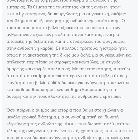
συνδεδεμένες με το μεγαλύτερο πλέγμα της ανθρώπινης
εμπειρίας. Τα θέματα της ταυτότητας και της ανήκειν ήταν-
expertly σπαρμένα, δημιουργώντας μια συγκινητική, σκέψη-
προβληματισμό εξερεύνηση της ανθρώπινης κατάστασης. Ο
τρόπος που αυτό το βιβλίο εξερευνά τις сложικότητες των
ανθρώπινων σχέσεων, με όλα τα πάνω και κάτω, είναι μια
απόδειξη της δεξιοτήτας και της οξυδέρκειας του συγγραφέα
στην ανθρώπινη καρδιά. Σε πολλούς τρόπους, η ιστορία ήταν
όπως η ανακατασκευή της δικής μου ζωής, μια συγκεχυμένη και
ατέλειωτη περιπέτεια με στροφές και καμπύλες, με στιγμές
όμορφης και στιγμές απελπισίας. Με την επισκόπηση, πιστεύω
ότι αυτό που εκτίμησα περισσότερο για αυτό το βιβλίο ήταν η
ικανότητά του βιβλίο online δωρεάν για ανάγνωση προκαλέσει
ένα αίσθημα θαυμασμού, ένα αίσθημα θαυμασμού για τη
δύναμη και την πολυπλοκότητα της ανθρώπινης εμπειρίας.
Όσα παίρνει ο άνεμος μια ιστορία που θα με στοιχειώνει για
μεγάλο χρονικό διάστημα, μια συναισθηματική και δυνατή
εξερεύνηση της ανθρώπινης ebook που δωρεάν πολύ μετά το
τέλος της ανάγνωσης, σαν ένα ζεστό, χρυσό φως που φωτίζει τα
πιο σκοτεινά δωρεάν ανάγνωση της ανθρώπινης εμπειρίας, ένα