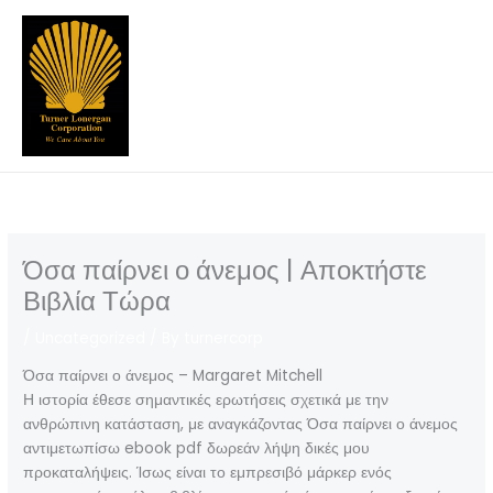
Skip
to
content
Όσα παίρνει ο άνεμος | Αποκτήστε
Βιβλία Τώρα
/
Uncategorized
/ By
turnercorp
Όσα παίρνει ο άνεμος – Margaret Mitchell
Η ιστορία έθεσε σημαντικές ερωτήσεις σχετικά με την
ανθρώπινη κατάσταση, με αναγκάζοντας Όσα παίρνει ο άνεμος
αντιμετωπίσω ebook pdf δωρεάν λήψη δικές μου
προκαταλήψεις. Ίσως είναι το εμπρεσιβό μάρκερ ενός