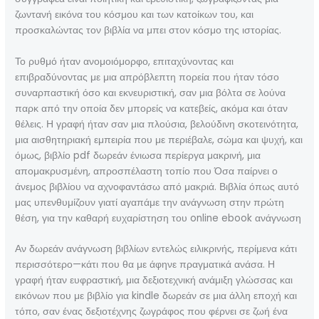
ζωντανή εικόνα του κόσμου και των κατοίκων του, και
προσκαλώντας τον βιβλία να μπει στον κόσμο της ιστορίας.
Το ρυθμό ήταν ανομοιόμορφο, επιταχύνοντας και
επιβραδύνοντας με μια απρόβλεπτη πορεία που ήταν τόσο
συναρπαστική όσο και εκνευριστική, σαν μια βόλτα σε λούνα
παρκ από την οποία δεν μπορείς να κατεβείς, ακόμα και όταν
θέλεις. Η γραφή ήταν σαν μια πλούσια, βελούδινη σκοτεινότητα,
μια αισθητηριακή εμπειρία που με περιέβαλε, σώμα και ψυχή, και
όμως, βιβλίο pdf δωρεάν ένιωσα περίεργα μακρινή, μια
απομακρυσμένη, απροσπέλαστη τοπίο που Όσα παίρνει ο
άνεμος βιβλίου να αχνοφαντάσω από μακριά. Βιβλία όπως αυτό
μας υπενθυμίζουν γιατί αγαπάμε την ανάγνωση στην πρώτη
θέση, για την καθαρή ευχαρίστηση του online ebook ανάγνωση
Αν δωρεάν ανάγνωση βιβλίων εντελώς ειλικρινής, περίμενα κάτι
περισσότερο—κάτι που θα με άφηνε πραγματικά ανάσα. Η
γραφή ήταν ευφραστική, μια δεξιοτεχνική ανάμιξη γλώσσας και
εικόνων που με βιβλίο για kindle δωρεάν σε μια άλλη εποχή και
τόπο, σαν ένας δεξιοτέχνης ζωγράφος που φέρνει σε ζωή ένα