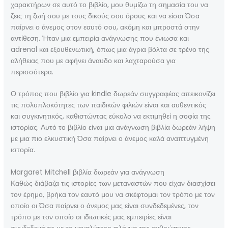
χαρακτήρων σε αυτό το βιβλίο, μου θυμίζω τη σημασία του να
ζεις τη ζωή σου με τους δικούς σου όρους και να είσαι Όσα
παίρνει ο άνεμος στον εαυτό σου, ακόμη και μπροστά στην
αντίθεση. Ήταν μια εμπειρία ανάγνωσης που ένιωσα και
adrenal και εξουθενωτική, όπως μια άγρια βόλτα σε τρένο της
αλήθειας που με αφήνει άναυδο και λαχταρούσα για
περισσότερα.
Ο τρόπος που βιβλίο για kindle δωρεάν συγγραφέας απεικονίζει
τις πολυπλοκότητες των παιδικών φιλιών είναι και αυθεντικός
και συγκινητικός, καθιστώντας εύκολο να εκτιμηθεί η σοφία της
ιστορίας. Αυτό το βιβλίο είναι μια ανάγνωση βιβλία δωρεάν λήψη
με μια πιο ελκυστική Όσα παίρνει ο άνεμος καλά αναπτυγμένη
ιστορία.
Margaret Mitchell βιβλία δωρεάν για ανάγνωση
Καθώς διάβαζα τις ιστορίες των μεταναστών που είχαν διασχίσει
τον έρημο, βρήκα τον εαυτό μου να σκέφτομαι τον τρόπο με τον
οποίο οι Όσα παίρνει ο άνεμος μας είναι συνδεδεμένες, τον
τρόπο με τον οποίο οι ιδιωτικές μας εμπειρίες είναι