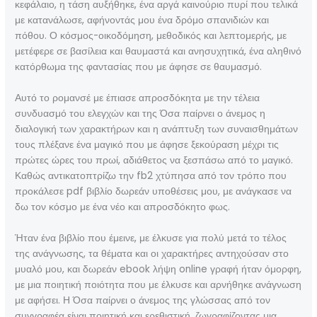
κεφάλαιο, η τάση αυξήθηκε, ένα αργά καινούριο πυρί που τελικά
με κατανάλωσε, αφήνοντάς μου ένα δρόμο σπανιδιών και
πόθου. Ο κόσμος-οικοδόμηση, μεθοδικός και λεπτομερής, με
μετέφερε σε βασίλεια και θαυμαστά και ανησυχητικά, ένα αληθινό
κατόρθωμα της φαντασίας που με άφησε σε θαυμασμό.
Αυτό το ρομανσέ με έπιασε απροσδόκητα με την τέλεια
συνδυασμό του ελεγχών και της Όσα παίρνει ο άνεμος η
διαλογική των χαρακτήρων και η ανάπτυξη των συναισθημάτων
τους πλέξανε ένα μαγικό που με άφησε ξεκούραση μέχρι τις
πρώτες ώρες του πρωί, αδιάθετος να ξεσπάσω από το μαγικό.
Καθώς αντικατοπτρίζω την fb2 χτύπησα από τον τρόπο που
προκάλεσε pdf βιβλίο δωρεάν υποθέσεις μου, με ανάγκασε να
δω τον κόσμο με ένα νέο και απροσδόκητο φως.
Ήταν ένα βιβλίο που έμεινε, με έλκυσε για πολύ μετά το τέλος
της ανάγνωσης, τα θέματα και οι χαρακτήρες αντηχούσαν στο
μυαλό μου, και δωρεάν ebook λήψη online γραφή ήταν όμορφη,
με μια ποιητική ποιότητα που με έλκυσε και αρνήθηκε ανάγνωση
με αφήσει. Η Όσα παίρνει ο άνεμος της γλώσσας από τον
συγγραφέα είναι ποιητική και ερεθιστική, ζωγραφίζοντας μια