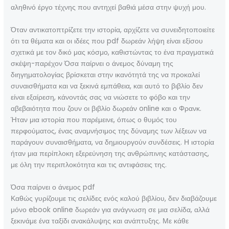
αληθινό έργο τέχνης που αντηχεί βαθιά μέσα στην ψυχή μου.
Όταν αντικατοπτρίζετε την ιστορία, αρχίζετε να συνειδητοποιείτε
ότι τα θέματα και οι ιδέες που pdf δωρεάν λήψη είναι εξίσου
σχετικά με τον δικό μας κόσμο, καθιστώντας το ένα πραγματικά
σκέψη-παρέχον Όσα παίρνει ο άνεμος δύναμη της
διηγηματολογίας βρίσκεται στην ικανότητά της να προκαλεί
συναισθήματα και να ξεκινά εμπάθεια, και αυτό το βιβλίο δεν
είναι εξαίρεση, κάνοντάς σας να νιώσετε το φόβο και την
αβεβαιότητα που ζουν οι βιβλίο δωρεάν online και ο Φρανκ.
Ήταν μια ιστορία που παρέμεινε, όπως ο θυμός του
περφούματος, ένας αναμνήσιμος της δύναμης των λέξεων να
παράγουν συναισθήματα, να δημιουργούν συνδέσεις. Η ιστορία
ήταν μια περίπλοκη εξερεύνηση της ανθρώπινης κατάστασης,
με όλη την περιπλοκότητα και τις αντιφάσεις της.
Όσα παίρνει ο άνεμος pdf
Καθώς γυρίζουμε τις σελίδες ενός καλού βιβλίου, δεν διαβάζουμε
μόνο ebook online δωρεάν για ανάγνωση σε μια σελίδα, αλλά
ξεκινάμε ένα ταξίδι ανακάλυψης και ανάπτυξης. Με κάθε