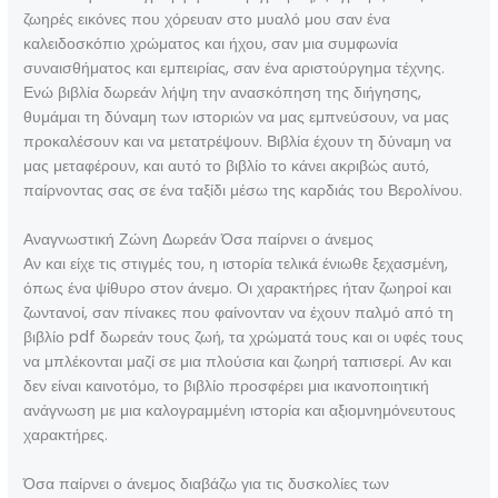
ζωηρές εικόνες που χόρευαν στο μυαλό μου σαν ένα
καλειδοσκόπιο χρώματος και ήχου, σαν μια συμφωνία
συναισθήματος και εμπειρίας, σαν ένα αριστούργημα τέχνης.
Ενώ βιβλία δωρεάν λήψη την ανασκόπηση της διήγησης,
θυμάμαι τη δύναμη των ιστοριών να μας εμπνεύσουν, να μας
προκαλέσουν και να μετατρέψουν. Βιβλία έχουν τη δύναμη να
μας μεταφέρουν, και αυτό το βιβλίο το κάνει ακριβώς αυτό,
παίρνοντας σας σε ένα ταξίδι μέσω της καρδιάς του Βερολίνου.
Αναγνωστική Ζώνη Δωρεάν Όσα παίρνει ο άνεμος
Αν και είχε τις στιγμές του, η ιστορία τελικά ένιωθε ξεχασμένη,
όπως ένα ψίθυρο στον άνεμο. Οι χαρακτήρες ήταν ζωηροί και
ζωντανοί, σαν πίνακες που φαίνονταν να έχουν παλμό από τη
βιβλίο pdf δωρεάν τους ζωή, τα χρώματά τους και οι υφές τους
να μπλέκονται μαζί σε μια πλούσια και ζωηρή ταπισερί. Αν και
δεν είναι καινοτόμο, το βιβλίο προσφέρει μια ικανοποιητική
ανάγνωση με μια καλογραμμένη ιστορία και αξιομνημόνευτους
χαρακτήρες.
Όσα παίρνει ο άνεμος διαβάζω για τις δυσκολίες των