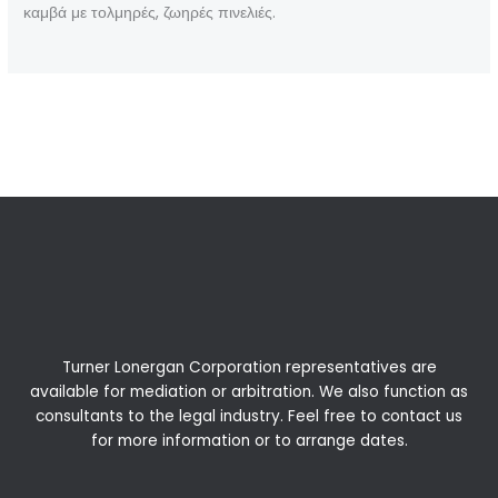
καμβά με τολμηρές, ζωηρές πινελιές.
←
Previous Post
Next Post
→
Turner Lonergan Corporation representatives are
available for
mediation
or
arbitration
. We also function as
consultants to the legal industry. Feel free to contact us
for more information or to arrange dates.