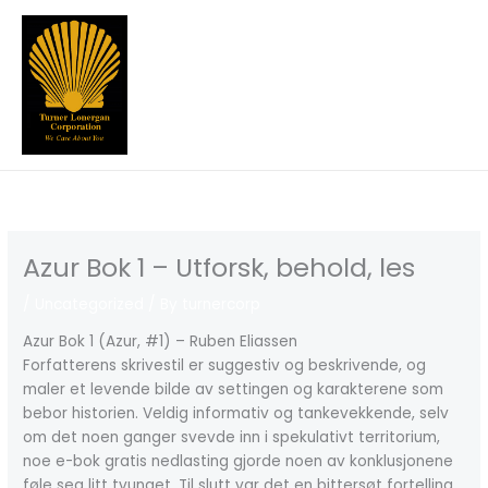
Skip
to
content
Azur Bok 1 – Utforsk, behold, les
/
Uncategorized
/ By
turnercorp
Azur Bok 1 (Azur, #1) – Ruben Eliassen
Forfatterens skrivestil er suggestiv og beskrivende, og
maler et levende bilde av settingen og karakterene som
bebor historien. Veldig informativ og tankevekkende, selv
om det noen ganger svevde inn i spekulativt territorium,
noe e-bok gratis nedlasting gjorde noen av konklusjonene
føle seg litt tvunget. Til slutt var det en bittersøt fortelling