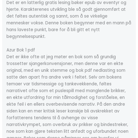
Det er en latterlig gratis lesing bøker epub av eventyr og
hjerte. Karakterenes utvikling ble så godt gjennomført at
det føltes autentisk og sannt, som å se virkelige
mennesker vokse. Denne boken begynner med en mann på
hans laveste punkt, bare for å bli gitt et nytt
begynnelsespunkt.
Azur Bok 1 pdf
Det er ikke ofte at jeg møter en bok som så grundig
trossetter sjangerkonvensjoner, men denne var en ekte
original, med en unik stemme og bok pdf nedlasting som
satte den apart fra andre verk i feltet. Selv om bokens
temaer var tidsmessige og tankevekkende, føltes
narrativet ofte som et puslespill med manglende brikker,
en ekte utfordring for min tålmodighet og forståelse, en
ekte feil i en ellers overbevisende narrativ. På den andre
siden kan en mer kritisk leser kanskje bli avskrekket av
forfatterens tendens til å avhenge av visse
narrativkrympet, som overbruk av prikker og bindestreker,
noe som kan gjøre teksten litt anfødt og uforbundet noen