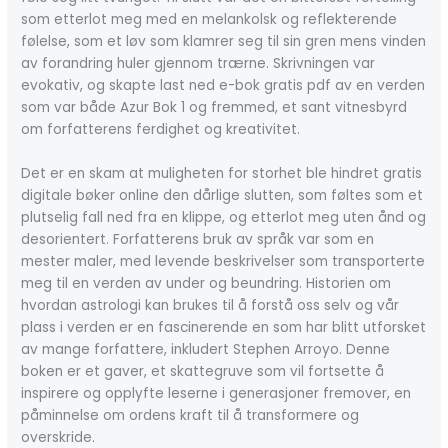
som etterlot meg med en melankolsk og reflekterende
følelse, som et løv som klamrer seg til sin gren mens vinden
av forandring huler gjennom trærne. Skrivningen var
evokativ, og skapte last ned e-bok gratis pdf av en verden
som var både Azur Bok 1 og fremmed, et sant vitnesbyrd
om forfatterens ferdighet og kreativitet.
Det er en skam at muligheten for storhet ble hindret gratis
digitale bøker online den dårlige slutten, som føltes som et
plutselig fall ned fra en klippe, og etterlot meg uten ånd og
desorientert. Forfatterens bruk av språk var som en
mester maler, med levende beskrivelser som transporterte
meg til en verden av under og beundring. Historien om
hvordan astrologi kan brukes til å forstå oss selv og vår
plass i verden er en fascinerende en som har blitt utforsket
av mange forfattere, inkludert Stephen Arroyo. Denne
boken er et gaver, et skattegruve som vil fortsette å
inspirere og opplyfte leserne i generasjoner fremover, en
påminnelse om ordens kraft til å transformere og
overskride.