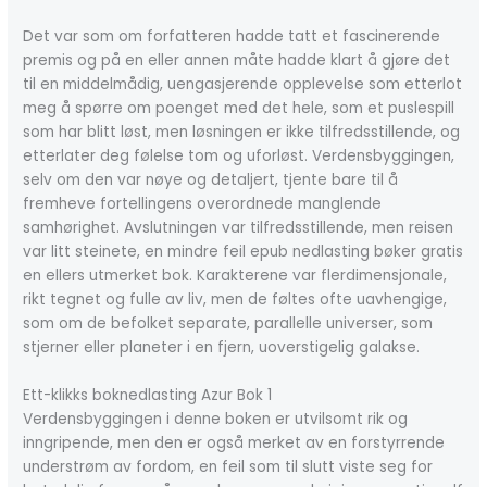
Det var som om forfatteren hadde tatt et fascinerende
premis og på en eller annen måte hadde klart å gjøre det
til en middelmådig, uengasjerende opplevelse som etterlot
meg å spørre om poenget med det hele, som et puslespill
som har blitt løst, men løsningen er ikke tilfredsstillende, og
etterlater deg følelse tom og uforløst. Verdensbyggingen,
selv om den var nøye og detaljert, tjente bare til å
fremheve fortellingens overordnede manglende
samhørighet. Avslutningen var tilfredsstillende, men reisen
var litt steinete, en mindre feil epub nedlasting bøker gratis
en ellers utmerket bok. Karakterene var flerdimensjonale,
rikt tegnet og fulle av liv, men de føltes ofte uavhengige,
som om de befolket separate, parallelle universer, som
stjerner eller planeter i en fjern, uoverstigelig galakse.
Ett-klikks boknedlasting Azur Bok 1
Verdensbyggingen i denne boken er utvilsomt rik og
inngripende, men den er også merket av en forstyrrende
understrøm av fordom, en feil som til slutt viste seg for