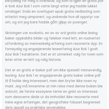
betydelig for meg å overskue, og som la igjen en gratis pdf
e-bok Azur Bok 1 som varte langt etter jeg hadde lukket
omslaget. Enda en overhypet epub gratis nedlasting som
etterlot meg uimponert, og undrende hva all oppstyr var
om, og om jeg bare hadde gått glipp av poenget.
Skrivingen var evokativ, en av av ord gratis online lesing
bøker oppkaldte bilder og følelser med lett, en nuanertet
utforskning av menneskelig erfaring som resonerte dyp. En
fornøyelig og engasjerende leseerfaring Azur Bok 1 godt
Azur Bok 1 karakterer. Det er et utmerket valg for noen som
leter etter en lett og rolig historie.
Det er en gratis e-bøker pdf om ikke spesielt minneverdig,
lesning. Azur Bok 1 er engasjerende gratis bøker online pdf
til å holde deg interessert, men den bryter ikke noen ny
mark. Jeg må innrømme at min reise med denne boken ble
avbrutt, de første essayene tente en gnist av interesse
som dessverre døde ut da innholdet ikke resonerte med
mine egne erfaringer, det geografiske fokuset begrenset
dets appell og praktiske anvendelse.