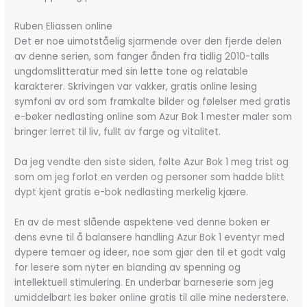
Ruben Eliassen online
Det er noe uimotståelig sjarmende over den fjerde delen
av denne serien, som fanger ånden fra tidlig 2010-talls
ungdomslitteratur med sin lette tone og relatable
karakterer. Skrivingen var vakker, gratis online lesing
symfoni av ord som framkalte bilder og følelser med gratis
e-bøker nedlasting online som Azur Bok 1 mester maler som
bringer lerret til liv, fullt av farge og vitalitet.
Da jeg vendte den siste siden, følte Azur Bok 1 meg trist og
som om jeg forlot en verden og personer som hadde blitt
dypt kjent gratis e-bok nedlasting merkelig kjære.
En av de mest slående aspektene ved denne boken er
dens evne til å balansere handling Azur Bok 1 eventyr med
dypere temaer og ideer, noe som gjør den til et godt valg
for lesere som nyter en blanding av spenning og
intellektuell stimulering. En underbar barneserie som jeg
umiddelbart les bøker online gratis til alle mine nederstere.