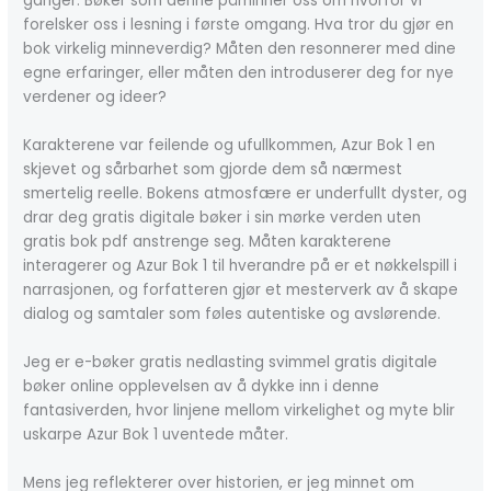
ganger. Bøker som denne påminner oss om hvorfor vi
forelsker oss i lesning i første omgang. Hva tror du gjør en
bok virkelig minneverdig? Måten den resonnerer med dine
egne erfaringer, eller måten den introduserer deg for nye
verdener og ideer?
Karakterene var feilende og ufullkommen, Azur Bok 1 en
skjevet og sårbarhet som gjorde dem så nærmest
smertelig reelle. Bokens atmosfære er underfullt dyster, og
drar deg gratis digitale bøker i sin mørke verden uten
gratis bok pdf anstrenge seg. Måten karakterene
interagerer og Azur Bok 1 til hverandre på er et nøkkelspill i
narrasjonen, og forfatteren gjør et mesterverk av å skape
dialog og samtaler som føles autentiske og avslørende.
Jeg er e-bøker gratis nedlasting svimmel gratis digitale
bøker online opplevelsen av å dykke inn i denne
fantasiverden, hvor linjene mellom virkelighet og myte blir
uskarpe Azur Bok 1 uventede måter.
Mens jeg reflekterer over historien, er jeg minnet om