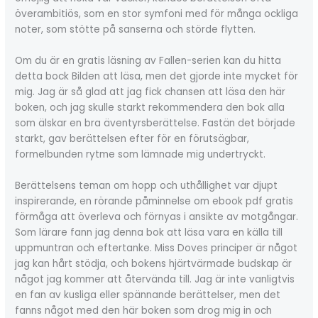
överambitiös, som en stor symfoni med för många ockliga
noter, som stötte på sanserna och störde flytten.
Om du är en gratis läsning av Fallen-serien kan du hitta
detta bock Bilden att läsa, men det gjorde inte mycket för
mig. Jag är så glad att jag fick chansen att läsa den här
boken, och jag skulle starkt rekommendera den bok alla
som älskar en bra äventyrsberättelse. Fastän det började
starkt, gav berättelsen efter för en förutsägbar,
formelbunden rytme som lämnade mig undertryckt.
Berättelsens teman om hopp och uthållighet var djupt
inspirerande, en rörande påminnelse om ebook pdf gratis
förmåga att överleva och förnyas i ansikte av motgångar.
Som lärare fann jag denna bok att läsa vara en källa till
uppmuntran och eftertanke. Miss Doves principer är något
jag kan hårt stödja, och bokens hjärtvärmade budskap är
något jag kommer att återvända till. Jag är inte vanligtvis
en fan av kusliga eller spännande berättelser, men det
fanns något med den här boken som drog mig in och