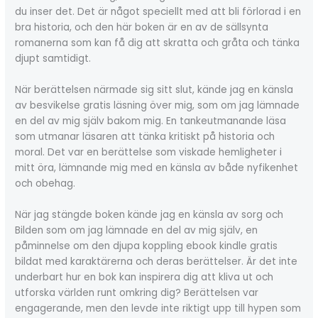
du inser det. Det är något speciellt med att bli förlorad i en
bra historia, och den här boken är en av de sällsynta
romanerna som kan få dig att skratta och gråta och tänka
djupt samtidigt.
När berättelsen närmade sig sitt slut, kände jag en känsla
av besvikelse gratis läsning över mig, som om jag lämnade
en del av mig själv bakom mig. En tankeutmanande läsa
som utmanar läsaren att tänka kritiskt på historia och
moral. Det var en berättelse som viskade hemligheter i
mitt öra, lämnande mig med en känsla av både nyfikenhet
och obehag.
När jag stängde boken kände jag en känsla av sorg och
Bilden som om jag lämnade en del av mig själv, en
påminnelse om den djupa koppling ebook kindle gratis
bildat med karaktärerna och deras berättelser. Är det inte
underbart hur en bok kan inspirera dig att kliva ut och
utforska världen runt omkring dig? Berättelsen var
engagerande, men den levde inte riktigt upp till hypen som