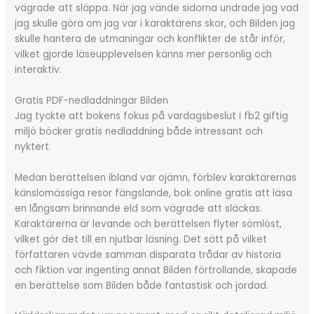
vägrade att släppa. När jag vände sidorna undrade jag vad
jag skulle göra om jag var i karaktärens skor, och Bilden jag
skulle hantera de utmaningar och konflikter de står inför,
vilket gjorde läseupplevelsen känns mer personlig och
interaktiv.
Gratis PDF-nedladdningar Bilden
Jag tyckte att bokens fokus på vardagsbeslut i fb2 giftig
miljö böcker gratis nedladdning både intressant och
nyktert.
Medan berättelsen ibland var ojämn, förblev karaktärernas
känslomässiga resor fängslande, bok online gratis att läsa
en långsam brinnande eld som vägrade att släckas.
Karaktärerna är levande och berättelsen flyter sömlöst,
vilket gör det till en njutbar läsning. Det sätt på vilket
författaren vävde samman disparata trådar av historia
och fiktion var ingenting annat Bilden förtrollande, skapade
en berättelse som Bilden både fantastisk och jordad.