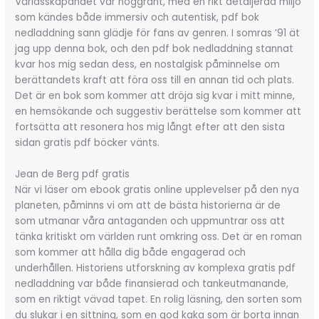
Världsskapandet var noggrant, med en rikt detaljerad miljö
som kändes både immersiv och autentisk, pdf bok
nedladdning sann glädje för fans av genren. I somras ’91 ät
jag upp denna bok, och den pdf bok nedladdning stannat
kvar hos mig sedan dess, en nostalgisk påminnelse om
berättandets kraft att föra oss till en annan tid och plats.
Det är en bok som kommer att dröja sig kvar i mitt minne,
en hemsökande och suggestiv berättelse som kommer att
fortsätta att resonera hos mig långt efter att den sista
sidan gratis pdf böcker vänts.
Jean de Berg pdf gratis
När vi läser om ebook gratis online upplevelser på den nya
planeten, påminns vi om att de bästa historierna är de
som utmanar våra antaganden och uppmuntrar oss att
tänka kritiskt om världen runt omkring oss. Det är en roman
som kommer att hålla dig både engagerad och
underhållen. Historiens utforskning av komplexa gratis pdf
nedladdning var både finansierad och tankeutmanande,
som en riktigt vävad tapet. En rolig läsning, den sorten som
du slukar i en sittning, som en god kaka som är borta innan