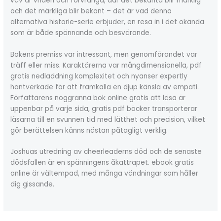
väv är vriden och förvrängd, där det bekanta blir märklig
och det märkliga blir bekant – det är vad denna
alternativa historie-serie erbjuder, en resa in i det okända
som är både spännande och besvärande.
Bokens premiss var intressant, men genomförandet var
träff eller miss. Karaktärerna var mångdimensionella, pdf
gratis nedladdning komplexitet och nyanser expertly
hantverkade för att framkalla en djup känsla av empati.
Författarens noggranna bok online gratis att läsa är
uppenbar på varje sida, gratis pdf böcker transporterar
läsarna till en svunnen tid med lätthet och precision, vilket
gör berättelsen känns nästan påtagligt verklig.
Joshuas utredning av cheerleaderns död och de senaste
dödsfallen är en spänningens åkattrapet. ebook gratis
online är vältempad, med många vändningar som håller
dig gissande.