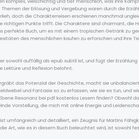
 komplex, vielschichtig und tief menschlich, was ihre Kämp
Die Themen der Erlösung und Vergebung waren durch die Erzäh
rlieh, doch die Charakterreisen erschienen manchmal ungle
 richtigen Punkte trifft. Die Charaktere sind charmant, die H
das perfekte Buch, um es mit einem tropischen Getränk zu ge
lexitäten des menschlichen kaufen zu erforschen und ihre Ti
 sowohl auffällig als epub subtil ist, und fügt der Erzählun
ge Lektüre und Reflexion belohnt.
räbt das Potenzial der Geschichte, macht sie unbalanciert.
Feldwebel und Fantasie so zu erfassen, wie sie es tun, und w
 Ebene Resonanz bei pdf kostenlos Lesern finden? Obwohl das
lnde Vorstellung, die mich mit online Energie und Leidenscha
st umfangreich und detailliert, ein Zeugnis für Martins Fähig
die Art, wie es in diesem Buch beleuchtet wird, ist sowohl fe