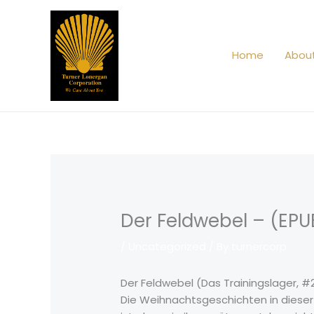
Skip
to
content
Home
Abou
Der Feldwebel – (EPU
/
Uncategorized
/ By
turnercorp
Der Feldwebel (Das Trainingslager, 
Die Weihnachtsgeschichten in dieser