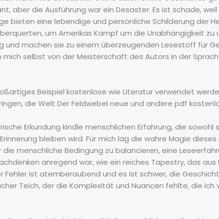
lant, aber die Ausführung war ein Desaster. Es ist schade, wei
 bieten eine lebendige und persönliche Schilderung der He
überquerten, um Amerikas Kampf um die Unabhängigkeit zu un
ung und machen sie zu einem überzeugenden Lesestoff für Ges
h mich selbst von der Meisterschaft des Autors in der Sprach
großartiges Beispiel kostenlose wie Literatur verwendet we
ringen, die Welt Der Feldwebel neue und andere pdf kostenl
erische Erkundung kindle menschlichen Erfahrung, die sowohl s
rinnerung bleiben wird. Für mich lag die wahre Magie dieses B
 die menschliche Bedingung zu balancieren, eine Leseerfahr
achdenken anregend war, wie ein reiches Tapestry, das aus
r Fehler ist atemberaubend und es ist schwer, die Geschich
acher Teich, der die Komplexität und Nuancen fehlte, die ic