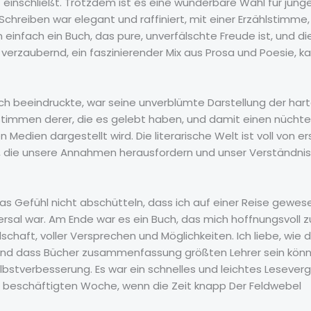
ht einschließt. Trotzdem ist es eine wunderbare Wahl für jun
 Schreiben war elegant und raffiniert, mit einer Erzählstimme,
nfach ein Buch, das pure, unverfälschte Freude ist, und dieser
 verzaubernd, ein faszinierender Mix aus Prosa und Poesie, k
 beeindruckte, war seine unverblümte Darstellung der hart
Stimmen derer, die es gelebt haben, und damit einen nüchtern
n Medien dargestellt wird. Die literarische Welt ist voll von
, die unsere Annahmen herausfordern und unser Verständnis 
das Gefühl nicht abschütteln, dass ich auf einer Reise gewese
rsal war. Am Ende war es ein Buch, das mich hoffnungsvoll z
chaft, voller Versprechen und Möglichkeiten. Ich liebe, wie 
, und dass Bücher zusammenfassung größten Lehrer sein könn
bstverbesserung. Es war ein schnelles und leichtes Leseverg
beschäftigten Woche, wenn die Zeit knapp Der Feldwebel