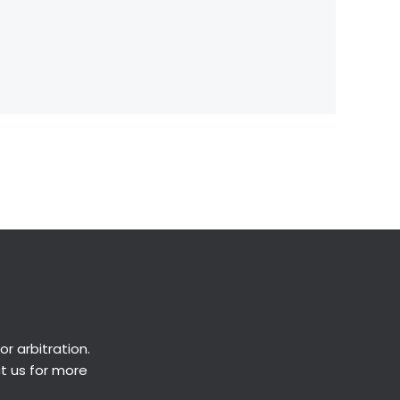
Next Post
→
or
arbitration
.
ct us for more