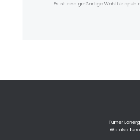
Es ist eine großartige Wahl für epub d
←
Previous Post
Turner Lonerg
We also funct