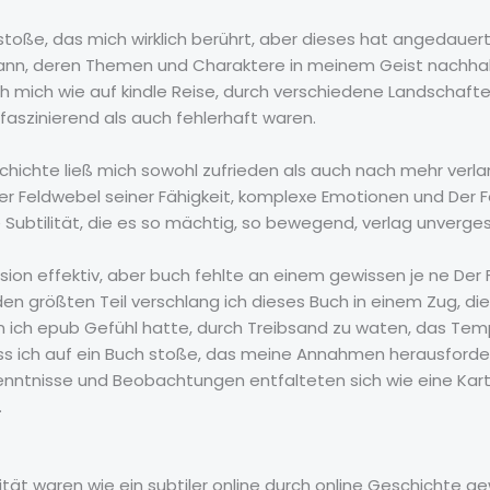
ch stoße, das mich wirklich berührt, aber dieses hat angedau
kann, deren Themen und Charaktere in meinem Geist nachhal
 ich mich wie auf kindle Reise, durch verschiedene Landschaf
aszinierend als auch fehlerhaft waren.
chichte ließ mich sowohl zufrieden als auch nach mehr verla
Der Feldwebel seiner Fähigkeit, komplexe Emotionen und Der 
e Subtilität, die es so mächtig, so bewegend, verlag unverge
ion effektiv, aber buch fehlte an einem gewissen je ne Der 
en größten Teil verschlang ich dieses Buch in einem Zug, die
n ich epub Gefühl hatte, durch Treibsand zu waten, das Te
ass ich auf ein Buch stoße, das meine Annahmen herausforde
enntnisse und Beobachtungen entfalteten sich wie eine Karte
.
tät waren wie ein subtiler online durch online Geschichte g