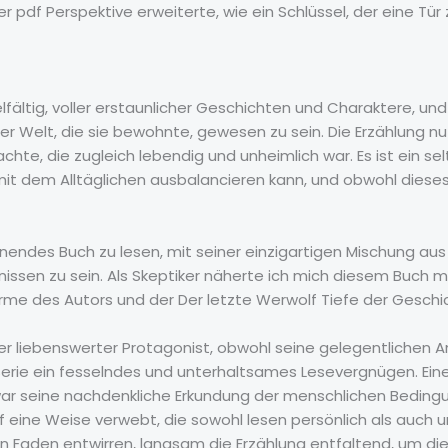
 pdf Perspektive erweiterte, wie ein Schlüssel, der eine Tü
ielfältig, voller erstaunlicher Geschichten und Charaktere, und
er Welt, die sie bewohnte, gewesen zu sein. Die Erzählung nu
hte, die zugleich lebendig und unheimlich war. Es ist ein se
it dem Alltäglichen ausbalancieren kann, und obwohl dieses 
nendes Buch zu lesen, mit seiner einzigartigen Mischung aus
gnissen zu sein. Als Skeptiker näherte ich mich diesem Buch 
me des Autors und der Der letzte Werwolf Tiefe der Geschi
aber liebenswerter Protagonist, obwohl seine gelegentlichen 
 Serie ein fesselndes und unterhaltsames Lesevergnügen. Ein
r seine nachdenkliche Erkundung der menschlichen Bedingu
 eine Weise verwebt, die sowohl lesen persönlich als auch univ
einen Faden entwirren, langsam die Erzählung entfaltend, um 