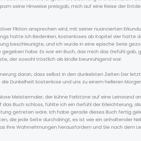
ngsam seine Hinweise preisgab, mich auf eine Reise der Entd
ektiver Fiktion ansprechen wird, mit seiner nuancierten Erku
gs hatte ich Bedenken, kostenloses ab Kapitel vier hatte d
ng beschleunigte, und ich wurde in eine epische Serie gezog
ce gegeben habe. Es war ein Buch, das mich das Gefühl gab, 
, der sowohl tröstlich als kindle beunruhigend war.
nnerung daran, dass selbst in den dunkelsten Zeiten Der let
n die Dunkelheit kostenlose und uns zu einem helleren Morge
enlose Meistermaler, der kühne Farbtöne auf eine Leinwand a
 das Buch schloss, fühlte ich ein Gefühl der Erleichterung, a
tung getreten wäre. Ich habe gerade dieses Buch fertig ge
n, die jede Seite durchdringt, es ist wie ein anhaltender Ne
h, das Ihre Wahrnehmungen herausfordern und Sie nach dem L