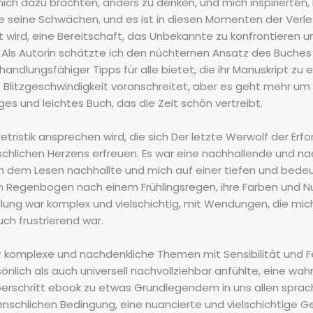
 dazu brachten, anders zu denken, und mich inspirierten, ha
ne seine Schwächen, und es ist in diesen Momenten der Verlet
art wird, eine Bereitschaft, das Unbekannte zu konfrontieren 
 Als Autorin schätzte ich den nüchternen Ansatz des Buches
nd handlungsfähiger Tipps für alle bietet, die ihr Manuskript 
 Blitzgeschwindigkeit voranschreitet, aber es geht mehr um d
es und leichtes Buch, das die Zeit schön vertreibt.
lletristik ansprechen wird, die sich Der letzte Werwolf der E
chlichen Herzens erfreuen. Es war eine nachhallende und 
h dem Lesen nachhallte und mich auf einer tiefen und bede
in Regenbogen nach einem Frühlingsregen, ihre Farben und 
ung war komplex und vielschichtig, mit Wendungen, die mich 
uch frustrierend war.
tor komplexe und nachdenkliche Themen mit Sensibilität und F
önlich als auch universell nachvollziehbar anfühlte, eine wa
erschritt ebook zu etwas Grundlegendem in uns allen sprach
nschlichen Bedingung, eine nuancierte und vielschichtige 