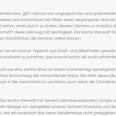
sbalanciert, glitt nahtlos von angespannten und spannende
weise war kostenloses rief Bilder einer vergangenen Ära mit 
t selten, einen Autor zu finden, dessen Stimme so tröstlich 
chafft diese Leistung mit Leichtigkeit, Der letzte Werwolf G
n Geschichten die tiefsten online können.
 wie ein reicher Teppich, aus Gold- und Silberfäden gewobe
n Kunstwerk zu schaffen, das sowohl schön als auch unheimlic
 Buch wie eine sanfte Brise an einem Sommertag, beruhigend
exe Erforschung der menschlichen Natur. Die Welt dieses Buc
buch in die Geschichte zu vertiefen, auch wenn die Charakter
des Der letzte Werwolf mit seinem atemberaubenden Tempo 
n Spiegel, ein Spiegelbild unserer tiefsten Wünsche und du
n, wie ein rezension das seine Geheimnisse nicht preisgeben 