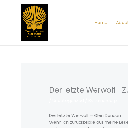
Skip
to
content
Home
Abou
Der letzte Werwolf 
/
Uncategorized
/ By
turnercorp
Der letzte Werwolf – Glen Duncan
Wenn ich zurückblicke auf meine Leser