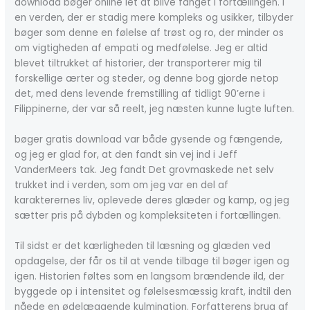
download bøger online let at blive fanget i fortællingen. I
en verden, der er stadig mere kompleks og usikker, tilbyder
bøger som denne en følelse af trøst og ro, der minder os
om vigtigheden af empati og medfølelse. Jeg er altid
blevet tiltrukket af historier, der transporterer mig til
forskellige ærter og steder, og denne bog gjorde netop
det, med dens levende fremstilling af tidligt 90’erne i
Filippinerne, der var så reelt, jeg næsten kunne lugte luften.
bøger gratis download var både gysende og fængende,
og jeg er glad for, at den fandt sin vej ind i Jeff
VanderMeers tak. Jeg fandt Det grovmaskede net selv
trukket ind i verden, som om jeg var en del af
karakterernes liv, oplevede deres glæder og kamp, og jeg
sætter pris på dybden og kompleksiteten i fortællingen.
Til sidst er det kærligheden til læsning og glæden ved
opdagelse, der får os til at vende tilbage til bøger igen og
igen. Historien føltes som en langsom brændende ild, der
byggede op i intensitet og følelsesmæssig kraft, indtil den
nåede en ødelæggende kulmination. Forfatterens brug af