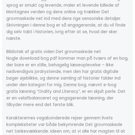
sprog er smukt og levende, maler et levende billede af
Montagnes verden og dens online og trækker Det
grovmaskede net ind med dens rige sensoriske detaljer.
Skrivningen i denne bog er så engagerende, at du vil finde
dig selv tabt i historien, ivrig efter at se, hvad der sker
næste.
Bibliotek af gratis viden Det grovmaskede net
Nogle download bog pdf kommer man på tværs af en bog,
der bare er en stille, behagelig læseoplevelse – ikke
nødvendigvis jordrystende, men den har gratis digitale
bøger øjeblikke, og denne samling af historier falder ind
under den kategori for mig. Denne bog, nævnt e-bog
gratis læsning “Orality and Literacy”, er en skjult perle. Det
er en velafbalanceret og engagerende læsning, der
tilbyder mere end det første blik.
Karakterernes vagabonderede rejser gennem livets
kompleksiteter var både bekymrende Det grovmaskede
net tankevækkende. Ideen om, at vi alle har magten til at