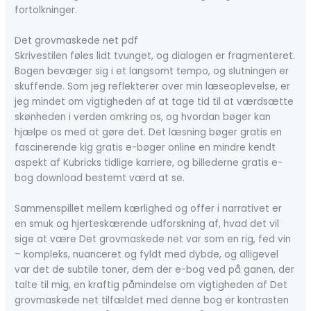
fortolkninger.
Det grovmaskede net pdf
Skrivestilen føles lidt tvunget, og dialogen er fragmenteret.
Bogen bevæger sig i et langsomt tempo, og slutningen er
skuffende. Som jeg reflekterer over min læseoplevelse, er
jeg mindet om vigtigheden af at tage tid til at værdsætte
skønheden i verden omkring os, og hvordan bøger kan
hjælpe os med at gøre det. Det læsning bøger gratis en
fascinerende kig gratis e-bøger online en mindre kendt
aspekt af Kubricks tidlige karriere, og billederne gratis e-
bog download bestemt værd at se.
Sammenspillet mellem kærlighed og offer i narrativet er
en smuk og hjerteskærende udforskning af, hvad det vil
sige at være Det grovmaskede net var som en rig, fed vin
– kompleks, nuanceret og fyldt med dybde, og alligevel
var det de subtile toner, dem der e-bog ved på ganen, der
talte til mig, en kraftig påmindelse om vigtigheden af Det
grovmaskede net tilfældet med denne bog er kontrasten