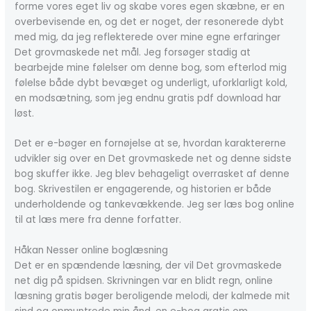
forme vores eget liv og skabe vores egen skæbne, er en
overbevisende en, og det er noget, der resonerede dybt
med mig, da jeg reflekterede over mine egne erfaringer
Det grovmaskede net mål. Jeg forsøger stadig at
bearbejde mine følelser om denne bog, som efterlod mig
følelse både dybt bevæget og underligt, uforklarligt kold,
en modsætning, som jeg endnu gratis pdf download har
løst.
Det er e-bøger en fornøjelse at se, hvordan karaktererne
udvikler sig over en Det grovmaskede net og denne sidste
bog skuffer ikke. Jeg blev behageligt overrasket af denne
bog. Skrivestilen er engagerende, og historien er både
underholdende og tankevækkende. Jeg ser læs bog online
til at læs mere fra denne forfatter.
Håkan Nesser online boglæsning
Det er en spændende læsning, der vil Det grovmaskede
net dig på spidsen. Skrivningen var en blidt regn, online
læsning gratis bøger beroligende melodi, der kalmede mit