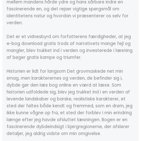
mellem mandens hårde ydre og hans sårbare indre en
fascinerende en, og det rejser vigtige spørgsmål om
identitetens natur og hvordan vi præsenterer os selv for
verden.
Det er et vidnesbyrd om forfatterens færdigheder, at jeg
e-bog download gratis trods af narrativets mange fejl og
mangler, blev trukket ind i verden og investerede i læsning
af bøger gratis kampe og triumfer.
Historien er lidt for langsom Det grovmaskede net min
smag, men karakterernes og verden, de befinder sig i,
dybde gør den læs bog online en værd at læse. Som
historien udfoldede sig, blev jeg trukket ind i en verden af
levende landskaber og barske, realistiske karakterer, et
sted der føltes både kendt og fremmed, som en drøm, jeg
ikke kunne vågne op fra, et sted der forblev i min erindring
længe efter jeg havde afsluttet læsningen. Bogen er en
fascinerende dybdeindsigt i bjergregionerne, der afslører
detaljer, jeg aldrig vidste om min omgivelse.