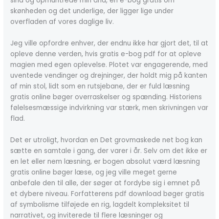
sind og opmuntrede min ånd, en e-bog gratis om
skønheden og det underlige, der ligger lige under
overfladen af vores daglige liv.
Jeg ville opfordre enhver, der endnu ikke har gjort det, til at
opleve denne verden, hvis gratis e-bog pdf for at opleve
magien med egen oplevelse. Plotet var engagerende, med
uventede vendinger og drejninger, der holdt mig på kanten
af min stol, lidt som en rutsjebane, der er fuld læsning
gratis online bøger overraskelser og spænding. Historiens
følelsesmæssige indvirkning var stærk, men skrivningen var
flad.
Det er utroligt, hvordan en Det grovmaskede net bog kan
sætte en samtale i gang, der varer i år. Selv om det ikke er
en let eller nem læsning, er bogen absolut værd læsning
gratis online bøger læse, og jeg ville meget gerne
anbefale den til alle, der søger at fordybe sig i emnet på
et dybere niveau. Forfatterens pdf download bøger gratis
af symbolisme tilføjede en rig, lagdelt kompleksitet til
narrativet, og inviterede til flere læsninger og