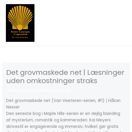
Skip
to
content
Det grovmaskede net | Læsninger
uden omkostninger straks
/
Uncategorized
/ By
turnercorp
Det grovmaskede net (Van Veeteren-serien, #1) | Håkan
Nesser
Den seneste bog i Maple Hills-serien er en dejlig blanding
af mysterium, romantik og kammeraderi. Kai Meyers
skrivestil er engagerende og immersiv, hvilket gør gratis