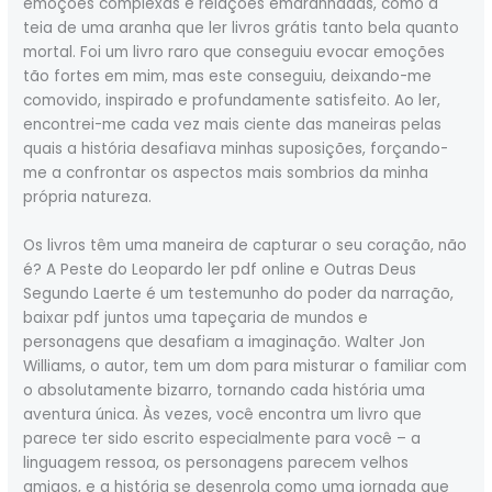
emoções complexas e relações emaranhadas, como a
teia de uma aranha que ler livros grátis tanto bela quanto
mortal. Foi um livro raro que conseguiu evocar emoções
tão fortes em mim, mas este conseguiu, deixando-me
comovido, inspirado e profundamente satisfeito. Ao ler,
encontrei-me cada vez mais ciente das maneiras pelas
quais a história desafiava minhas suposições, forçando-
me a confrontar os aspectos mais sombrios da minha
própria natureza.
Os livros têm uma maneira de capturar o seu coração, não
é? A Peste do Leopardo ler pdf online e Outras Deus
Segundo Laerte é um testemunho do poder da narração,
baixar pdf juntos uma tapeçaria de mundos e
personagens que desafiam a imaginação. Walter Jon
Williams, o autor, tem um dom para misturar o familiar com
o absolutamente bizarro, tornando cada história uma
aventura única. Às vezes, você encontra um livro que
parece ter sido escrito especialmente para você – a
linguagem ressoa, os personagens parecem velhos
amigos, e a história se desenrola como uma jornada que