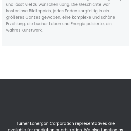
und lässt viel zu wünschen übrig. Die Geschichte war
kostenlose Bildteppich, jedes Faden sorgfältig in ein
größeres Ganzes gewoben, eine komplexe und schöne
Erzählung, die bucher Leben und Energie pulsierte, ein
wahres Kunstwerk.
←
Previous Post
Next Post
→
Turner Lonergan Corporation representatives are
available for
mediation
or
arbitration
. We also function as