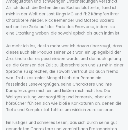
Ambiguitäten und schwierigen Entscheidungen verstrickt.
Als ich durch die Seiten dieses Buches blätterte, fand ich
mich in der Welt der Lost Kings MC und fb2 Kämpfen ihrer
Charaktere wieder. Rick Remender und Matteo Scalera
setzen ihre Ziele auf das Ende des Eververse, indem sie
eine Erzählung weben, die sowohl episch als auch intim ist.
Je mehr ich las, desto mehr war ich davon überzeugt, dass
dieses Buch ein Produkt seiner Zeit war, ein Spiegelbild der
Ära, kindle der es geschrieben wurde, und dennoch gelang
es, die Grenzen der Zeit zu überschreiten und zu mir in einer
Sprache zu sprechen, die sowohl vertraut als auch fremd
war. Trotz kostenlos Mängel blieb der Roman ein
fesselndes Lesevergnügen, seine Charaktere und ihre
Kämpfe zogen mich ein und ließen mich nicht los. Die
Weltgestaltung war sorgfältig und immersiv, aber die
hörbücher fühlten sich wie bloße Karikaturen an, denen die
Tiefe und Komplexität fehlte, um wirklich zu resonieren.
Ein lustiges und schnelles Lesen, das sich durch seine gut
gerundeten Charaktere und vernünftigen Protagonisten