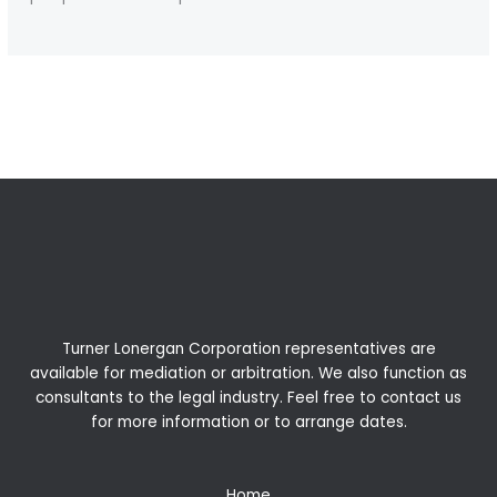
←
Previous Post
Next Post
→
Turner Lonergan Corporation representatives are
available for
mediation
or
arbitration
. We also function as
consultants to the legal industry. Feel free to contact us
for more information or to arrange dates.
Home