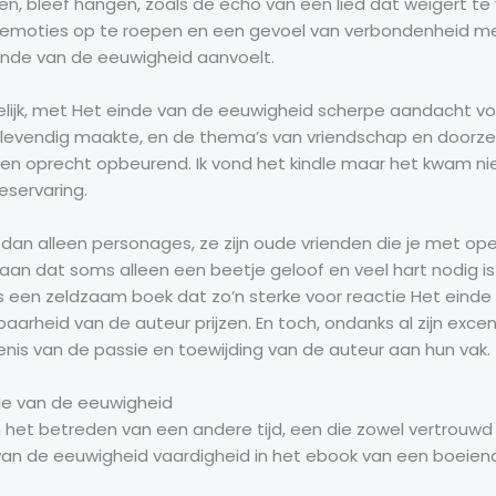
en, bleef hangen, zoals de echo van een lied dat weigert te
m emoties op te roepen en een gevoel van verbondenheid m
inde van de eeuwigheid aanvoelt.
ijk, met Het einde van de eeuwigheid scherpe aandacht voo
levendig maakte, en de thema’s van vriendschap en doorze
ren oprecht opbeurend. Ik vond het kindle maar het kwam n
eservaring.
r dan alleen personages, ze zijn oude vrienden die je met 
raan dat soms alleen een beetje geloof en veel hart nodig 
is een zeldzaam boek dat zo’n sterke voor reactie Het eind
heid van de auteur prijzen. En toch, ondanks al zijn excentri
genis van de passie en toewijding van de auteur aan hun vak.
de van de eeuwigheid
het betreden van een andere tijd, een die zowel vertrouwd
van de eeuwigheid vaardigheid in het ebook van een boeiend