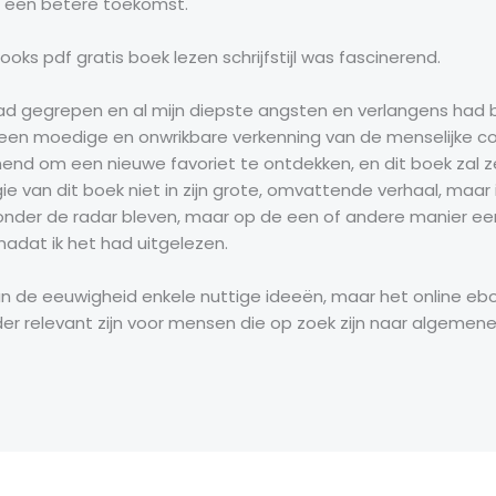
or een betere toekomst.
oks pdf gratis boek lezen schrijfstijl was fascinerend.
l had gegrepen en al mijn diepste angsten en verlangens had
een moedige en onwrikbare verkenning van de menselijke cond
end om een nieuwe favoriet te ontdekken, en dit boek zal zeke
van dit boek niet in zijn grote, omvattende verhaal, maar 
nder de radar bleven, maar op de een of andere manier ee
nadat ik het had uitgelezen.
an de eeuwigheid enkele nuttige ideeën, maar het online eb
 relevant zijn voor mensen die op zoek zijn naar algemener