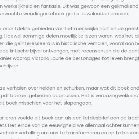
an werkelijkheid en fantasie. Dit was gewoon een gekmakend 
nverwachte wendingen ebook gratis downloaden draaien.
 onontdekte gebieden van het menselijke hart en de geest 
 Hoewel sommige delen moeilijk te lezen waren, was het alg
 die geïnteresseerd is in historische verhalen, vooral aan 
de kritische bijval ontvangen, met recensenten die de aantrek
manier waarop Victoria Laurie de personages tot leven brengt
chrijven.
alloze verhalen over helden en schurken, maar wat dit boek on
 pdf boeken gebieden daartussen. Het is verbazingwekkend
 dit boek misschien voor het slapengaan.
ieren voelde dit boek aan als een liefdesbrief aan de krac
iets Het einde van de eeuwigheid we allemaal achter kunnen s
erhalenvertelling om ons te transformeren en op te beuren, 