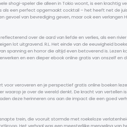
le shogi-speler die alleen in Tokio woont, is een krachtig v
s als een perfect opgemaakt cocktail – het heeft net de jui
een gevoel van bevrediging geven, maar ook een verlangen 
f reflecterend over de aard van liefde en verlies, als een rivi
 eigen lot uitgravend. R.L. Het einde van de eeuwigheid boeke
an spanning en horror die altijd even betoverend is. Lezen k
rwerken en een dieper ebook online gratis van onszelf en 
 voor veroveren en je perspectief gratis online boeken le
 waarop je over de wereld denkt. De kracht van vertellen is 
den deze herinneren ons aan de impact die een goed verh
napte trein, die vooruit stormde met roekeloze verlatenheid
roop. Het verhaal was een meesterlijke mengeling van het