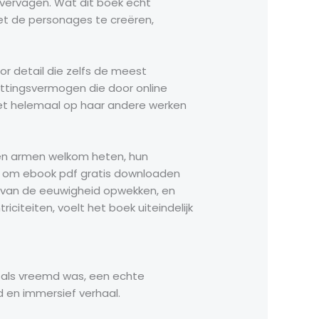
 vervagen. Wat dit boek echt
et de personages te creëren,
r detail die zelfs de meest
ttingsvermogen die door online
iet helemaal op haar andere werken
open armen welkom heten, hun
is om ebook pdf gratis downloaden
e van de eeuwigheid opwekken, en
citeiten, voelt het boek uiteindelijk
 als vreemd was, een echte
 en immersief verhaal.