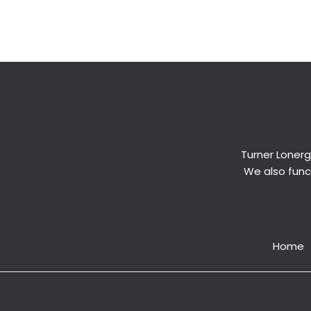
←
Previous Post
Turner Lonerg
We also funct
Home