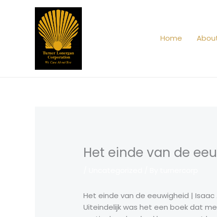
Skip
to
content
Home
Abou
Het einde van de ee
/
Uncategorized
/ By
turnercorp
Het einde van de eeuwigheid | Isaac
Uiteindelijk was het een boek dat me