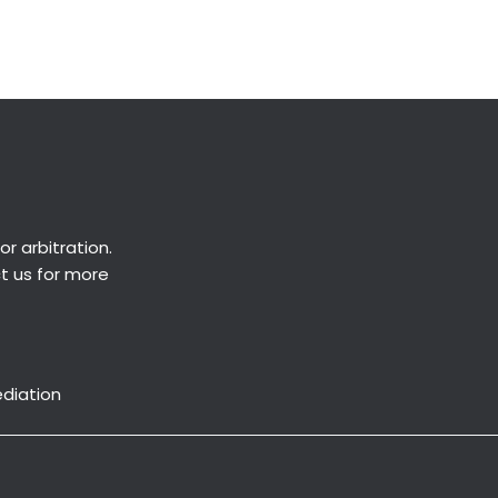
Next Post
→
or
arbitration
.
ct us for more
ediation