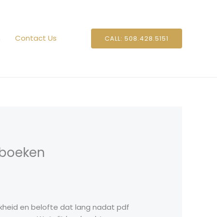
n
Contact Us
CALL: 508.428.5151
 boeken
jkheid en belofte dat lang nadat pdf