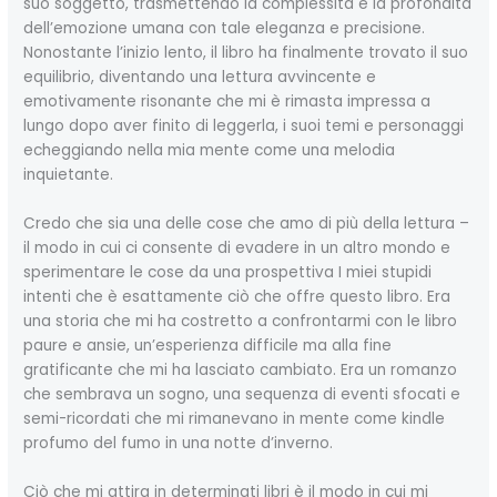
suo soggetto, trasmettendo la complessità e la profondità
dell’emozione umana con tale eleganza e precisione.
Nonostante l’inizio lento, il libro ha finalmente trovato il suo
equilibrio, diventando una lettura avvincente e
emotivamente risonante che mi è rimasta impressa a
lungo dopo aver finito di leggerla, i suoi temi e personaggi
echeggiando nella mia mente come una melodia
inquietante.
Credo che sia una delle cose che amo di più della lettura –
il modo in cui ci consente di evadere in un altro mondo e
sperimentare le cose da una prospettiva I miei stupidi
intenti che è esattamente ciò che offre questo libro. Era
una storia che mi ha costretto a confrontarmi con le libro
paure e ansie, un’esperienza difficile ma alla fine
gratificante che mi ha lasciato cambiato. Era un romanzo
che sembrava un sogno, una sequenza di eventi sfocati e
semi-ricordati che mi rimanevano in mente come kindle
profumo del fumo in una notte d’inverno.
Ciò che mi attira in determinati libri è il modo in cui mi