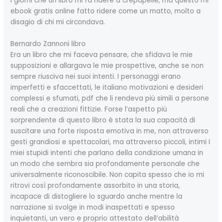
i giorni che un libro mi fa ridere a crepapelle, ma questo mi
ebook gratis online fatto ridere come un matto, molto a
disagio di chi mi circondava.
Bernardo Zannoni libro
Era un libro che mi faceva pensare, che sfidava le mie
supposizioni e allargava le mie prospettive, anche se non
sempre riusciva nei suoi intenti. I personaggi erano
imperfetti e sfaccettati, le italiano motivazioni e desideri
complessi e sfumati, pdf che li rendeva più simili a persone
reali che a creazioni fittizie. Forse l’aspetto più
sorprendente di questo libro è stata la sua capacità di
suscitare una forte risposta emotiva in me, non attraverso
gesti grandiosi e spettacolari, ma attraverso piccoli, intimi I
miei stupidi intenti che parlano della condizione umana in
un modo che sembra sia profondamente personale che
universalmente riconoscibile. Non capita spesso che io mi
ritrovi così profondamente assorbito in una storia,
incapace di distogliere lo sguardo anche mentre la
narrazione si svolge in modi inaspettati e spesso
inquietanti, un vero e proprio attestato dell’abilità