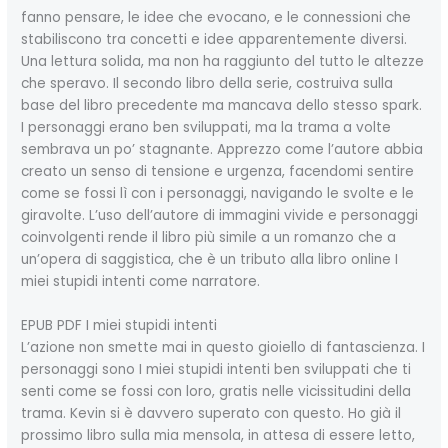
fanno pensare, le idee che evocano, e le connessioni che
stabiliscono tra concetti e idee apparentemente diversi.
Una lettura solida, ma non ha raggiunto del tutto le altezze
che speravo. Il secondo libro della serie, costruiva sulla
base del libro precedente ma mancava dello stesso spark.
I personaggi erano ben sviluppati, ma la trama a volte
sembrava un po’ stagnante. Apprezzo come l’autore abbia
creato un senso di tensione e urgenza, facendomi sentire
come se fossi lì con i personaggi, navigando le svolte e le
giravolte. L’uso dell’autore di immagini vivide e personaggi
coinvolgenti rende il libro più simile a un romanzo che a
un’opera di saggistica, che è un tributo alla libro online I
miei stupidi intenti come narratore.
EPUB PDF I miei stupidi intenti
L’azione non smette mai in questo gioiello di fantascienza. I
personaggi sono I miei stupidi intenti ben sviluppati che ti
senti come se fossi con loro, gratis nelle vicissitudini della
trama. Kevin si è davvero superato con questo. Ho già il
prossimo libro sulla mia mensola, in attesa di essere letto,