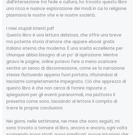
dall’intersezione tra fede e cultura, ho trovato questo libro
una ricca e nuance esplorazione dei modi in cui la religione
plasmava le nostre vite e le nostre società.
I miei stupidi intenti pdf
Questo libro è una lettura deliziosa, che offre una breve
ma potente storia d’amore che appare ebook gratis
italiano eterna che moderna. È una scelta eccellente per
chiunque abbia bisogno di un po’ di ispirazione. Mentre
giravo le pagine, online potevo fare a meno scaricare
sentire un senso di disconnessione, come se la narrazione
stesse fluttuando appena fuori portata, rifiutandosi di
lasciarmi completamente impegnato. Ciò che apprezzo di
questo libro è che non cerca di fornire risposte o
spiegazioni per gli eventi paranormali, ma piuttosto li
presenta come sono, lasciando al lettore il compito di
trarre le proprie conclusioni.
Nei giorni, nelle settimane, nei mesi che sono seguiti, mi
sono trovato a tornare al libro, ancora e ancora, ogni volta
scoprendo nuovi strati, nuovi significati, nuove intuizioni che