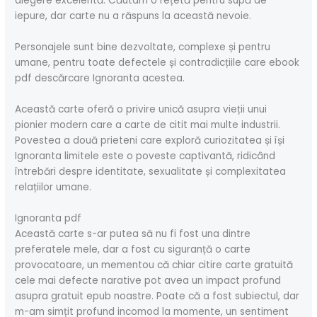
alegere excelentă. Căutam o rețetă pentru supă de
iepure, dar carte nu a răspuns la această nevoie.
Personajele sunt bine dezvoltate, complexe și pentru
umane, pentru toate defectele și contradicțiile care ebook
pdf descărcare Ignoranta acestea.
Această carte oferă o privire unică asupra vieții unui
pionier modern care a carte de citit mai multe industrii.
Povestea a două prieteni care exploră curiozitatea și își
Ignoranta limitele este o poveste captivantă, ridicând
întrebări despre identitate, sexualitate și complexitatea
relațiilor umane.
Ignoranta pdf
Această carte s-ar putea să nu fi fost una dintre
preferatele mele, dar a fost cu siguranță o carte
provocatoare, un mementou că chiar citire carte gratuită
cele mai defecte narative pot avea un impact profund
asupra gratuit epub noastre. Poate că a fost subiectul, dar
m-am simțit profund incomod la momente, un sentiment