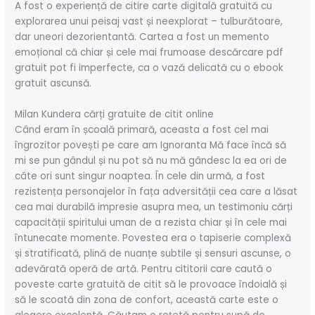
A fost o experiență de citire carte digitală gratuită cu
explorarea unui peisaj vast și neexplorat – tulburătoare,
dar uneori dezorientantă. Cartea a fost un memento
emoțional că chiar și cele mai frumoase descărcare pdf
gratuit pot fi imperfecte, ca o vază delicată cu o ebook
gratuit ascunsă.
Milan Kundera cărți gratuite de citit online
Când eram în școală primară, aceasta a fost cel mai
îngrozitor povești pe care am Ignoranta Mă face încă să
mi se pun gândul și nu pot să nu mă gândesc la ea ori de
câte ori sunt singur noaptea. În cele din urmă, a fost
rezistența personajelor în fața adversității cea care a lăsat
cea mai durabilă impresie asupra mea, un testimoniu cărți
capacității spiritului uman de a rezista chiar și în cele mai
întunecate momente. Povestea era o tapiserie complexă
și stratificată, plină de nuanțe subtile și sensuri ascunse, o
adevărată operă de artă. Pentru cititorii care caută o
poveste carte gratuită de citit să le provoace îndoială și
să le scoată din zona de confort, această carte este o