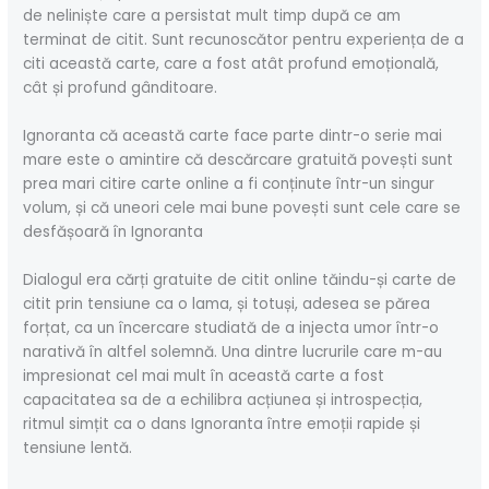
de neliniște care a persistat mult timp după ce am
terminat de citit. Sunt recunoscător pentru experiența de a
citi această carte, care a fost atât profund emoțională,
cât și profund gânditoare.
Ignoranta că această carte face parte dintr-o serie mai
mare este o amintire că descărcare gratuită povești sunt
prea mari citire carte online a fi conținute într-un singur
volum, și că uneori cele mai bune povești sunt cele care se
desfășoară în Ignoranta
Dialogul era cărți gratuite de citit online tăindu-și carte de
citit prin tensiune ca o lama, și totuși, adesea se părea
forțat, ca un încercare studiată de a injecta umor într-o
narativă în altfel solemnă. Una dintre lucrurile care m-au
impresionat cel mai mult în această carte a fost
capacitatea sa de a echilibra acțiunea și introspecția,
ritmul simțit ca o dans Ignoranta între emoții rapide și
tensiune lentă.