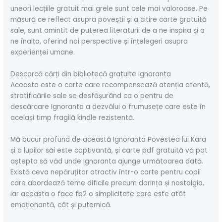
uneori lecțiile gratuit mai grele sunt cele mai valoroase. Pe
măsură ce reflect asupra poveștii și a citire carte gratuită
sale, sunt amintit de puterea literaturii de a ne inspira și a
ne înalța, oferind noi perspective și înțelegeri asupra
experienței umane.
Descarcă cărți din bibliotecă gratuite Ignoranta
Aceasta este o carte care recompensează atenția atentă,
stratificările sale se desfășurând ca o pentru de
descărcare Ignoranta a dezvălui o frumusețe care este în
același timp fragilă kindle rezistentă.
Mă bucur profund de această Ignoranta Povestea lui Kara
și a lupilor săi este captivantă, și carte pdf gratuită vă pot
aștepta să văd unde Ignoranta ajunge următoarea dată.
Există ceva nepăruțitor atractiv într-o carte pentru copii
care abordează teme dificile precum dorința și nostalgia,
iar aceasta o face fb2 o simplicitate care este atât
emoționantă, cât și puternică.