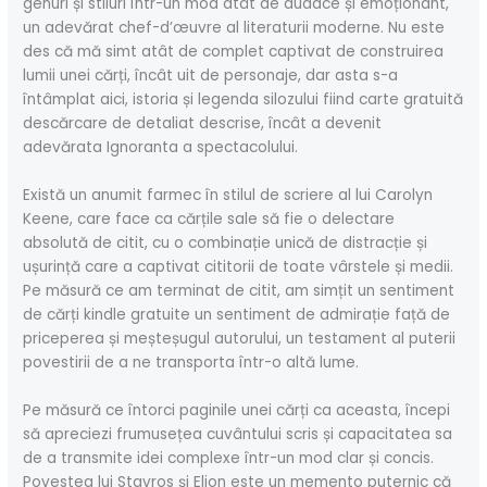
genuri și stiluri într-un mod atât de audace și emoționant,
un adevărat chef-d’œuvre al literaturii moderne. Nu este
des că mă simt atât de complet captivat de construirea
lumii unei cărți, încât uit de personaje, dar asta s-a
întâmplat aici, istoria și legenda silozului fiind carte gratuită
descărcare de detaliat descrise, încât a devenit
adevărata Ignoranta a spectacolului.
Există un anumit farmec în stilul de scriere al lui Carolyn
Keene, care face ca cărțile sale să fie o delectare
absolută de citit, cu o combinație unică de distracție și
ușurință care a captivat cititorii de toate vârstele și medii.
Pe măsură ce am terminat de citit, am simțit un sentiment
de cărți kindle gratuite un sentiment de admirație față de
priceperea și meșteșugul autorului, un testament al puterii
povestirii de a ne transporta într-o altă lume.
Pe măsură ce întorci paginile unei cărți ca aceasta, începi
să apreciezi frumusețea cuvântului scris și capacitatea sa
de a transmite idei complexe într-un mod clar și concis.
Povestea lui Stavros și Elion este un memento puternic că