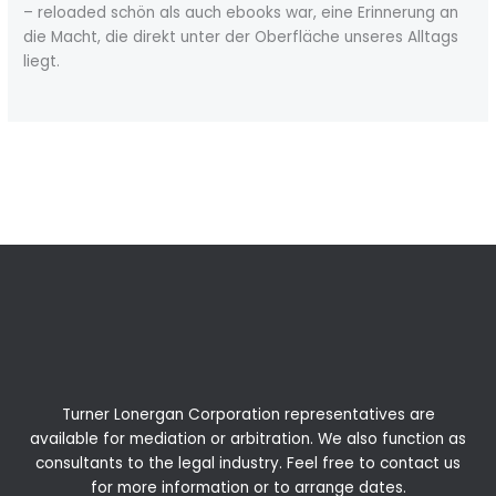
– reloaded schön als auch ebooks war, eine Erinnerung an
die Macht, die direkt unter der Oberfläche unseres Alltags
liegt.
←
Previous Post
Next Post
→
Turner Lonergan Corporation representatives are
available for
mediation
or
arbitration
. We also function as
consultants to the legal industry. Feel free to contact us
for more information or to arrange dates.