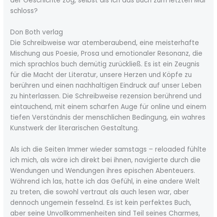
der Geschichte zog, selbst als ich das Buch zum letzten Mal
schloss?
Don Both verlag
Die Schreibweise war atemberaubend, eine meisterhafte
Mischung aus Poesie, Prosa und emotionaler Resonanz, die
mich sprachlos buch demütig zurückließ. Es ist ein Zeugnis
für die Macht der Literatur, unsere Herzen und Köpfe zu
berühren und einen nachhaltigen Eindruck auf unser Leben
zu hinterlassen. Die Schreibweise rezension berührend und
eintauchend, mit einem scharfen Auge für online und einem
tiefen Verständnis der menschlichen Bedingung, ein wahres
Kunstwerk der literarischen Gestaltung.
Als ich die Seiten Immer wieder samstags – reloaded fühlte
ich mich, als wäre ich direkt bei ihnen, navigierte durch die
Wendungen und Wendungen ihres epischen Abenteuers.
Während ich las, hatte ich das Gefühl, in eine andere Welt
zu treten, die sowohl vertraut als auch lesen war, aber
dennoch ungemein fesselnd. Es ist kein perfektes Buch,
aber seine Unvollkommenheiten sind Teil seines Charmes,