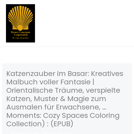
Skip
to
content
Katzenzauber im Basar: Kreatives
Malbuch voller Fantasie |
Orientalische Träume, verspielte
Katzen, Muster & Magie zum
Ausmalen für Erwachsene, …
Moments: Cozy Spaces Coloring
Collection) : (EPUB)
/
Uncategorized
/ By
turnercorp