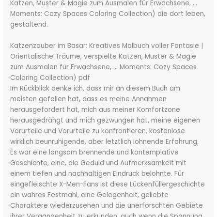
Katzen, Muster & Magie zum Ausmalen für Erwachsene, …
Moments: Cozy Spaces Coloring Collection) die dort leben,
gestaltend.
Katzenzauber im Basar: Kreatives Malbuch voller Fantasie |
Orientalische Träume, verspielte Katzen, Muster & Magie
zum Ausmalen für Erwachsene, … Moments: Cozy Spaces
Coloring Collection) pdf
Im Rückblick denke ich, dass mir an diesem Buch am
meisten gefallen hat, dass es meine Annahmen
herausgefordert hat, mich aus meiner Komfortzone
herausgedrängt und mich gezwungen hat, meine eigenen
Vorurteile und Vorurteile zu konfrontieren, kostenlose
wirklich beunruhigende, aber letztlich lohnende Erfahrung.
Es war eine langsam brennende und kontemplative
Geschichte, eine, die Geduld und Aufmerksamkeit mit
einem tiefen und nachhaltigen Eindruck belohnte. Für
eingefleischte X-Men-Fans ist diese Lückenfüllergeschichte
ein wahres Festmahl, eine Gelegenheit, geliebte
Charaktere wiederzusehen und die unerforschten Gebiete
ihrer Vergangenheit zu erkunden, auch wenn die Spannung