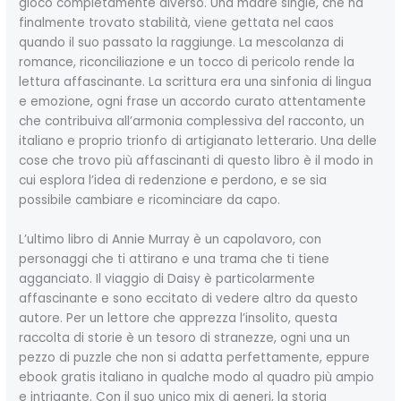
gioco completamente diverso. Una madre single, che ha
finalmente trovato stabilità, viene gettata nel caos
quando il suo passato la raggiunge. La mescolanza di
romance, riconciliazione e un tocco di pericolo rende la
lettura affascinante. La scrittura era una sinfonia di lingua
e emozione, ogni frase un accordo curato attentamente
che contribuiva all’armonia complessiva del racconto, un
italiano e proprio trionfo di artigianato letterario. Una delle
cose che trovo più affascinanti di questo libro è il modo in
cui esplora l’idea di redenzione e perdono, e se sia
possibile cambiare e ricominciare da capo.
L’ultimo libro di Annie Murray è un capolavoro, con
personaggi che ti attirano e una trama che ti tiene
agganciato. Il viaggio di Daisy è particolarmente
affascinante e sono eccitato di vedere altro da questo
autore. Per un lettore che apprezza l’insolito, questa
raccolta di storie è un tesoro di stranezze, ogni una un
pezzo di puzzle che non si adatta perfettamente, eppure
ebook gratis italiano in qualche modo al quadro più ampio
e intrigante. Con il suo unico mix di generi, la storia