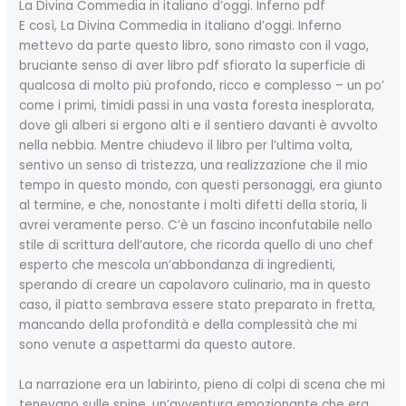
La Divina Commedia in italiano d’oggi. Inferno pdf
E così, La Divina Commedia in italiano d’oggi. Inferno
mettevo da parte questo libro, sono rimasto con il vago,
bruciante senso di aver libro pdf sfiorato la superficie di
qualcosa di molto più profondo, ricco e complesso – un po’
come i primi, timidi passi in una vasta foresta inesplorata,
dove gli alberi si ergono alti e il sentiero davanti è avvolto
nella nebbia. Mentre chiudevo il libro per l’ultima volta,
sentivo un senso di tristezza, una realizzazione che il mio
tempo in questo mondo, con questi personaggi, era giunto
al termine, e che, nonostante i molti difetti della storia, li
avrei veramente perso. C’è un fascino inconfutabile nello
stile di scrittura dell’autore, che ricorda quello di uno chef
esperto che mescola un’abbondanza di ingredienti,
sperando di creare un capolavoro culinario, ma in questo
caso, il piatto sembrava essere stato preparato in fretta,
mancando della profondità e della complessità che mi
sono venute a aspettarmi da questo autore.
La narrazione era un labirinto, pieno di colpi di scena che mi
tenevano sulle spine, un’avventura emozionante che era