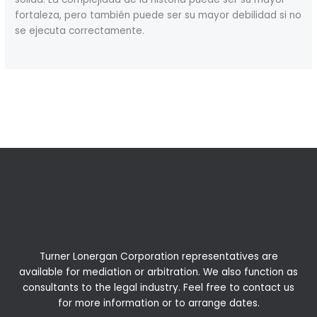
fortaleza, pero también puede ser su mayor debilidad si no
se ejecuta correctamente.
←
Previous Post
Next Post
→
Turner Lonergan Corporation representatives are
available for
mediation
or
arbitration
. We also function as
consultants to the legal industry. Feel free to contact us
for more information or to arrange dates.