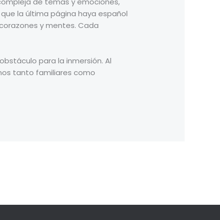
ed compleja de temas y emociones,
ue la última página haya español
s corazones y mentes. Cada
 obstáculo para la inmersión. Al
inos tanto familiares como
Next Post
→