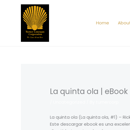
Skip
to
content
Home
Abou
La quinta ola | eBook
/
Uncategorized
/ By
turnercorp
La quinta ola (La quinta ola, #1) – Ri
Este descargar ebook es una excelen