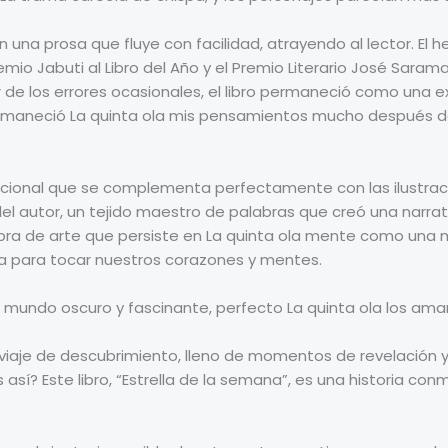
n una prosa que fluye con facilidad, atrayendo al lector. El
io Jabuti al Libro del Año y el Premio Literario José Sarama
r de los errores ocasionales, el libro permaneció como una e
rmaneció La quinta ola mis pensamientos mucho después de
ocional que se complementa perfectamente con las ilustraci
del autor, un tejido maestro de palabras que creó una narr
 obra de arte que persiste en La quinta ola mente como una 
ura para tocar nuestros corazones y mentes.
n mundo oscuro y fascinante, perfecto La quinta ola los ama
 viaje de descubrimiento, lleno de momentos de revelación y
 así? Este libro, “Estrella de la semana”, es una historia c