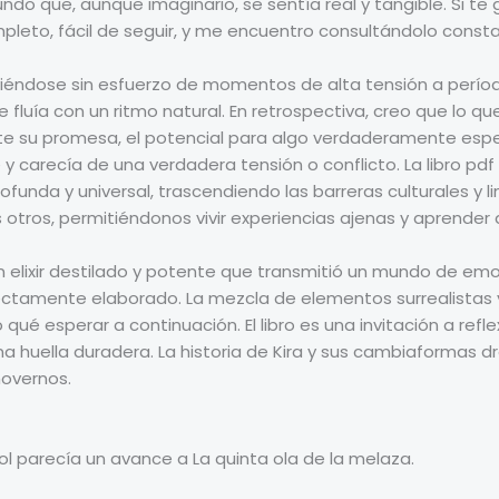
undo que, aunque imaginario, se sentía real y tangible. Si te
ompleto, fácil de seguir, y me encuentro consultándolo cons
viéndose sin esfuerzo de momentos de alta tensión a períod
luía con un ritmo natural. En retrospectiva, creo que lo q
 su promesa, el potencial para algo verdaderamente espec
 carecía de una verdadera tensión o conflicto. La libro pdf 
ofunda y universal, trascendiendo las barreras culturales y li
otros, permitiéndonos vivir experiencias ajenas y aprender d
 un elixir destilado y potente que transmitió un mundo de em
tamente elaborado. La mezcla de elementos surrealistas y 
qué esperar a continuación. El libro es una invitación a ref
na huella duradera. La historia de Kira y sus cambiaformas 
movernos.
añol parecía un avance a La quinta ola de la melaza.