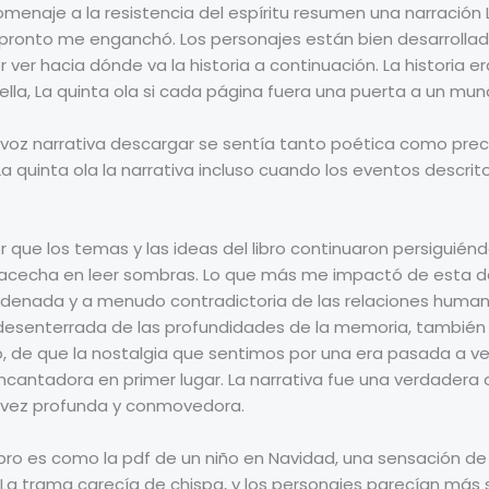
menaje a la resistencia del espíritu resumen una narración 
pronto me enganchó. Los personajes están bien desarrollado
ver hacia dónde va la historia a continuación. La historia era
 ella, La quinta ola si cada página fuera una puerta a un mu
a voz narrativa descargar se sentía tanto poética como precis
La quinta ola la narrativa incluso cuando los eventos descri
or que los temas y las ideas del libro continuaron persigu
cecha en leer sombras. Lo que más me impactó de esta de
rdenada y a menudo contradictoria de las relaciones humana
desenterrada de las profundidades de la memoria, también 
o, de que la nostalgia que sentimos por una era pasada a v
ncantadora en primer lugar. La narrativa fue una verdadera
a vez profunda y conmovedora.
ro es como la pdf de un niño en Navidad, una sensación de
 La trama carecía de chispa, y los personajes parecían más