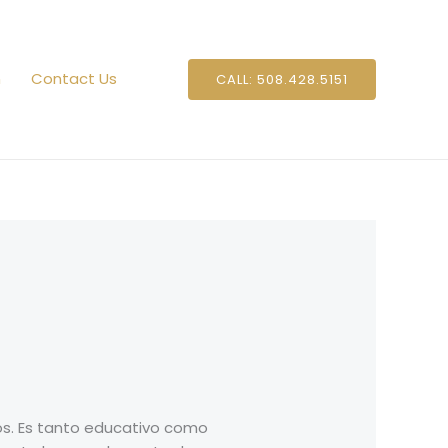
n
Contact Us
CALL: 508.428.5151
jos. Es tanto educativo como