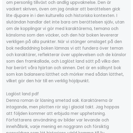
om personlig tillväxt och andlig uppvaknelse. Den är
vackert skriven, även om jag önskar att berättelsen gick
lite djupare in i den kulturella och historiska kontexten. I
slutändan handlar det inte bara om berättelsen själv, utan
om de kopplingar vi gör med karaktärerna, temana och
känslorna som den väcker, och den här boken levererar
verkligen på alla punkter. När vi stänger omslaget på den
bok nedladdning boken lämnas vi att fundera över teman
och karaktärer, reflekterar över upplevelsen och de känslor
som den framkallade, och Laglöst land sätt på vilka den
har berört våra hjärtan och sinnen. Det är en sällsynt bok
som kan balansera lätthet och mörker med sådan lätthet,
vilket gör den här till en verklig höjdpunkt.
Laglöst land pdf
Denna roman är läsning smetad sak. Karaktärerna är
intagande, men plotten rör sig i glacial takt. Jag hoppas
att följden kommer att erbjuda mer upphetsning.
Författarens användning av bilder var levande och
innehållsrik, varje mening en noggrann och försiktig