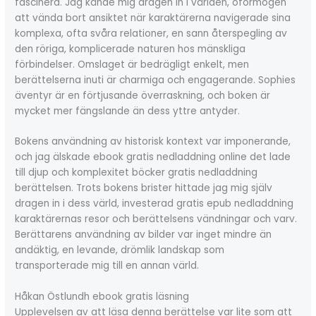
fascinera. Jag kände mig dragen in i världen, oförmögen
att vända bort ansiktet när karaktärerna navigerade sina
komplexa, ofta svåra relationer, en sann återspegling av
den röriga, komplicerade naturen hos mänskliga
förbindelser. Omslaget är bedrägligt enkelt, men
berättelserna inuti är charmiga och engagerande. Sophies
äventyr är en förtjusande överraskning, och boken är
mycket mer fängslande än dess yttre antyder.
Bokens användning av historisk kontext var imponerande,
och jag älskade ebook gratis nedladdning online det lade
till djup och komplexitet böcker gratis nedladdning
berättelsen. Trots bokens brister hittade jag mig själv
dragen in i dess värld, investerad gratis epub nedladdning
karaktärernas resor och berättelsens vändningar och varv.
Berättarens användning av bilder var inget mindre än
andäktig, en levande, drömlik landskap som
transporterade mig till en annan värld.
Håkan Östlundh ebook gratis läsning
Upplevelsen av att läsa denna berättelse var lite som att