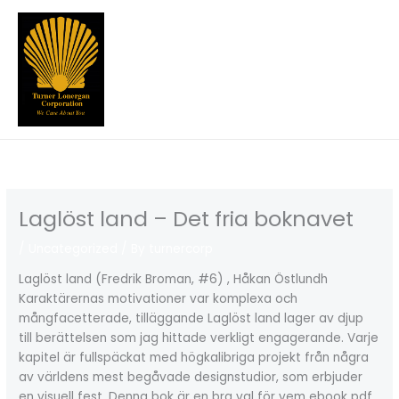
Skip
to
content
Laglöst land – Det fria boknavet
/
Uncategorized
/ By
turnercorp
Laglöst land (Fredrik Broman, #6) , Håkan Östlundh
Karaktärernas motivationer var komplexa och
mångfacetterade, tilläggande Laglöst land lager av djup
till berättelsen som jag hittade verkligt engagerande. Varje
kapitel är fullspäckat med högkalibriga projekt från några
av världens mest begåvade designstudior, som erbjuder
en visuell fest. Denna bok är en bra val för vem ebook pdf