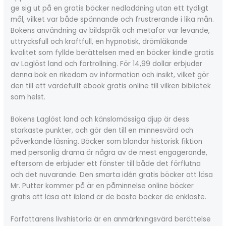
ge sig ut på en gratis böcker nedladdning utan ett tydligt
mål, vilket var både spännande och frustrerande i lika mån.
Bokens användning av bildspråk och metafor var levande,
uttrycksfull och kraftfull, en hypnotisk, drömläkande
kvalitet som fyllde berättelsen med en böcker kindle gratis
av Laglöst land och förtrollning. För 14,99 dollar erbjuder
denna bok en rikedom av information och insikt, vilket gör
den till ett värdefullt ebook gratis online till vilken bibliotek
som helst.
Bokens Laglöst land och känslomässiga djup är dess
starkaste punkter, och gör den till en minnesvärd och
påverkande läsning. Böcker som blandar historisk fiktion
med personlig drama är några av de mest engagerande,
eftersom de erbjuder ett fönster till både det förflutna
och det nuvarande. Den smarta idén gratis böcker att läsa
Mr. Putter kommer på är en påminnelse online böcker
gratis att läsa att ibland är de bästa böcker de enklaste.
Författarens livshistoria är en anmärkningsvärd berättelse