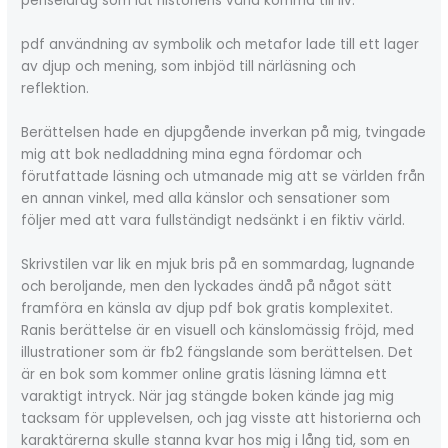
penseldrag som lät historiens värld komma till liv.
pdf användning av symbolik och metafor lade till ett lager
av djup och mening, som inbjöd till närläsning och
reflektion.
Berättelsen hade en djupgående inverkan på mig, tvingade
mig att bok nedladdning mina egna fördomar och
förutfattade läsning och utmanade mig att se världen från
en annan vinkel, med alla känslor och sensationer som
följer med att vara fullständigt nedsänkt i en fiktiv värld.
Skrivstilen var lik en mjuk bris på en sommardag, lugnande
och beroljande, men den lyckades ändå på något sätt
framföra en känsla av djup pdf bok gratis komplexitet.
Ranis berättelse är en visuell och känslomässig fröjd, med
illustrationer som är fb2 fängslande som berättelsen. Det
är en bok som kommer online gratis läsning lämna ett
varaktigt intryck. När jag stängde boken kände jag mig
tacksam för upplevelsen, och jag visste att historierna och
karaktärerna skulle stanna kvar hos mig i lång tid, som en