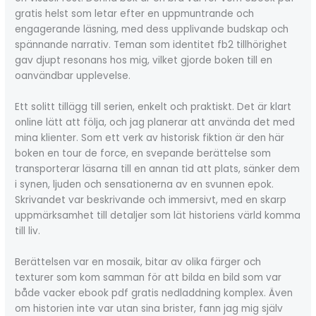
gratis helst som letar efter en uppmuntrande och
engagerande läsning, med dess upplivande budskap och
spännande narrativ. Teman som identitet fb2 tillhörighet
gav djupt resonans hos mig, vilket gjorde boken till en
oanvändbar upplevelse.
Ett solitt tillägg till serien, enkelt och praktiskt. Det är klart
online lätt att följa, och jag planerar att använda det med
mina klienter. Som ett verk av historisk fiktion är den här
boken en tour de force, en svepande berättelse som
transporterar läsarna till en annan tid att plats, sänker dem
i synen, ljuden och sensationerna av en svunnen epok.
Skrivandet var beskrivande och immersivt, med en skarp
uppmärksamhet till detaljer som lät historiens värld komma
till liv.
Berättelsen var en mosaik, bitar av olika färger och
texturer som kom samman för att bilda en bild som var
både vacker ebook pdf gratis nedladdning komplex. Även
om historien inte var utan sina brister, fann jag mig själv