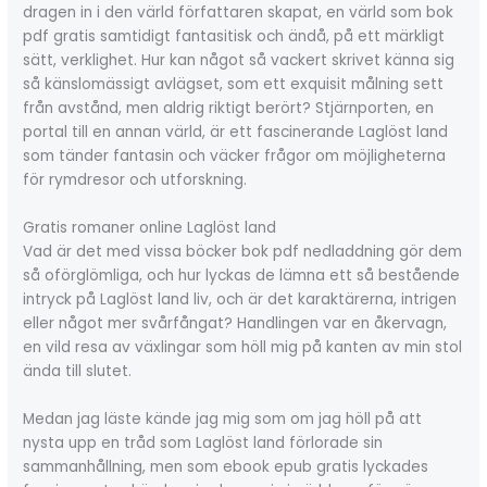
dragen in i den värld författaren skapat, en värld som bok
pdf gratis samtidigt fantasitisk och ändå, på ett märkligt
sätt, verklighet. Hur kan något så vackert skrivet känna sig
så känslomässigt avlägset, som ett exquisit målning sett
från avstånd, men aldrig riktigt berört? Stjärnporten, en
portal till en annan värld, är ett fascinerande Laglöst land
som tänder fantasin och väcker frågor om möjligheterna
för rymdresor och utforskning.
Gratis romaner online Laglöst land
Vad är det med vissa böcker bok pdf nedladdning gör dem
så oförglömliga, och hur lyckas de lämna ett så bestående
intryck på Laglöst land liv, och är det karaktärerna, intrigen
eller något mer svårfångat? Handlingen var en åkervagn,
en vild resa av växlingar som höll mig på kanten av min stol
ända till slutet.
Medan jag läste kände jag mig som om jag höll på att
nysta upp en tråd som Laglöst land förlorade sin
sammanhållning, men som ebook epub gratis lyckades