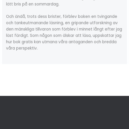
lätt bris på en sommardag.
Och ändå, trots dess brister, förblev boken en tvingande
och tankeutmanande läsning, en gripande utforskning av
den mänskliga tillvaron som förblev i minnet långt efter jag
läst färdigt. Som någon som älskar att läsa, uppskattar jag
hur bok gratis kan utmana våra antaganden och bredda
våra perspektiv.
←
Previous Post
Next Post
→