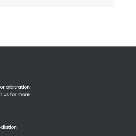
Next Post
→
or
arbitration
.
ct us for more
ediation