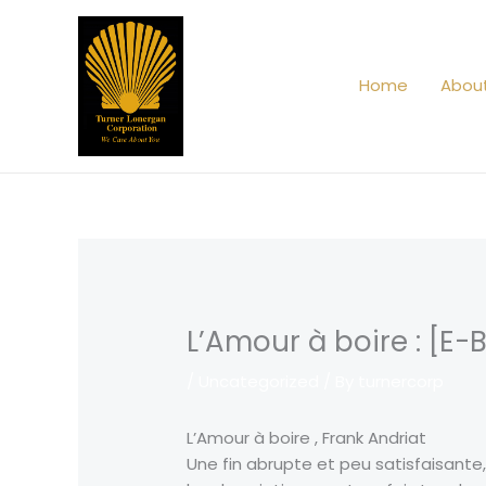
Skip
to
content
Home
Abou
L’Amour à boire : [E-
/
Uncategorized
/ By
turnercorp
L’Amour à boire , Frank Andriat
Une fin abrupte et peu satisfaisante