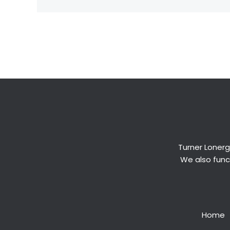
←
Previous Post
Turner Lonerg
We also funct
Home