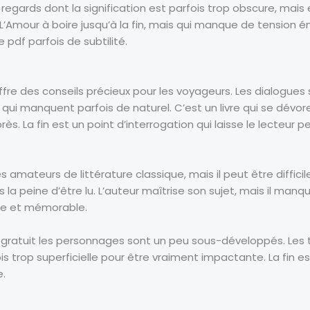
gards dont la signification est parfois trop obscure, mais e
n L’Amour à boire jusqu’à la fin, mais qui manque de tension
re pdf parfois de subtilité.
 offre des conseils précieux pour les voyageurs. Les dialogu
ui manquent parfois de naturel. C’est un livre qui se dévore
. La fin est un point d’interrogation qui laisse le lecteur pe
amateurs de littérature classique, mais il peut être difficile à
s la peine d’être lu. L’auteur maîtrise son sujet, mais il manq
que et mémorable.
mé, gratuit les personnages sont un peu sous-développés. Le
is trop superficielle pour être vraiment impactante. La fin e
e.