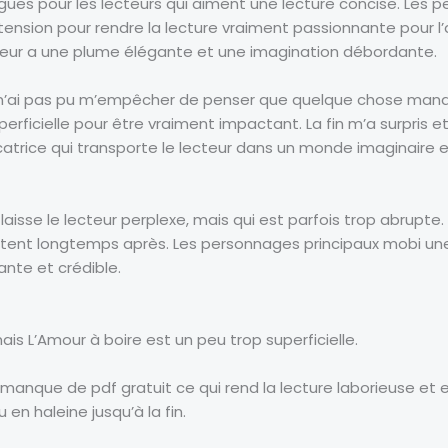
ongues pour les lecteurs qui aiment une lecture concise. Les
 tension pour rendre la lecture vraiment passionnante pour l
auteur a une plume élégante et une imagination débordante.
 je n’ai pas pu m’empêcher de penser que quelque chose manqu
ficielle pour être vraiment impactant. La fin m’a surpris et 
ocatrice qui transporte le lecteur dans un monde imaginaire 
i laisse le lecteur perplexe, mais qui est parfois trop abrupte.
istent longtemps après. Les personnages principaux mobi un
ante et crédible.
ais L’Amour à boire est un peu trop superficielle.
df manque de pdf gratuit ce qui rend la lecture laborieuse et
 en haleine jusqu’à la fin.