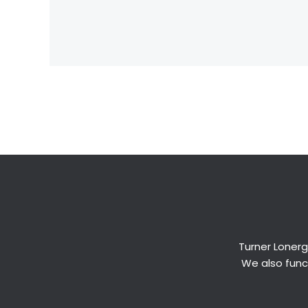
←
Previous Post
Turner Lonerg
We also funct