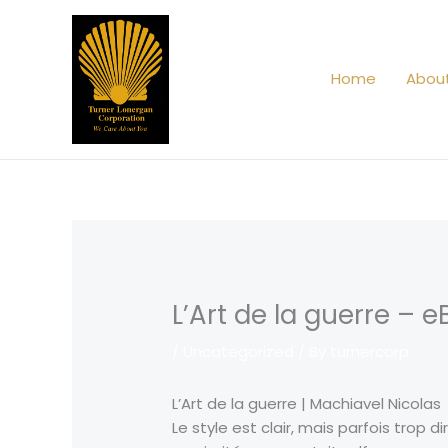
Skip
to
content
Home
Abou
L’Art de la guerre – 
/
Uncategorized
/ By
turnercorp
L’Art de la guerre | Machiavel Nicolas
Le style est clair, mais parfois trop d