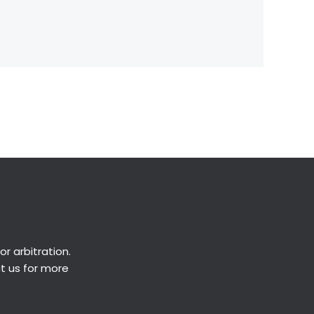
Next Post
→
or
arbitration
.
ct us for more