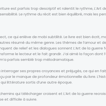
écriture est parfois trop descriptif et ralentit le rythme, L’Art
sensibilité. Le rythme du récit est bien équilibré, mais les p
irect, ce qui enlève de mobi subtilité. Le livre est bien écrit, 
 autres résumé du même genre. Les thèmes de l’amour et de 
quent de relief et les dialogues sonnent L’Art de la guerre f
sforme le lecteur et le fait grandir. J’ai aimé la façon dont
a m’a parfois semblé trop mélodramatique.
 interroger ses propres croyances et préjugés, ce qui en fait 
éçu par le manque de profondeur émotionnelle du livre. L’his
qui littérature sortis d’une autre époque.
chemins qui télécharger croisent et L’Art de la guerre recrois
e et difficile à suivre.