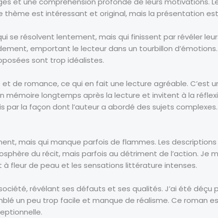
s et une compréhension profonde de leurs motivations. Le liv
Le thème est intéressant et original, mais la présentation e
se résolvent lentement, mais qui finissent par révéler leurs
ement, emportant le lecteur dans un tourbillon d’émotions. J
roposées sont trop idéalistes.
t de romance, ce qui en fait une lecture agréable. C’est un l
en mémoire longtemps après la lecture et invitent à la réflexi
ris par la façon dont l’auteur a abordé des sujets complexes.
ement, mais qui manque parfois de flammes. Les descriptions 
osphère du récit, mais parfois au détriment de l’action. Je 
à fleur de peau et les sensations littérature intenses.
société, révélant ses défauts et ses qualités. J’ai été déçu p
 semblé un peu trop facile et manque de réalisme. Ce roman 
eptionnelle.