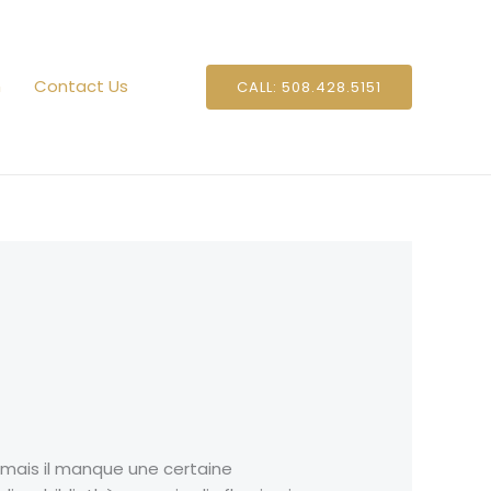
n
Contact Us
CALL: 508.428.5151
et, mais il manque une certaine