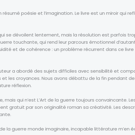
bon résumé poésie et l’imagination. Le livre est un miroir qui re
i se dévoilent lentement, mais la résolution est parfois tr
uerre touchante, qui rend leur parcours émotionnel d’autant pl
uidité et de cohérence : un problème récurrent dans ce livre
auteur a abordé des sujets difficiles avec sensibilité et com
és et les croyances. Nous avons débattu de la fin pendant des 
ture réflexion.
, mais qui n’est L’Art de la guerre toujours convaincante. L
ement gratuit par son originalité roman sa créativité. Les desc
ante.
 de la guerre monde imaginaire, incapable littérature m’en 