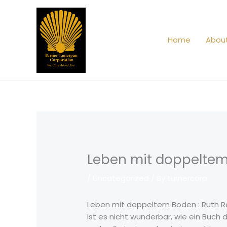
Skip
to
content
Home
Abou
Leben mit doppeltem
/
Uncategorized
/ By
turnercorp
Leben mit doppeltem Boden : Ruth R
Ist es nicht wunderbar, wie ein Buch 