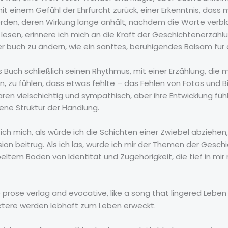
 einem Gefühl der Ehrfurcht zurück, einer Erkenntnis, dass
en, deren Wirkung lange anhält, nachdem die Worte verblas
lesen, erinnere ich mich an die Kraft der Geschichtenerzählu
buch zu ändern, wie ein sanftes, beruhigendes Balsam für d
Buch schließlich seinen Rhythmus, mit einer Erzählung, die m
n, zu fühlen, dass etwas fehlte – das Fehlen von Fotos und Bil
ren vielschichtig und sympathisch, aber ihre Entwicklung füh
ne Struktur der Handlung.
 ich mich, als würde ich die Schichten einer Zwiebel abziehen
sion beitrug. Als ich las, wurde ich mir der Themen der Ges
ltem Boden von Identität und Zugehörigkeit, die tief in mir 
the prose verlag and evocative, like a song that lingered Le
aktere werden lebhaft zum Leben erweckt.