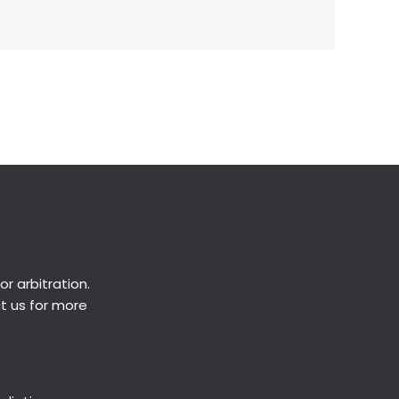
Next Post
→
or
arbitration
.
ct us for more