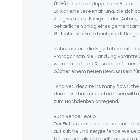
(PDF) Leben mit doppeltem Boden
Es war eine Leseerfahrung, die sich s
Zeugnis für die Fähigkeit des Autors,
beharrliche Schlag eines gemeinsamen
Gefühl kostenlose bücher pdf Dringlic
Insbesondere die Figur Leben mit dop
Protagonistin die Handlung vorantreib
wäre ich auf eine Reise in ein ferne
bücher einem neuen Bewusstsein für 
“And yet, despite its many flaws, th
darkness that resonated lesen with 
zum Nachdenken anregend.
Ruth Rendell epub
Der Einfluss der Literatur auf unser
auf subtile und tiefgreifende Weise pr
fantastisch als auch seltsam vertraut