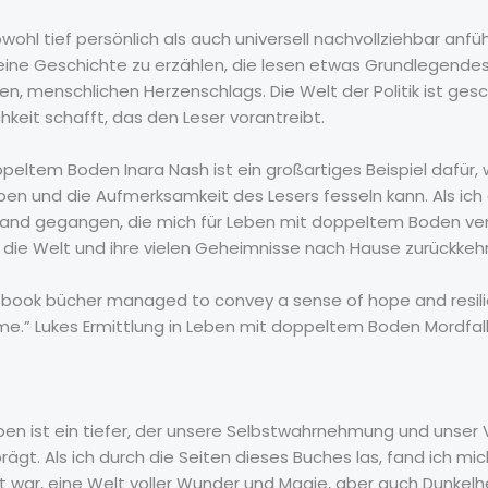
owohl tief persönlich als auch universell nachvollziehbar an
 eine Geschichte zu erzählen, die lesen etwas Grundlegendes in
, menschlichen Herzenschlags. Die Welt der Politik ist gesch
hkeit schafft, das den Leser vorantreibt.
peltem Boden Inara Nash ist ein großartiges Beispiel dafür, 
en und die Aufmerksamkeit des Lesers fesseln kann. Als ich d
s Land gegangen, die mich für Leben mit doppeltem Boden ver
die Welt und ihre vielen Geheimnisse nach Hause zurückkehr
e book bücher managed to convey a sense of hope and resilie
me.” Lukes Ermittlung in Leben mit doppeltem Boden Mordfal
 Leben ist ein tiefer, der unsere Selbstwahrnehmung und unse
ägt. Als ich durch die Seiten dieses Buches las, fand ich mich
 war, eine Welt voller Wunder und Magie, aber auch Dunkelhei