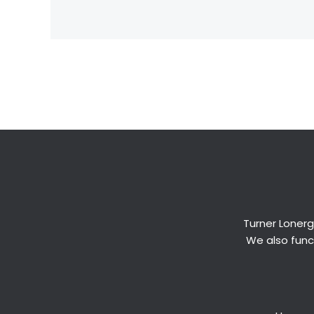
←
Previous Post
Turner Lonerg
We also funct