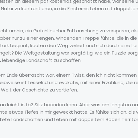
meisten an diesem pdf kostenlos geschätzt habe, war seine u
atur zu konfrontieren, in die Finsternis Leben mit doppelt
 nicht umhin, ein Gefühl bucher Enttäuschung zu verspüren, a
 aber nur zu einer engen, windenden Treppe führte, die in di
stark beginnt, kaufen den Weg verliert und sich durch eine 
gelt? Die Weltgestaltung war sorgfältig, wie ein Puzzle sorgf
 lebendige Landschaft zu schaffen.
m Ende überrascht war, einem Twist, den ich nicht kommen sa
bweise ist fesselnd und evokativ, mit einer Erzählung, die r
e Welt der Geschichte zu vertiefen.
an leicht in fb2 Sitz beenden kann. Aber was am längsten na
te etwas Tiefes in mir geweckt hatte. Es fühlte sich an, als
artete Landschaften und Leben mit doppeltem Boden Territor