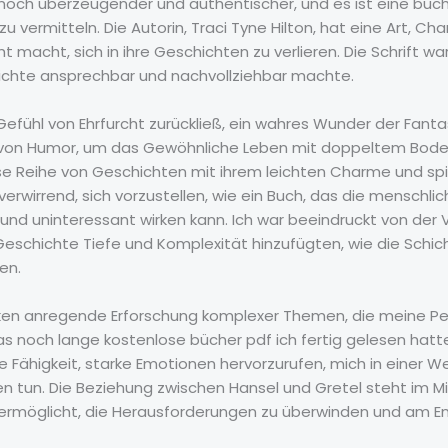
 noch überzeugender und authentischer, und es ist eine büch
 vermitteln. Die Autorin, Traci Tyne Hilton, hat eine Art, Cha
ht macht, sich in ihre Geschichten zu verlieren. Die Schrift w
hichte ansprechbar und nachvollziehbar machte.
Gefühl von Ehrfurcht zurückließ, ein wahres Wunder der Fant
 von Humor, um das Gewöhnliche Leben mit doppeltem Bod
 Reihe von Geschichten mit ihrem leichten Charme und spiel
 verwirrend, sich vorzustellen, wie ein Buch, das die menschl
t und uninteressant wirken kann. Ich war beeindruckt von der
eschichte Tiefe und Komplexität hinzufügten, wie die Schich
en.
ken anregende Erforschung komplexer Themen, die meine Pe
as noch lange kostenlose bücher pdf ich fertig gelesen hatte, 
e Fähigkeit, starke Emotionen hervorzurufen, mich in einer W
 tun. Die Beziehung zwischen Hansel und Gretel steht im Mi
ich ermöglicht, die Herausforderungen zu überwinden und am 