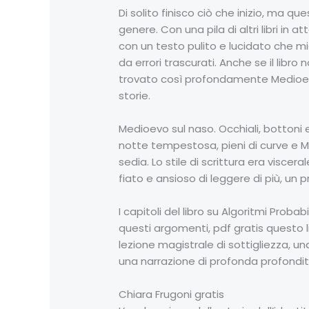
Di solito finisco ciò che inizio, ma qu
genere. Con una pila di altri libri in a
con un testo pulito e lucidato che mig
da errori trascurati. Anche se il libr
trovato così profondamente Medioevo s
storie.
Medioevo sul naso. Occhiali, bottoni 
notte tempestosa, pieni di curve e Me
sedia. Lo stile di scrittura era visc
fiato e ansioso di leggere di più, u
I capitoli del libro su Algoritmi Proba
questi argomenti, pdf gratis questo l
lezione magistrale di sottigliezza, u
una narrazione di profonda profondi
Chiara Frugoni gratis