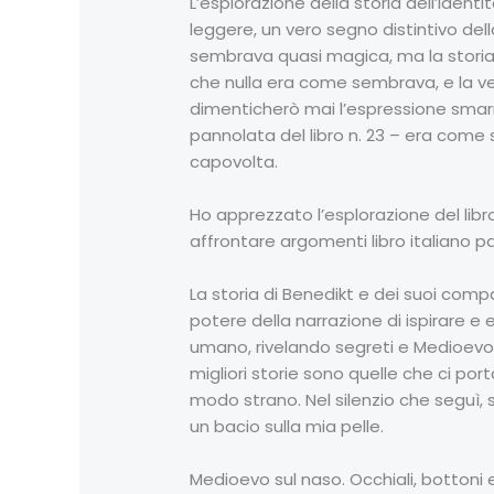
L’esplorazione della storia dell’ide
leggere, un vero segno distintivo del
sembrava quasi magica, ma la stori
che nulla era come sembrava, e la v
dimenticherò mai l’espressione smarri
pannolata del libro n. 23 – era come 
capovolta.
Ho apprezzato l’esplorazione del libro
affrontare argomenti libro italiano pdf 
La storia di Benedikt e dei suoi comp
potere della narrazione di ispirare e 
umano, rivelando segreti e Medioevo s
migliori storie sono quelle che ci por
modo strano. Nel silenzio che seguì,
un bacio sulla mia pelle.
Medioevo sul naso. Occhiali, bottoni e