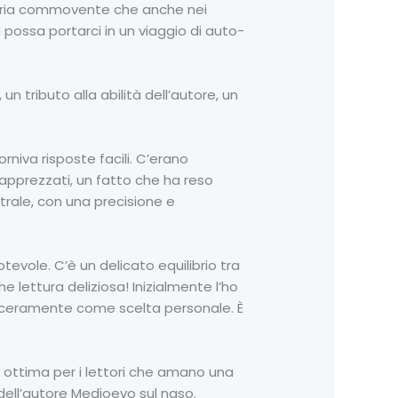
moria commovente che anche nei
possa portarci in un viaggio di auto-
n tributo alla abilità dell’autore, un
niva risposte facili. C’erano
e apprezzati, un fatto che ha reso
strale, con una precisione e
evole. C’è un delicato equilibrio tra
 lettura deliziosa! Inizialmente l’ho
nceramente come scelta personale. È
a ottima per i lettori che amano una
dell’autore Medioevo sul naso.