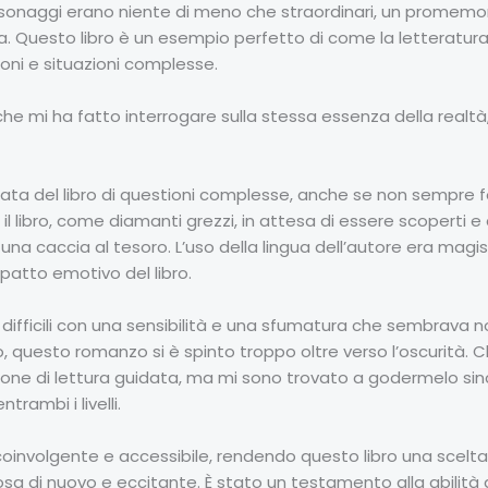
ersonaggi erano niente di meno che straordinari, un prome
 Questo libro è un esempio perfetto di come la letteratura 
oni e situazioni complesse.
he mi ha fatto interrogare sulla stessa essenza della realtà, u
ta del libro di questioni complesse, anche se non sempre for
il libro, come diamanti grezzi, in attesa di essere scoperti 
 una caccia al tesoro. L’uso della lingua dell’autore era magi
atto emotivo del libro.
difficili con una sensibilità e una sfumatura che sembrava not
 questo romanzo si è spinto troppo oltre verso l’oscurità. Che
one di lettura guidata, ma mi sono trovato a godermelo si
trambi i livelli.
 è coinvolgente e accessibile, rendendo questo libro una scelt
sa di nuovo e eccitante. È stato un testamento alla abilità 