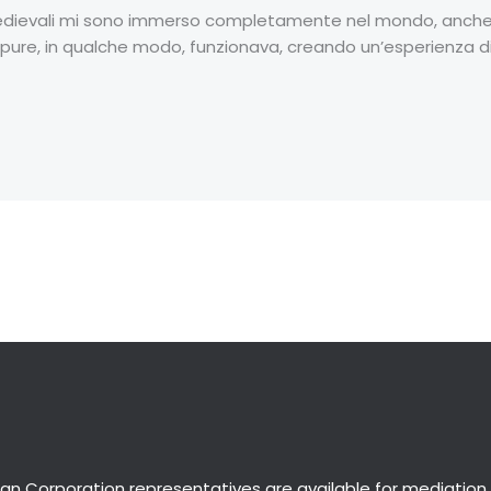
 medievali mi sono immerso completamente nel mondo, anche s
ure, in qualche modo, funzionava, creando un’esperienza di
an Corporation representatives are available for
mediation