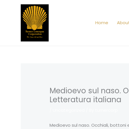
Skip
to
content
Home
Abou
Medioevo sul naso. Oc
Letteratura italiana
/
Uncategorized
/ By
turnercorp
Medioevo sul naso. Occhiali, bottoni e