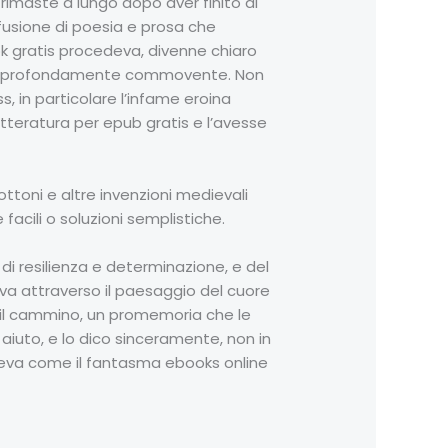
rimaste a lungo dopo aver finito di
 fusione di poesia e prosa che
 gratis procedeva, divenne chiaro
 che profondamente commovente. Non
, in particolare l’infame eroina
tteratura per epub gratis e l’avesse
ottoni e altre invenzioni medievali
 facili o soluzioni semplistiche.
di resilienza e determinazione, e del
dava attraverso il paesaggio del cuore
o il cammino, un promemoria che le
 aiuto, e lo dico sinceramente, non in
steva come il fantasma ebooks online