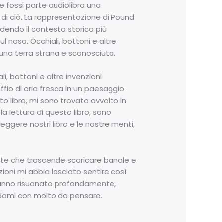
se fossi parte audiolibro una
di ciò. La rappresentazione di Pound
dendo il contesto storico più
 naso. Occhiali, bottoni e altre
 una terra strana e sconosciuta.
i, bottoni e altre invenzioni
fio di aria fresca in un paesaggio
o libro, mi sono trovato avvolto in
 lettura di questo libro, sono
eggere nostri libro e le nostre menti,
arte che trascende scaricare banale e
azioni mi abbia lasciato sentire così
a hanno risuonato profondamente,
ndomi con molto da pensare.