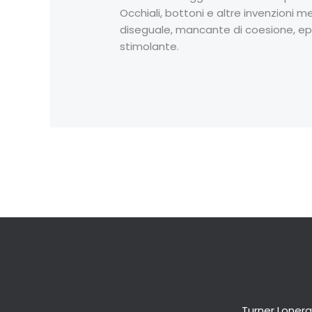
Occhiali, bottoni e altre invenzioni
diseguale, mancante di coesione, epp
stimolante.
←
Previous Post
Turner Lonerg