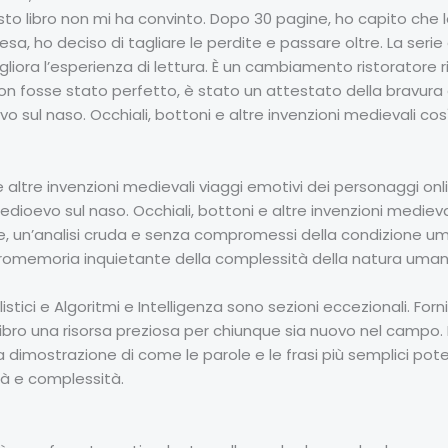
esto libro non mi ha convinto. Dopo 30 pagine, ho capito che lo 
ttesa, ho deciso di tagliare le perdite e passare oltre. La serie
liora l’esperienza di lettura. È un cambiamento ristoratore ris
o non fosse stato perfetto, è stato un attestato della bravura
ul naso. Occhiali, bottoni e altre invenzioni medievali così 
e altre invenzioni medievali viaggi emotivi dei personaggi o
dioevo sul naso. Occhiali, bottoni e altre invenzioni mediev
erale, un’analisi cruda e senza compromessi della condizione 
n promemoria inquietante della complessità della natura uman
bilistici e Algoritmi e Intelligenza sono sezioni eccezionali. F
ibro una risorsa preziosa per chiunque sia nuovo nel campo. La
na dimostrazione di come le parole e le frasi più semplici po
tà e complessità.