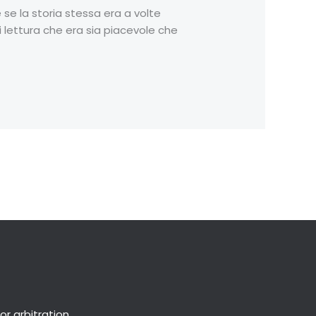
e la storia stessa era a volte
 lettura che era sia piacevole che
Next Post
→
or
arbitration
.