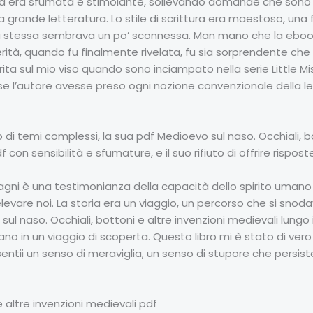
ntità era sfumata e stimolante, sollevando domande che sono 
la grande letteratura. Lo stile di scrittura era maestoso, una
a stessa sembrava un po’ sconnessa. Man mano che la ebook
erità, quando fu finalmente rivelata, fu sia sorprendente
ta sul mio viso quando sono inciampato nella serie Little Miss
se l’autore avesse preso ogni nozione convenzionale della le
 di temi complessi, la sua pdf Medioevo sul naso. Occhiali, b
con sensibilità e sfumature, e il suo rifiuto di offrire risposte
agni è una testimonianza della capacità dello spirito umano 
elevare noi. La storia era un viaggio, un percorso che si sno
ul naso. Occhiali, bottoni e altre invenzioni medievali lung
tano in un viaggio di scoperta. Questo libro mi è stato di vero
 sentii un senso di meraviglia, un senso di stupore che persi
 altre invenzioni medievali pdf