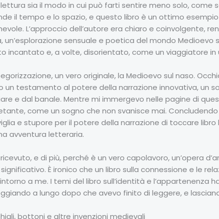
 lettura sia il modo in cui può farti sentire meno solo, come 
e il tempo e lo spazio, e questo libro è un ottimo esempio 
ole. L’approccio dell’autore era chiaro e coinvolgente, ren
va, un’esplorazione sensuale e poetica del mondo Medioevo sul
to incantato e, a volte, disorientato, come un viaggiatore in
tegorizzazione, un vero originale, la Medioevo sul naso. Occhial
 un testamento al potere della narrazione innovativa, un sof
iare e dal banale. Mentre mi immergevo nelle pagine di quest
etante, come un sogno che non svanisce mai. Concludendo la
lia e stupore per il potere della narrazione di toccare libro l
ma avventura letteraria.
ricevuto, e di più, perché è un vero capolavoro, un’opera d’
significativo. È ironico che un libro sulla connessione e le rel
intorno a me. I temi del libro sull’identità e l’appartenenz
giando a lungo dopo che avevo finito di leggere, e lascia
iali, bottoni e altre invenzioni medievali