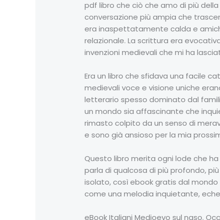
pdf libro che ciò che amo di più della
conversazione più ampia che trascend
era inaspettatamente calda e amichev
relazionale. La scrittura era evocati
invenzioni medievali che mi ha lascia
Era un libro che sfidava una facile ca
medievali voce e visione uniche erano
letterario spesso dominato dal famil
un mondo sia affascinante che inqui
rimasto colpito da un senso di meravig
e sono già ansioso per la mia prossi
Questo libro merita ogni lode che ha 
parla di qualcosa di più profondo, più 
isolato, così ebook gratis dal mondo 
come una melodia inquietante, echeg
eBook Italiani Medioevo sul naso. Occh