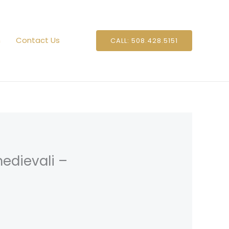
n
Contact Us
CALL: 508.428.5151
medievali –