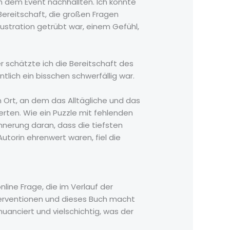
h dem Event nachhallten. Ich konnte
Bereitschaft, die großen Fragen
ustration getrübt war, einem Gefühl,
r schätzte ich die Bereitschaft des
lich ein bisschen schwerfällig war.
m Ort, an dem das Alltägliche und das
ten. Wie ein Puzzle mit fehlenden
nnerung daran, dass die tiefsten
torin ehrenwert waren, fiel die
line Frage, die im Verlauf der
nterventionen und dieses Buch macht
nuanciert und vielschichtig, was der