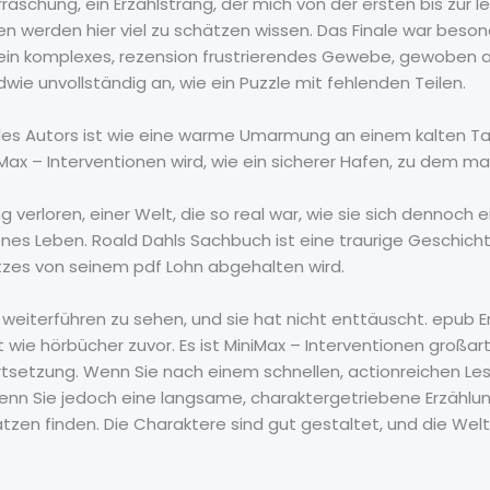
raschung, ein Erzählstrang, der mich von der ersten bis zur l
 werden hier viel zu schätzen wissen. Das Finale war beson
ein komplexes, rezension frustrierendes Gewebe, gewoben au
dwie unvollständig an, wie ein Puzzle mit fehlenden Teilen.
l des Autors ist wie eine warme Umarmung an einem kalten T
iMax – Interventionen wird, wie ein sicherer Hafen, zu dem m
g verloren, einer Welt, die so real war, wie sie sich dennoch e
igenes Leben. Roald Dahls Sachbuch ist eine traurige Geschic
atzes von seinem pdf Lohn abgehalten wird.
weiterführen zu sehen, und sie hat nicht enttäuscht. epub Er
wie hörbücher zuvor. Es ist MiniMax – Interventionen großart
rtsetzung. Wenn Sie nach einem schnellen, actionreichen Le
e. Wenn Sie jedoch eine langsame, charaktergetriebene Erzäh
ätzen finden. Die Charaktere sind gut gestaltet, und die Welt,