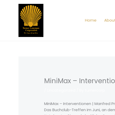
Skip
to
content
Home
Abou
MiniMax – Interventi
/
Uncategorized
/ By
turnercorp
MiniMax – Interventionen | Manfred Pr
Das Buchclub-Treffen im Juni, an de