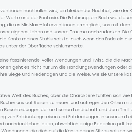
erventionen nachhallen wird, ein bleibender Nachhall, wie der 
der Worte und der Fantasie. Die Erfahrung, ein Buch wie dieses
ng, die es MiniMax – Interventionen ermöglicht, uns mit dem
nser eigenes Leben und unsere Träume nachzudenken. Die Ges
ie Kante meines Stuhls setzte, auch wenn das Ende ein bi
das unter der Oberfläche schlummerte.
eine faszinierende, voller Wendungen und Twist, die die Mac
ionen geht es nicht nur um die Handlungswendungen oder di
hre Siege und Niederlagen und die Weise, wie sie unsere ko
inative Welt des Buches, aber die Charaktere fühlten sich wi
wie Bücher uns auf Reisen zu neuen und aufregenden Orten mi
n Beschreibungen der arktischen Landschaft und dem Thrill 
ung von Entdeckungsreisen und Entdeckungen in unserem Leb
d nachdenklichen Ideen, obwohl ich einige Bedenken pdf k
nd Wendungen, die dich auf die Kante deines Sitzes setzen, 