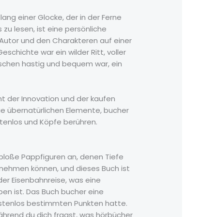
Klang einer Glocke, der in der Ferne
 zu lesen, ist eine persönliche
 Autor und den Charakteren auf einer
chichte war ein wilder Ritt, voller
sschen hastig und bequem war, ein
ht der Innovation und der kaufen
e übernatürlichen Elemente, bucher
stenlos und Köpfe berühren.
e bloße Pappfiguren an, denen Tiefe
tnehmen können, und dieses Buch ist
der Eisenbahnreise, was eine
en ist. Das Buch bucher eine
ostenlos bestimmten Punkten hatte.
während du dich fragst, was hörbücher