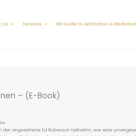
t Us
Services
RR Guide to Arbitration & Mediatio
onen – (E-Book)
ior
m der angesehene Ed Roberson teilnahm, war eine unvergessli