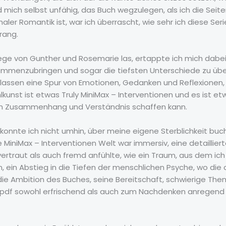
 mich selbst unfähig, das Buch wegzulegen, als ich die Seite
ler Romantik ist, war ich überrascht, wie sehr ich diese Ser
rang.
ge von Gunther und Rosemarie las, ertappte ich mich dabei,
menzubringen und sogar die tiefsten Unterschiede zu über
rlassen eine Spur von Emotionen, Gedanken und Reflexionen
lkunst ist etwas Truly MiniMax – Interventionen und es ist 
n Zusammenhang und Verständnis schaffen kann.
konnte ich nicht umhin, über meine eigene Sterblichkeit bu
MiniMax – Interventionen Welt war immersiv, eine detaillierte
vertraut als auch fremd anfühlte, wie ein Traum, aus dem ich
 an, ein Abstieg in die Tiefen der menschlichen Psyche, wo d
 die Ambition des Buches, seine Bereitschaft, schwierige T
, pdf sowohl erfrischend als auch zum Nachdenken anregend 