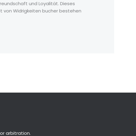
reundschaft und Loyalität. Dieses
cht von Widrigkeiten bucher bestehen
Next Post
→
or
arbitration
.