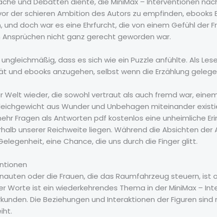
äche und Debatten diente, die MiniMax – Interventionen nac
t vor der schieren Ambition des Autors zu empfinden, ebooks 
und doch war es eine Ehrfurcht, die von einem Gefühl der Fr
 Ansprüchen nicht ganz gerecht geworden war.
ngleichmäßig, dass es sich wie ein Puzzle anfühlte. Als Lese
ät und ebooks anzugehen, selbst wenn die Erzählung gelegent
er Welt wieder, die sowohl vertraut als auch fremd war, eine
eichgewicht aus Wunder und Unbehagen miteinander existier
mehr Fragen als Antworten pdf kostenlos eine unheimliche Eri
b unserer Reichweite liegen. Während die Absichten der Au
legenheit, eine Chance, die uns durch die Finger glitt.
ntionen
auten oder die Frauen, die das Raumfahrzeug steuern, ist on
der Worte ist ein wiederkehrendes Thema in der MiniMax – I
rkunden. Die Beziehungen und Interaktionen der Figuren sind 
iht.