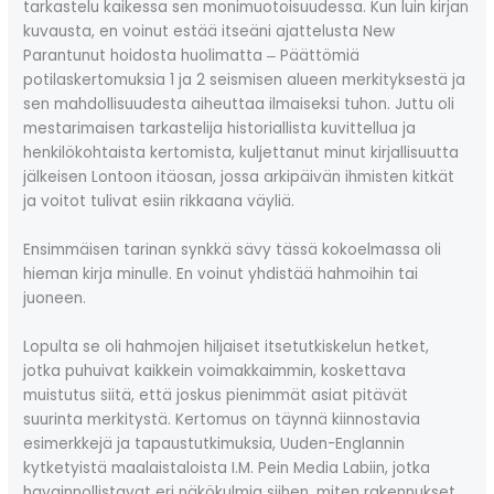
tarkastelu kaikessa sen monimuotoisuudessa. Kun luin kirjan
kuvausta, en voinut estää itseäni ajattelusta New
Parantunut hoidosta huolimatta ‒ Päättömiä
potilaskertomuksia 1 ja 2 seismisen alueen merkityksestä ja
sen mahdollisuudesta aiheuttaa ilmaiseksi tuhon. Juttu oli
mestarimaisen tarkastelija historiallista kuvittellua ja
henkilökohtaista kertomista, kuljettanut minut kirjallisuutta
jälkeisen Lontoon itäosan, jossa arkipäivän ihmisten kitkät
ja voitot tulivat esiin rikkaana väyliä.
Ensimmäisen tarinan synkkä sävy tässä kokoelmassa oli
hieman kirja minulle. En voinut yhdistää hahmoihin tai
juoneen.
Lopulta se oli hahmojen hiljaiset itsetutkiskelun hetket,
jotka puhuivat kaikkein voimakkaimmin, koskettava
muistutus siitä, että joskus pienimmät asiat pitävät
suurinta merkitystä. Kertomus on täynnä kiinnostavia
esimerkkejä ja tapaustutkimuksia, Uuden-Englannin
kytketyistä maalaistaloista I.M. Pein Media Labiin, jotka
havainnollistavat eri näkökulmia siihen, miten rakennukset