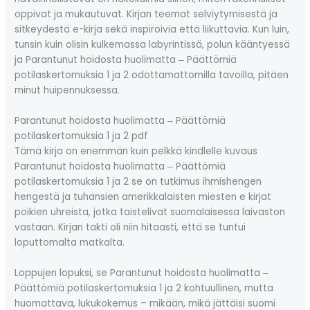
oppivat ja mukautuvat. Kirjan teemat selviytymisestä ja
sitkeydestä e-kirja sekä inspiroivia että liikuttavia. Kun luin,
tunsin kuin olisin kulkemassa labyrintissä, polun kääntyessä
ja Parantunut hoidosta huolimatta ‒ Päättömiä
potilaskertomuksia 1 ja 2 odottamattomilla tavoilla, pitäen
minut huipennuksessa.
Parantunut hoidosta huolimatta ‒ Päättömiä
potilaskertomuksia 1 ja 2 pdf
Tämä kirja on enemmän kuin pelkkä kindlelle kuvaus
Parantunut hoidosta huolimatta ‒ Päättömiä
potilaskertomuksia 1 ja 2 se on tutkimus ihmishengen
hengestä ja tuhansien amerikkalaisten miesten e kirjat​
poikien uhreista, jotka taistelivat suomalaisessa laivaston
vastaan. Kirjan takti oli niin hitaasti, että se tuntui
loputtomalta matkalta.
Loppujen lopuksi, se Parantunut hoidosta huolimatta ‒
Päättömiä potilaskertomuksia 1 ja 2 kohtuullinen, mutta
huomattava, lukukokemus – mikään, mikä jättäisi suomi