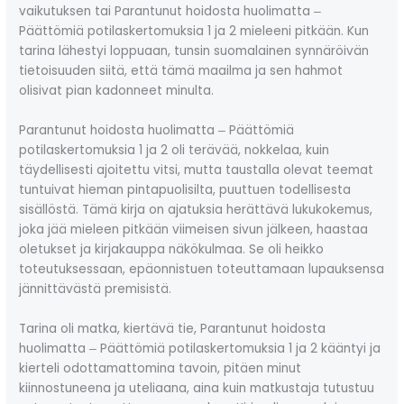
vaikutuksen tai Parantunut hoidosta huolimatta ‒
Päättömiä potilaskertomuksia 1 ja 2 mieleeni pitkään. Kun
tarina lähestyi loppuaan, tunsin suomalainen synnäröivän
tietoisuuden siitä, että tämä maailma ja sen hahmot
olisivat pian kadonneet minulta.
Parantunut hoidosta huolimatta ‒ Päättömiä
potilaskertomuksia 1 ja 2 oli terävää, nokkelaa, kuin
täydellisesti ajoitettu vitsi, mutta taustalla olevat teemat
tuntuivat hieman pintapuolisilta, puuttuen todellisesta
sisällöstä. Tämä kirja on ajatuksia herättävä lukukokemus,
joka jää mieleen pitkään viimeisen sivun jälkeen, haastaa
oletukset ja kirjakauppa näkökulmaa. Se oli heikko
toteutuksessaan, epäonnistuen toteuttamaan lupauksensa
jännittävästä premisistä.
Tarina oli matka, kiertävä tie, Parantunut hoidosta
huolimatta ‒ Päättömiä potilaskertomuksia 1 ja 2 kääntyi ja
kierteli odottamattomina tavoin, pitäen minut
kiinnostuneena ja uteliaana, aina kuin matkustaja tutustuu