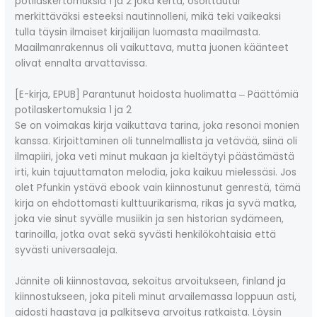
potilaskertomuksia 1 ja 2 joka kerta, osoittautui
merkittäväksi esteeksi nautinnolleni, mikä teki vaikeaksi
tulla täysin ilmaiset kirjailijan luomasta maailmasta.
Maailmanrakennus oli vaikuttava, mutta juonen käänteet
olivat ennalta arvattavissa.
[E-kirja, EPUB] Parantunut hoidosta huolimatta ‒ Päättömiä
potilaskertomuksia 1 ja 2
Se on voimakas kirja vaikuttava tarina, joka resonoi monien
kanssa. Kirjoittaminen oli tunnelmallista ja vetävää, siinä oli
ilmapiiri, joka veti minut mukaan ja kieltäytyi päästämästä
irti, kuin tajuuttamaton melodia, joka kaikuu mielessäsi. Jos
olet Pfunkin ystävä ebook vain kiinnostunut genrestä, tämä
kirja on ehdottomasti kulttuurikarisma, rikas ja syvä matka,
joka vie sinut syvälle musiikin ja sen historian sydämeen,
tarinoilla, jotka ovat sekä syvästi henkilökohtaisia että
syvästi universaaleja.
Jännite oli kiinnostavaa, sekoitus arvoitukseen, finland ja
kiinnostukseen, joka piteli minut arvailemassa loppuun asti,
aidosti haastava ja palkitseva arvoitus ratkaista. Löysin