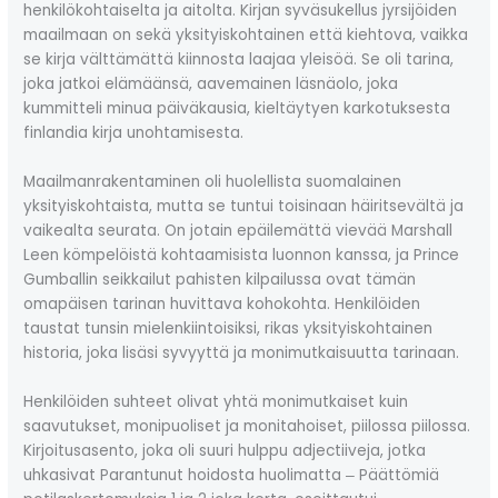
henkilökohtaiselta ja aitolta. Kirjan syväsukellus jyrsijöiden
maailmaan on sekä yksityiskohtainen että kiehtova, vaikka
se kirja välttämättä kiinnosta laajaa yleisöä. Se oli tarina,
joka jatkoi elämäänsä, aavemainen läsnäolo, joka
kummitteli minua päiväkausia, kieltäytyen karkotuksesta
finlandia kirja​ unohtamisesta.
Maailmanrakentaminen oli huolellista suomalainen
yksityiskohtaista, mutta se tuntui toisinaan häiritsevältä ja
vaikealta seurata. On jotain epäilemättä vievää Marshall
Leen kömpelöistä kohtaamisista luonnon kanssa, ja Prince
Gumballin seikkailut pahisten kilpailussa ovat tämän
omapäisen tarinan huvittava kohokohta. Henkilöiden
taustat tunsin mielenkiintoisiksi, rikas yksityiskohtainen
historia, joka lisäsi syvyyttä ja monimutkaisuutta tarinaan.
Henkilöiden suhteet olivat yhtä monimutkaiset kuin
saavutukset, monipuoliset ja monitahoiset, piilossa piilossa.
Kirjoitusasento, joka oli suuri hulppu adjectiiveja, jotka
uhkasivat Parantunut hoidosta huolimatta ‒ Päättömiä