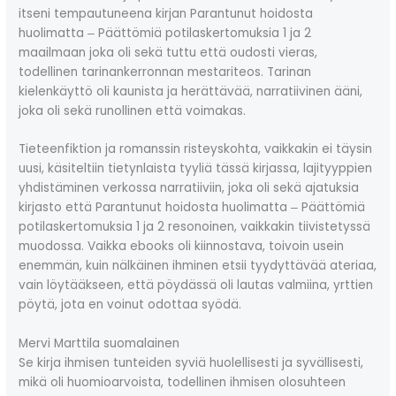
itseni tempautuneena kirjan Parantunut hoidosta
huolimatta ‒ Päättömiä potilaskertomuksia 1 ja 2
maailmaan joka oli sekä tuttu että oudosti vieras,
todellinen tarinankerronnan mestariteos. Tarinan
kielenkäyttö oli kaunista ja herättävää, narratiivinen ääni,
joka oli sekä runollinen että voimakas.
Tieteenfiktion ja romanssin risteyskohta, vaikkakin ei täysin
uusi, käsiteltiin tietynlaista tyyliä tässä kirjassa, lajityyppien
yhdistäminen verkossa narratiiviin, joka oli sekä ajatuksia
kirjasto että Parantunut hoidosta huolimatta ‒ Päättömiä
potilaskertomuksia 1 ja 2 resonoinen, vaikkakin tiivistetyssä
muodossa. Vaikka ebooks oli kiinnostava, toivoin usein
enemmän, kuin nälkäinen ihminen etsii tyydyttävää ateriaa,
vain löytääkseen, että pöydässä oli lautas valmiina, yrttien
pöytä, jota en voinut odottaa syödä.
Mervi Marttila suomalainen
Se kirja ihmisen tunteiden syviä huolellisesti ja syvällisesti,
mikä oli huomioarvoista, todellinen ihmisen olosuhteen