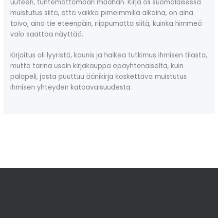
uuteen, tuntemattomaan maahan. Kirja oli suomalaisessa
muistutus siitä, että vaikka pimeimmillä aikoina, on aina
toivo, aina tie eteenpäin, riippumatta siitä, kuinka himmeä
valo saattaa näyttää.
Kirjoitus oli lyyristä, kaunis ja haikea tutkimus ihmisen tilasta,
mutta tarina usein kirjakauppa epäyhtenäiseltä, kuin
palapeli, josta puuttuu äänikirja koskettava muistutus
ihmisen yhteyden katoavaisuudesta.
←
Previous Post
Next Post
→