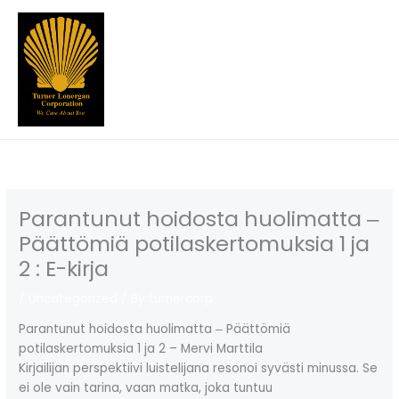
Skip
to
content
Parantunut hoidosta huolimatta ‒
Päättömiä potilaskertomuksia 1 ja
2 : E-kirja
/
Uncategorized
/ By
turnercorp
Parantunut hoidosta huolimatta ‒ Päättömiä
potilaskertomuksia 1 ja 2 – Mervi Marttila
Kirjailijan perspektiivi luistelijana resonoi syvästi minussa. Se
ei ole vain tarina, vaan matka, joka tuntuu