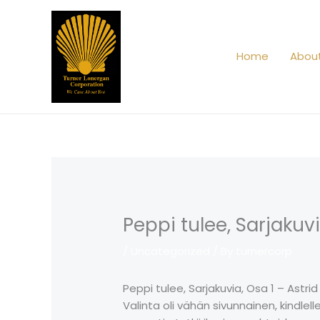
Skip
to
content
Home
Abou
Peppi tulee, Sarjakuvi
/
Uncategorized
/ By
turnercorp
Peppi tulee, Sarjakuvia, Osa 1 – Astrid
Valinta oli vähän sivunnainen, kindlell