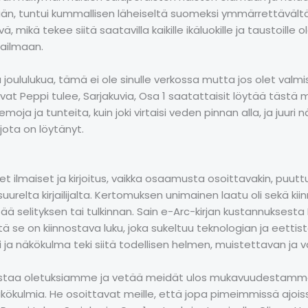
ään, tuntui kummallisen läheiseltä suomeksi ymmärrettävält
ikä tekee siitä saatavilla kaikille ikäluokille ja taustoille ole
ailmaan.
a joululukua, tämä ei ole sinulle verkossa mutta jos olet va
t Peppi tulee, Sarjakuvia, Osa 1 saatattaisit löytää tästä
a teemoja ja tunteita, kuin joki virtaisi veden pinnan alla, ja juu
 jota on löytänyt.
 ilmaiset ja kirjoitus, vaikka osaamusta osoittavakin, puuttui 
relta kirjailijalta. Kertomuksen unimainen laatu oli sekä kii
ää selityksen tai tulkinnan. Sain e-Arc-kirjan kustannuksesta
tä se on kiinnostava luku, joka sukeltuu teknologian ja eetti
i ja näkökulma teki siitä todellisen helmen, muistettavan ja
 haastaa oletuksiamme ja vetää meidät ulos mukavuudestam
 näkökulmia. He osoittavat meille, että jopa pimeimmissä ajoi