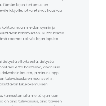
ä. Tämän kirjan kertomus on
ville lukijoille, jotka etsivät hauskaa
lmis kohtaamaan meidän synnin ja
 muuttavan kokemuksen. Mutta kaiken
ri nämä teemat tekivät kirjan lopulta
tietystä villityksestä, tietystä
nnostava että häiritsevä, aivan kuin
 Edelweissin kautta, ja minun Peppi
sten tulevaisuuksien nuansseihin
 vaikuttavan lukukokemuksen.
me, kannustamalla meitä ajamaan
ssa on aina tulevaisuus, aina toiveen