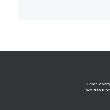
←
Previous Post
Turner Lonerg
We also funct