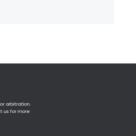
Next Post
→
or
arbitration
.
ct us for more