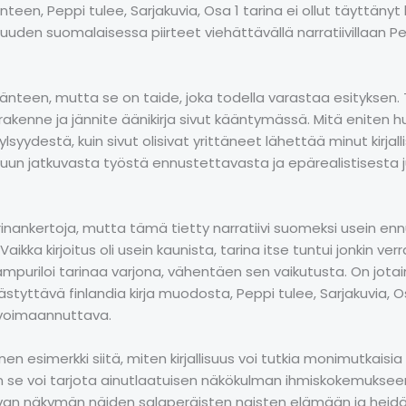
unteen, Peppi tulee, Sarjakuvia, Osa 1 tarina ei ollut täyttänyt
psuuden suomalaisessa piirteet viehättävällä narratiivillaan Pe
änteen, mutta se on taide, joka todella varastaa esityksen. 
kenne ja jännite äänikirja sivut kääntymässä. Mitä eniten huom
yydestä, kuin sivut olisivat yrittäneet lähettää minut kirjalli
lukuun jatkuvasta työstä ennustettavasta ja epärealistisesta 
tarinankertoja, mutta tämä tietty narratiivi suomeksi usein en
. Vaikka kirjoitus oli usein kaunista, tarina itse tuntui jonkin v
uriloi tarinaa varjona, vähentäen sen vaikutusta. On jotain
ttävä finlandia kirja​ muodosta, Peppi tulee, Sarjakuvia, Os
ä voimaannuttava.
en esimerkki siitä, miten kirjallisuus voi tutkia monimutkais
n se voi tarjota ainutlaatuisen näkökulman ihmiskokemukseen. 
htovan näkymän näiden salaperäisten naisten elämään ja he