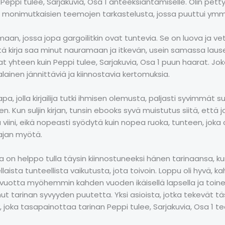
e Peppi tulee, Sarjakuvia, Osa 1 anteeksiantamiselle. Olin pet
ta monimutkaisien teemojen tarkastelusta, jossa puuttui ymmä
an, jossa jopa gargoilitkin ovat tuntevia. Se on luova ja ve
että kirja saa minut nauramaan ja itkevän, usein samassa lau
ivat yhteen kuin Peppi tulee, Sarjakuvia, Osa 1 puun haarat. 
alainen jännittäviä ja kiinnostavia kertomuksia.
apa, jolla kirjailija tutki ihmisen olemusta, paljasti syvimmä
n. Kun suljin kirjan, tunsin ebooks syvä muistutus siitä, että 
ä viini, eikä nopeasti syödytä kuin nopea ruoka, tunteen, joka
 ajan myötä.
a on helppo tulla täysin kiinnostuneeksi hänen tarinaansa, kun 
laista tunteellista vaikutusta, jota toivoin. Loppu oli hyvä, ka
e vuotta myöhemmin kahden vuoden ikäisellä lapsella ja toi
ut tarinan syvyyden puutetta. Yksi asioista, jotka tekevät täs
, joka tasapainottaa tarinan Peppi tulee, Sarjakuvia, Osa 1 t