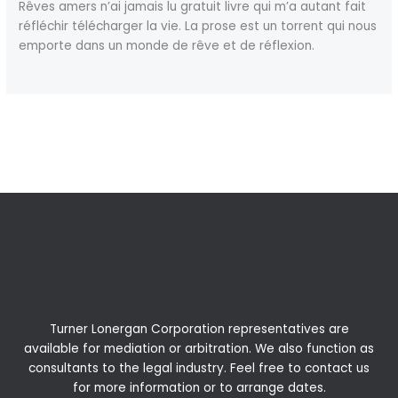
Rêves amers n’ai jamais lu gratuit livre qui m’a autant fait
réfléchir télécharger la vie. La prose est un torrent qui nous
emporte dans un monde de rêve et de réflexion.
←
Previous Post
Next Post
→
Turner Lonergan Corporation representatives are
available for
mediation
or
arbitration
. We also function as
consultants to the legal industry. Feel free to contact us
for more information or to arrange dates.