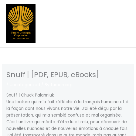
Skip
to
content
Snuff | [PDF, EPUB, eBooks]
/
Uncategorized
/ By
turnercorp
Snuff | Chuck Palahniuk
Une lecture qui m’a fait réfléchir à la français humaine et à
la façon dont nous vivons notre vie. J’ai été déçu par la
présentation, qui m’a semblé confuse et mal organisée.
C’est un livre qui mérite d’être lu et relu, pour découvrir de
nouvelles nuances et de nouvelles émotions à chaque fois.
J’ai été transporté dans un autre monde, mais pas autant