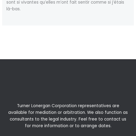
sont si vivantes qu’elles m’ont fait sentir comme si j’étais
là-bas.
←
Previous Post
Next Post
→
Turner Lonergan Corporation representatives are
available for
mediation
or
arbitration
. We also function as
consultants to the legal industry. Feel free to contact us
for more information or to arrange dates.