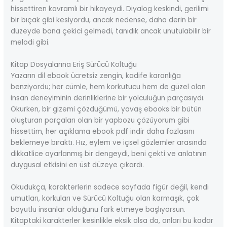
hissettiren kavramlı bir hikayeydi. Diyalog keskindi, gerilimi
bir bıçak gibi kesiyordu, ancak nedense, daha derin bir
düzeyde bana çekici gelmedi, tanıdık ancak unutulabilir bir
melodi gibi.
Kitap Dosyalarına Eriş Sürücü Koltuğu
Yazarın dil ebook ücretsiz zengin, kadife karanlığa
benziyordu; her cümle, hem korkutucu hem de güzel olan
insan deneyiminin derinliklerine bir yolculuğun parçasıydı.
Okurken, bir gizemi çözdüğümü, yavaş ebooks bir bütün
oluşturan parçaları olan bir yapbozu çözüyorum gibi
hissettim, her açıklama ebook pdf indir daha fazlasını
beklemeye bıraktı. Hız, eylem ve içsel gözlemler arasında
dikkatlice ayarlanmış bir dengeydi, beni çekti ve anlatının
duygusal etkisini en üst düzeye çıkardı.
Okudukça, karakterlerin sadece sayfada figür değil, kendi
umutları, korkuları ve Sürücü Koltuğu olan karmaşık, çok
boyutlu insanlar olduğunu fark etmeye başlıyorsun.
Kitaptaki karakterler kesinlikle eksik olsa da, onları bu kadar