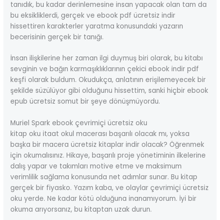
tanıdık, bu kadar derinlemesine insan yapacak olan tam da
bu eksikliklerdi, gerçek ve ebook pdf ücretsiz indir
hissettiren karakterler yaratma konusundaki yazarın
becerisinin gerçek bir tanığı.
İnsan ilişkilerine her zaman ilgi duymuş biri olarak, bu kitabı
sevginin ve bağın karmaşıklıklarının çekici ebook indir pdf
keşfi olarak buldum. Okudukça, anlatının erişilemeyecek bir
şekilde süzülüyor gibi olduğunu hissettim, sanki hiçbir ebook
epub ücretsiz somut bir şeye dönüşmüyordu.
Muriel Spark ebook çevrimiçi ücretsiz oku
kitap oku itaat okul macerası başarılı olacak mı, yoksa
başka bir macera ücretsiz kitaplar indir olacak? Öğrenmek
için okumalısınız. Hikaye, başarılı proje yönetiminin ilkelerine
dalış yapar ve takımları motive etme ve maksimum
verimlilik sağlama konusunda net adımlar sunar. Bu kitap
gerçek bir fiyasko. Yazım kaba, ve olaylar çevrimiçi ücretsiz
oku yerde. Ne kadar kötü olduğuna inanamıyorum. İyi bir
okuma arıyorsanız, bu kitaptan uzak durun.