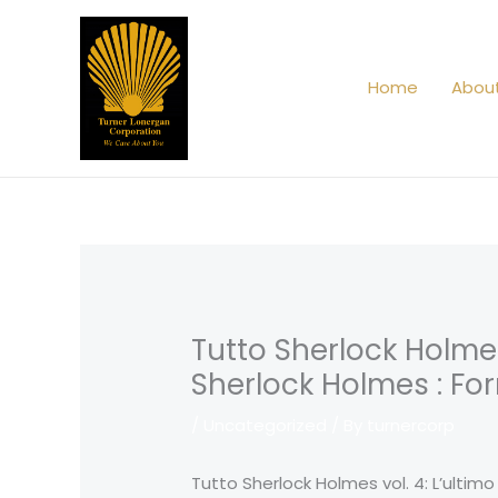
Skip
to
content
Home
Abou
Tutto Sherlock Holmes 
Sherlock Holmes : Fo
/
Uncategorized
/ By
turnercorp
Tutto Sherlock Holmes vol. 4: L’ultim