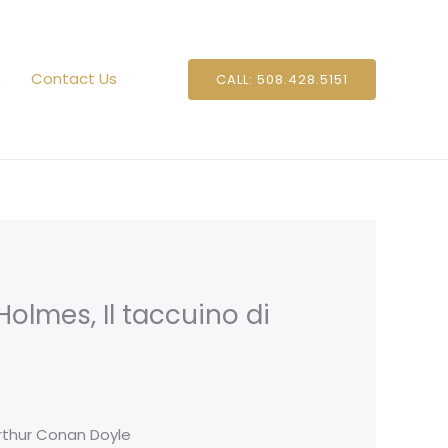
n
Contact Us
CALL: 508.428.5151
Holmes, Il taccuino di
Arthur Conan Doyle