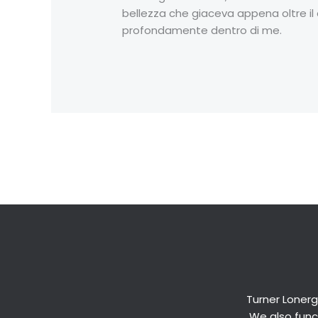
bellezza che giaceva appena oltre il c
profondamente dentro di me.
←
Previous Post
Turner Lonerg
We also funct