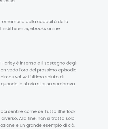
stessa.
e promemoria della capacità dello
f indifferente, ebooks online
Harley è intenso e il sostegno degli
non vedo l’ora del prossimo episodio.
lmes vol. 4: L’ultimo saluto di
he quando la storia stessa sembrava
doci sentire come se Tutto Sherlock
iverso. Alla fine, non si tratta solo
razione è un grande esempio di ciò.