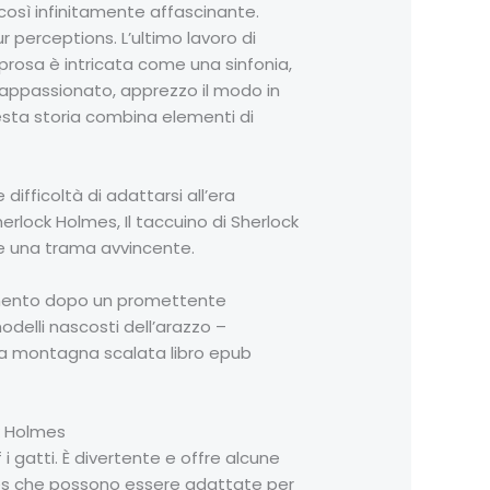
così infinitamente affascinante.
r perceptions. L’ultimo lavoro di
 prosa è intricata come una sinfonia,
 appassionato, apprezzo il modo in
uesta storia combina elementi di
difficoltà di adattarsi all’era
erlock Holmes, Il taccuino di Sherlock
i e una trama avvincente.
limento dopo un promettente
delli nascosti dell’arazzo –
na montagna scalata libro epub
ck Holmes
 gatti. È divertente e offre alcune
olmes che possono essere adattate per