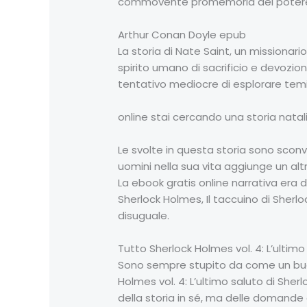
commovente promemoria del potere d
Arthur Conan Doyle epub
La storia di Nate Saint, un missionar
spirito umano di sacrificio e devozio
tentativo mediocre di esplorare temi
online stai cercando una storia nat
Le svolte in questa storia sono scon
uomini nella sua vita aggiunge un alt
La ebook gratis online narrativa era d
Sherlock Holmes, Il taccuino di Sher
disuguale.
Tutto Sherlock Holmes vol. 4: L’ultimo
Sono sempre stupito da come un buon
Holmes vol. 4: L’ultimo saluto di Sherl
della storia in sé, ma delle domande