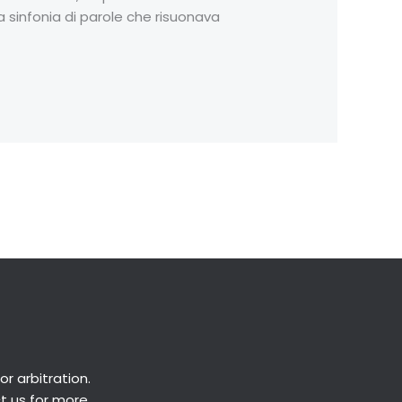
a sinfonia di parole che risuonava
Next Post
→
or
arbitration
.
ct us for more