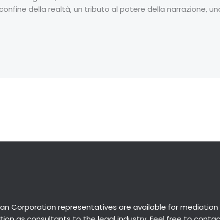
onfine della realtà, un tributo al potere della narrazione, un
an Corporation representatives are available for
mediation
ion as consultants to the legal industry. Feel free to conta