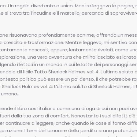
tico. Un regalo divertente e unico. Mentre leggevo le pagine, 
 si trova tra l’incudine e il martello, cercando di sopravvi
enzione risuonavano profondamente con me, offrendo un mess
i crescita e trasformazione. Mentre leggevo, mi sentivo com
attentamente nascosti, eppure, lentamente rivelati, come u
splorazione, una vera avventura che mi ha lasciato esilarato
lgendo i lettori in un mondo in cui le lotte dei personaggi
dolo difficile Tutto Sherlock Holmes vol. 4: L’ultimo saluto d
 contesto politico può essere un po’ denso, il che potrebbe 
to Sherlock Holmes vol. 4: L’ultimo saluto di Sherlock Holmes, I
o umano.
 rende il libro così italiano come una droga di cui non puoi
fuori dalla tua zona di comfort. Nonostante i suoi difetti, c’è
oler continuare a leggere, anche quando le cose si fanno diffici
pirazione. I temi dell’amore e della perdita erano profondam