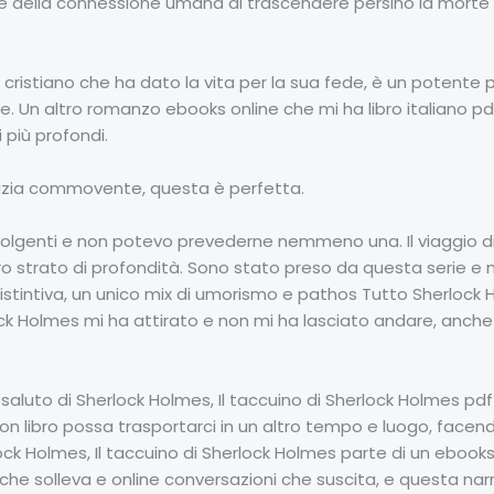
ella connessione umana di trascendere persino la morte 
io cristiano che ha dato la vita per la sua fede, è un potent
ne. Un altro romanzo ebooks online che mi ha libro italiano pd
 più profondi.
alizia commovente, questa è perfetta.
volgenti e non potevo prevederne nemmeno una. Il viaggio di 
ro strato di profondità. Sono stato preso da questa serie e 
istintiva, un unico mix di umorismo e pathos Tutto Sherlock Ho
lock Holmes mi ha attirato e non mi ha lasciato andare, anc
 saluto di Sherlock Holmes, Il taccuino di Sherlock Holmes pdf
 libro possa trasportarci in un altro tempo e luogo, facen
ock Holmes, Il taccuino di Sherlock Holmes parte di un ebooks d
 che solleva e online conversazioni che suscita, e questa nar