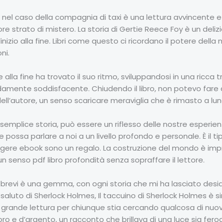
e nel caso della compagnia di taxi è una lettura avvincente 
re strato di mistero. La storia di Gertie Reece Foy è un deliz
nizio alla fine. Libri come questo ci ricordano il potere della
ni.
ne alla fine ha trovato il suo ritmo, sviluppandosi in una ricca
amente soddisfacente. Chiudendo il libro, non potevo fare a 
ell’autore, un senso scaricare meraviglia che è rimasto a lun
a semplice storia, può essere un riflesso delle nostre esperi
 possa parlare a noi a un livello profondo e personale. È il tip
leggere ebook sono un regalo. La costruzione del mondo è impr
n senso pdf libro profondità senza sopraffare il lettore.
revi è una gemma, con ogni storia che mi ha lasciato desideros
 saluto di Sherlock Holmes, Il taccuino di Sherlock Holmes è s
grande lettura per chiunque stia cercando qualcosa di nuovo
’oro e d’argento, un racconto che brillava di una luce sia fer