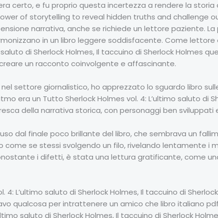
a certo, e fu proprio questa incertezza a rendere la storia 
ower of storytelling to reveal hidden truths and challenge ou
tensione narrativa, anche se richiede un lettore paziente. La
 armonizzano in un libro leggere soddisfacente. Come lettore
o saluto di Sherlock Holmes, Il taccuino di Sherlock Holmes q
reare un racconto coinvolgente e affascinante.
l settore giornalistico, ho apprezzato lo sguardo libro sulle 
tmo era un Tutto Sherlock Holmes vol. 4: L’ultimo saluto di Sh
 fresca della narrativa storica, con personaggi ben sviluppat
so dal finale poco brillante del libro, che sembrava un fal
 come se stessi svolgendo un filo, rivelando lentamente i mo
ostante i difetti, è stata una lettura gratificante, come u
 4: L’ultimo saluto di Sherlock Holmes, Il taccuino di Sherlo
o qualcosa per intrattenere un amico che libro italiano pdf i
’ultimo saluto di Sherlock Holmes, Il taccuino di Sherlock H