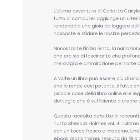
L’ultima avventura di Carlotta Carlyl
furto di computer aggiunge un ulterio
rendendola una gioia da leggere dall’i
nascoste e sfidare le nostre percezio
Nonostante l’inizio lento, la narrazio
che era sia affascinante che profond
meraviglia e ammirazione per l’arte d
A volte un libro può essere più di un
che lo rende così potente, il fatto che
piccole cose della libro online e le 
dettaglio che è sufficiente a creare u
Questa raccolta debutto di racconti b
Tutto Sherlock Holmes vol. 4: L’ultimo
con un tocco fresco e moderno. Una 
ebook gratis trama, tessuta da fili d