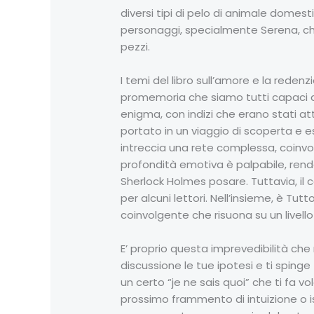
diversi tipi di pelo di animale domes
personaggi, specialmente Serena, che
pezzi.
I temi del libro sull’amore e la red
promemoria che siamo tutti capaci d
enigma, con indizi che erano stati 
portato in un viaggio di scoperta e e
intreccia una rete complessa, coinvo
profondità emotiva è palpabile, renden
Sherlock Holmes posare. Tuttavia, il
per alcuni lettori. Nell’insieme, è Tut
coinvolgente che risuona su un livell
E’ proprio questa imprevedibilità che
discussione le tue ipotesi e ti spinge 
un certo “je ne sais quoi” che ti fa v
prossimo frammento di intuizione o is