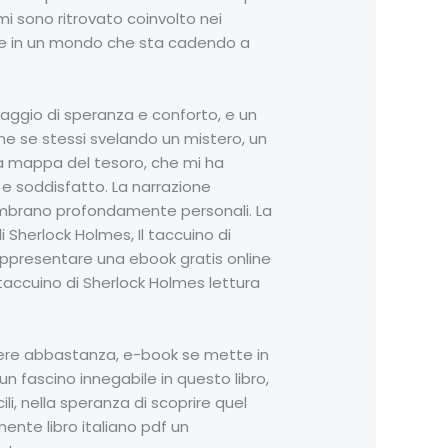
mi sono ritrovato coinvolto nei
vere in un mondo che sta cadendo a
aggio di speranza e conforto, e un
e se stessi svelando un mistero, un
na mappa del tesoro, che mi ha
 e soddisfatto. La narrazione
 sembrano profondamente personali. La
i Sherlock Holmes, Il taccuino di
rappresentare una ebook gratis online
l taccuino di Sherlock Holmes lettura
 avere abbastanza, e-book se mette in
 un fascino innegabile in questo libro,
li, nella speranza di scoprire quel
ente libro italiano pdf un