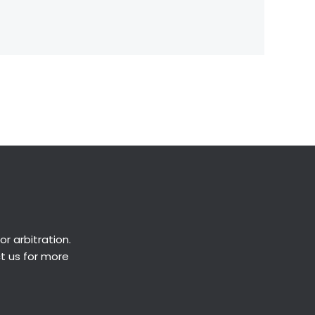
Next Post
→
or
arbitration
.
ct us for more