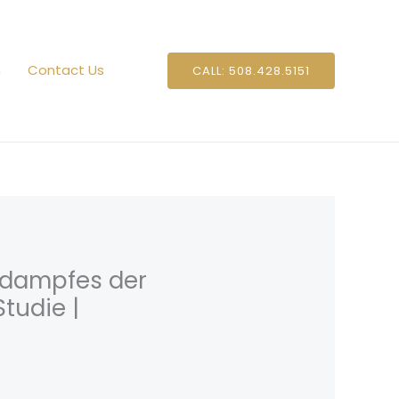
n
Contact Us
CALL: 508.428.5151
bdampfes der
tudie |