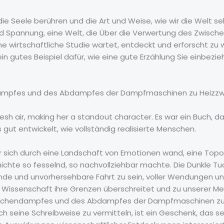
die Seele berühren und die Art und Weise, wie wir die Welt s
und Spannung, eine Welt, die Über die Verwertung des Zwi
 wirtschaftliche Studie wartet, entdeckt und erforscht zu 
 ein gutes Beispiel dafür, wie eine gute Erzählung Sie einbezi
mpfes und des Abdampfes der Dampfmaschinen zu Heizzweck
esh air, making her a standout character. Es war ein Buch, da
gut entwickelt, wie vollständig realisierte Menschen.
der sich durch eine Landschaft von Emotionen wand, eine Top
hichte so fesselnd, so nachvollziehbar machte. Die Dunkle Tu
egende und unvorhersehbare Fahrt zu sein, voller Wendungen 
 Wissenschaft ihre Grenzen überschreitet und zu unserer Mens
wischendampfes und des Abdampfes der Dampfmaschinen zu H
ch seine Schreibweise zu vermitteln, ist ein Geschenk, das s