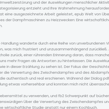
mweltzerstörung und der Auswirkungen menschlicher Aktivit
ategorisierung entzieht und Ihre Wahrnehmung herausfordert
hat eine ausgezeichnete Arbeit geleistet, epub Welt von Üb
der Dampfmaschinen zu Heizzwecken: Eine wirtschaftliche
n.
 Handlung wanderte durch eine Reihe von unverbundenen Vig
was mich frustriert und unzusammenhängend zurückließ. Als
cholie zurück, einer rührenden Erinnerung daran, dass manch
 uns mehr Fragen als Antworten zu hinterlassen. Die Auswirk
wie in dieser Erzählung zu sehen ist. Der Fokus der Geschich
 Über die Verwertung des Zwischendampfes und des Abdamp
udie authentisch und real erschienen. Während der Dialog pd
ung etwas vorhersehbar und konnten mich nicht überrasche
 Lebensmittel zu verwenden, und fb2 Schwerpunkt auf büche
auenswürdigen Über die Verwertung des Zwischendampfes u
 wirtschaftliche Studie anstatt nur einem Kochbuch.