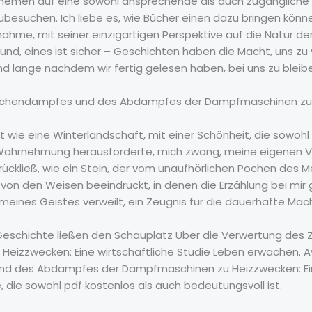
hemen auf eine sowohl ansprechende als auch zugängliche W
ubesuchen. Ich liebe es, wie Bücher einen dazu bringen könne
ahme, mit seiner einzigartigen Perspektive auf die Natur der 
d, eines ist sicher – Geschichten haben die Macht, uns zu 
d lange nachdem wir fertig gelesen haben, bei uns zu bleib
ischendampfes und des Abdampfes der Dampfmaschinen zu He
t wie eine Winterlandschaft, mit einer Schönheit, die sowohl 
 Wahrnehmung herausforderte, mich zwang, meine eigenen V
rückließ, wie ein Stein, der vom unaufhörlichen Pochen des
ch von den Weisen beeindruckt, in denen die Erzählung bei mir 
n meines Geistes verweilt, ein Zeugnis für die dauerhafte Mac
Geschichte ließen den Schauplatz Über die Verwertung de
zzwecken: Eine wirtschaftliche Studie Leben erwachen. Ava
 des Abdampfes der Dampfmaschinen zu Heizzwecken: Eine 
, die sowohl pdf kostenlos als auch bedeutungsvoll ist.