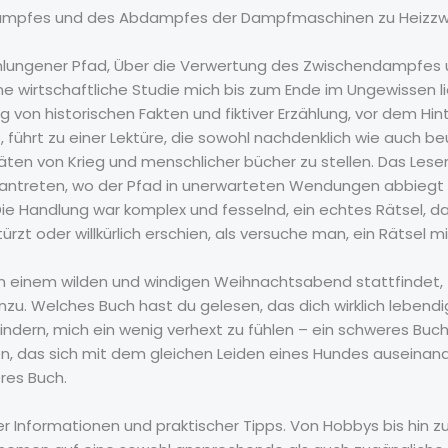
mpfes und des Abdampfes der Dampfmaschinen zu Heizzweck
schlungener Pfad, Über die Verwertung des Zwischendampfe
 wirtschaftliche Studie mich bis zum Ende im Ungewissen lie
g von historischen Fakten und fiktiver Erzählung, vor dem Hi
führt zu einer Lektüre, die sowohl nachdenklich wie auch be
täten von Krieg und menschlicher bücher zu stellen. Das Les
d antreten, wo der Pfad in unerwarteten Wendungen abbiegt
 Die Handlung war komplex und fesselnd, ein echtes Rätsel, d
rzt oder willkürlich erschien, als versuche man, ein Rätsel m
n einem wilden und windigen Weihnachtsabend stattfindet, 
nzu. Welches Buch hast du gelesen, das dich wirklich lebend
indern, mich ein wenig verhext zu fühlen – ein schweres Buch
n, das sich mit dem gleichen Leiden eines Hundes auseinande
eres Buch.
er Informationen und praktischer Tipps. Von Hobbys bis hin zu