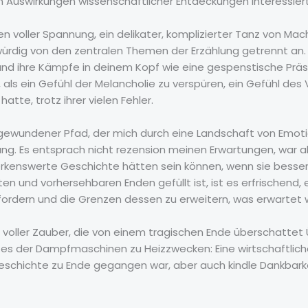
n Auswirkungen wissenschaftlicher Entdeckungen interessiert 
 voller Spannung, ein delikater, komplizierter Tanz von Mach
dig von den zentralen Themen der Erzählung getrennt an. Es
nd ihre Kämpfe in deinem Kopf wie eine gespenstische Präs
 als ein Gefühl der Melancholie zu verspüren, ein Gefühl des 
tte, trotz ihrer vielen Fehler.
 gewundener Pfad, der mich durch eine Landschaft von Emotio
ng. Es entsprach nicht rezension meinen Erwartungen, war abe
rkenswerte Geschichte hätten sein können, wenn sie besser 
n und vorhersehbaren Enden gefüllt ist, ist es erfrischend, ei
ordern und die Grenzen dessen zu erweitern, was erwartet wir
t voller Zauber, die von einem tragischen Ende überschattet
der Dampfmaschinen zu Heizzwecken: Eine wirtschaftliche S
 Geschichte zu Ende gegangen war, aber auch kindle Dankbarkei