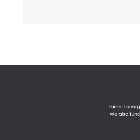
←
Previous Post
Turner Lonerg
We also funct