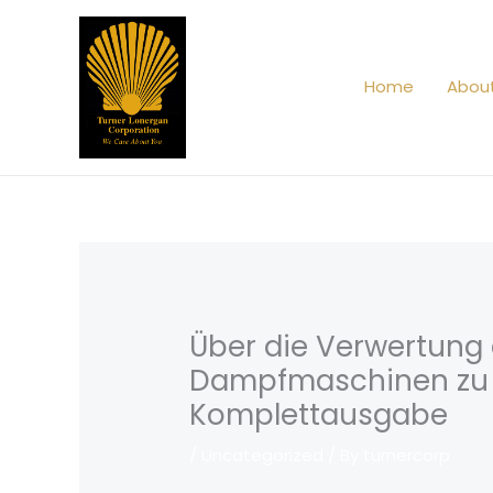
Skip
to
content
Home
Abou
Über die Verwertun
Dampfmaschinen zu He
Komplettausgabe
/
Uncategorized
/ By
turnercorp